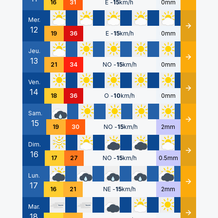
16
31
E
-
15
km/h
0mm
Mer.
12
Détails
19
36
E
-
15
km/h
0mm
Jeu.
13
Détails
21
34
NO
-
15
km/h
0mm
Ven.
14
Détails
18
36
O
-
10
km/h
0mm
Sam.
15
Détails
19
30
NO
-
15
km/h
2mm
Dim.
16
Détails
17
27
NO
-
15
km/h
0.5mm
Lun.
17
Détails
16
21
NE
-
15
km/h
2mm
Mar.
18
Détails