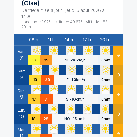
(
Oise
)
Dernière mise à jour :
jeudi 6 août 2026 à
17:00
Longitude:
1.92
° - Latitude:
49.67
° - Altitude:
182
m -
201
m
08 h
11 h
14 h
17 h
20 h
Date
Ven.
7
Détails
10
25
NE
-
10
km/h
0mm
Sam.
8
Détails
13
28
E
-
10
km/h
0mm
Dim.
9
Détails
17
31
S
-
10
km/h
0mm
Lun.
10
Détails
18
28
NO
-
15
km/h
0mm
Mar.
11
Détails