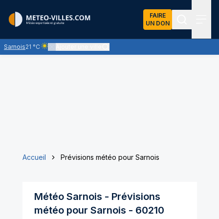
FAIRE
UN DON
Recherch
Menu
Sarnois
21 °C
Ajouter une ville
Ciel clair - quasiment pas de nuages et un soleil omniprésent
Accueil
Prévisions météo pour Sarnois
Météo
Sarnois
- Prévisions
météo pour
Sarnois
-
60210