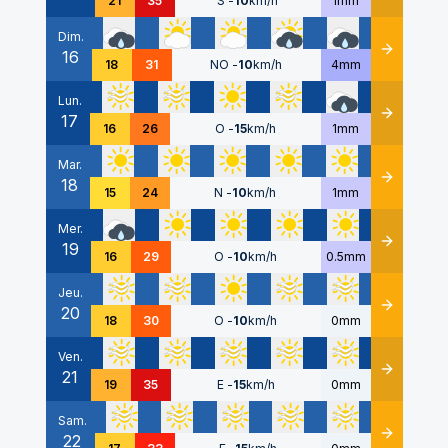
21
35
S
-
10
km/h
1mm
Dim.
16
Détails
18
31
NO
-
10
km/h
4mm
Lun.
17
Détails
16
26
O
-
15
km/h
1mm
Mar.
18
Détails
15
24
N
-
10
km/h
1mm
Mer.
19
Détails
16
29
O
-
10
km/h
0.5mm
Jeu.
20
Détails
18
30
O
-
10
km/h
0mm
Ven.
21
Détails
19
35
E
-
15
km/h
0mm
Sam.
22
Détails