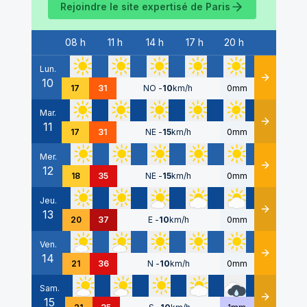
Rejoindre le site expertisé de
Paris
08 h
11 h
14 h
17 h
20 h
Date
Lun.
10
Détails
17
31
NO
-
10
km/h
0mm
Mar.
11
Détails
17
31
NE
-
15
km/h
0mm
Mer.
12
Détails
18
35
NE
-
15
km/h
0mm
Jeu.
13
Détails
20
37
E
-
10
km/h
0mm
Ven.
14
Détails
21
36
N
-
10
km/h
0mm
Sam.
15
Détails