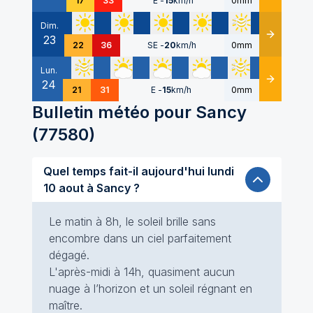
17
33
E
-
15
km/h
0mm
Dim.
23
Détails
22
36
SE
-
20
km/h
0mm
Lun.
24
Détails
21
31
E
-
15
km/h
0mm
Bulletin météo pour
Sancy
(
77580
)
Quel temps fait-il aujourd'hui lundi
10 aout à Sancy ?
Le matin à 8h, le soleil brille sans
encombre dans un ciel parfaitement
dégagé.
L'après-midi à 14h, quasiment aucun
nuage à l’horizon et un soleil régnant en
maître.