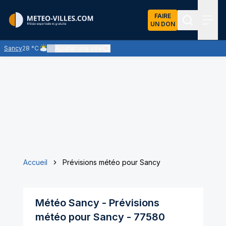
FAIRE
UN DON
Recherch
Menu
Sancy
28 °C
Ajouter une ville
Ciel nuageux - les éclaircies et les nuages se partagent le ciel 
Accueil
Prévisions météo pour Sancy
Météo
Sancy
- Prévisions
météo pour
Sancy
-
77580