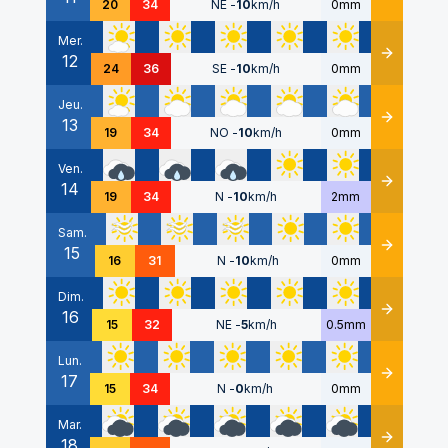
20
34
NE
-
10
km/h
0mm
Mer.
12
Détails
24
36
SE
-
10
km/h
0mm
Jeu.
13
Détails
19
34
NO
-
10
km/h
0mm
Ven.
14
Détails
19
34
N
-
10
km/h
2mm
Sam.
15
Détails
16
31
N
-
10
km/h
0mm
Dim.
16
Détails
15
32
NE
-
5
km/h
0.5mm
Lun.
17
Détails
15
34
N
-
0
km/h
0mm
Mar.
18
Détails