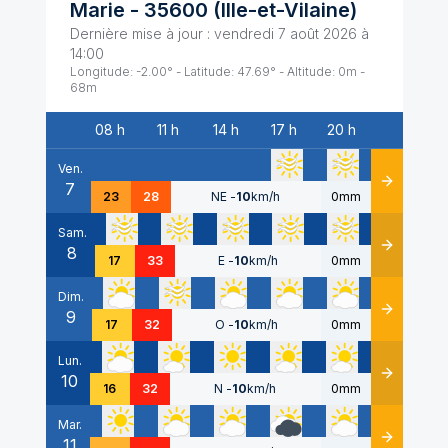
Marie
-
35600
(
Ille-et-Vilaine
)
Dernière mise à jour :
vendredi 7 août 2026 à
14:00
Longitude:
-2.00
° - Latitude:
47.69
° - Altitude:
0
m -
68
m
08 h
11 h
14 h
17 h
20 h
Date
Ven.
7
Détails
23
28
NE
-
10
km/h
0mm
Sam.
8
Détails
17
33
E
-
10
km/h
0mm
Dim.
9
Détails
17
32
O
-
10
km/h
0mm
Lun.
10
Détails
16
32
N
-
10
km/h
0mm
Mar.
11
Détails