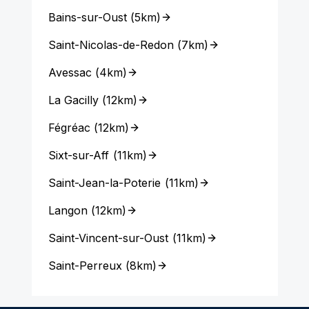
Bains-sur-Oust
(
5km
)
Saint-Nicolas-de-Redon
(
7km
)
Avessac
(
4km
)
La Gacilly
(
12km
)
Fégréac
(
12km
)
Sixt-sur-Aff
(
11km
)
Saint-Jean-la-Poterie
(
11km
)
Langon
(
12km
)
Saint-Vincent-sur-Oust
(
11km
)
Saint-Perreux
(
8km
)