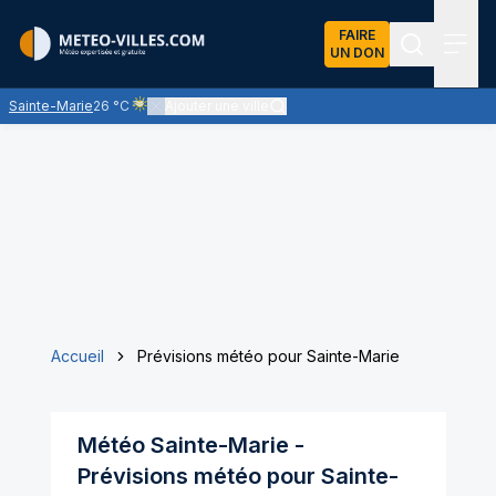
FAIRE
UN DON
Recherch
Menu
Sainte-Marie
26 °C
Ajouter une ville
Ciel voilé par des nuages d'altitude, ternissant plus ou mo
Accueil
Prévisions météo pour Sainte-Marie
Météo
Sainte-Marie
-
Prévisions météo pour
Sainte-