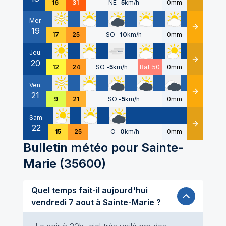
16
31
NE
-
5
km/h
0mm
Mer.
19
Détails
17
25
SO
-
10
km/h
0mm
Jeu.
20
Détails
12
24
SO
-
5
km/h
Raf. 50
0mm
Ven.
21
Détails
9
21
SO
-
5
km/h
0mm
Sam.
22
Détails
15
25
O
-
0
km/h
0mm
Bulletin météo pour
Sainte-
Marie
(
35600
)
Quel temps fait-il aujourd'hui
vendredi 7 aout à Sainte-Marie ?