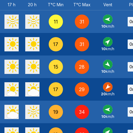
17 h
20 h
T°C Min
T°C Max
Vent
Pl
11
31
0
10
km/h
E
-
17
31
0
10
km/h
SO
-
15
28
0
10
km/h
NO
-
17
29
0
20
km/h
NE
-
19
34
0
10
km/h
E
-