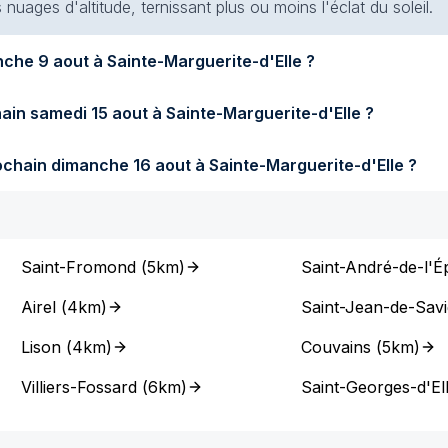
s nuages d'altitude, ternissant plus ou moins l'éclat du soleil.
Quel temps fera-t-il demain dimanche 9 aout à Sainte-Marguerite-d'Elle ?
Quel temps fera-t-il samedi prochain samedi 15 aout à Sainte-Marguerite-d'Elle ?
Quel temps fera-t-il dimanche prochain dimanche 16 aout à Sainte-Marguerite-d'Elle ?
Saint-Fromond
(
5km
)
Saint-André-de-l'É
Airel
(
4km
)
Saint-Jean-de-Sav
Lison
(
4km
)
Couvains
(
5km
)
Villiers-Fossard
(
6km
)
Saint-Georges-d'El