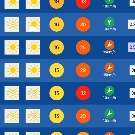
19
33
0
10
km/h
SO
-
16
30
0.
10
km/h
N
-
16
28
0.
15
km/h
NE
-
15
29
0
15
km/h
NE
-
15
32
0
10
km/h
NE
-
15
29
0
10
km/h
NE
-