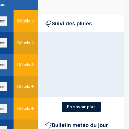
uie
mm
Détails
Suivi des pluies
mm
Détails
mm
Détails
mm
Détails
En savoir plus
mm
Détails
Bulletin météo du jour