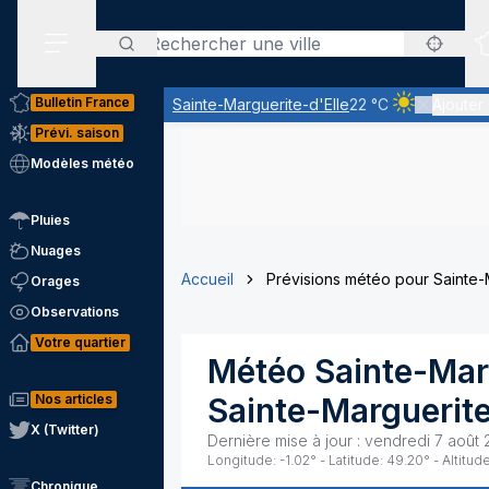
Rechercher
Menu secondaire
Bulletin France
Sainte-Marguerite-d'Elle
22 °C
Ajouter 
Ciel clair - q
Prévi. saison
Modèles météo
Pluies
Nuages
Accueil
Prévisions météo pour Sainte-
Orages
Observations
Votre quartier
Météo
Sainte-Mar
Nos articles
Sainte-Marguerite
X (Twitter)
Dernière mise à jour :
vendredi 7 août 
Longitude:
-1.02
° - Latitude:
49.20
° - Altitude
Chronique