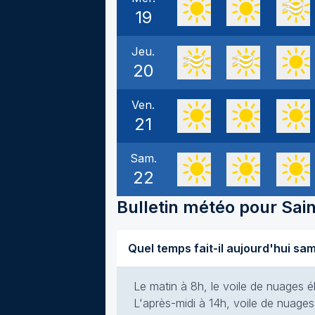
19
Jeu.
20
Ven.
21
Sam.
22
Bulletin météo pour
Sai
Le matin à 8h, le voile de nuages él
L'après-midi à 14h, voile de nuages 