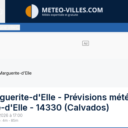
Sites expertis&eacute;s
une ville
uasiment pas de nuages et un soleil omniprésent
Marguerite-d'Elle
guerite-d'Elle
- Prévisions mét
-d'Elle
-
14330
(
Calvados
)
2026 à 17:00
:
4
m -
85
m