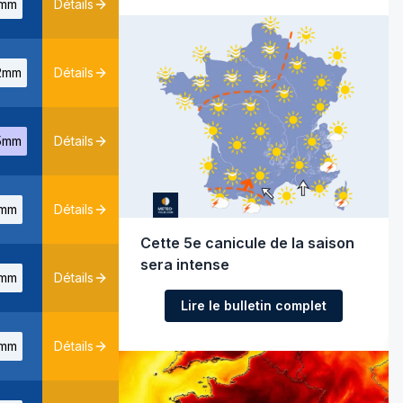
mm
Détails
2mm
Détails
5mm
Détails
mm
Détails
Cette 5e canicule de la saison
sera intense
mm
Détails
Lire le bulletin complet
mm
Détails