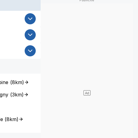
pine
(
8km
)
igny
(
3km
)
le
(
8km
)