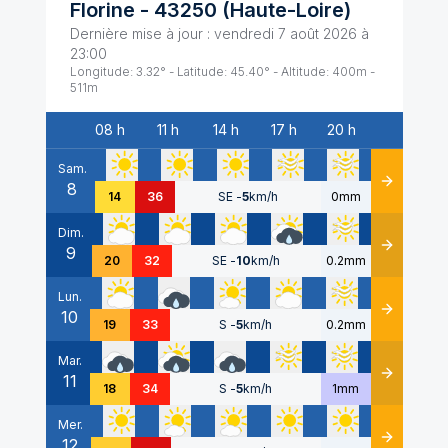
Florine
-
43250
(
Haute-Loire
)
Dernière mise à jour :
vendredi 7 août 2026 à
23:00
Longitude:
3.32
° - Latitude:
45.40
° - Altitude:
400
m -
511
m
08 h
11 h
14 h
17 h
20 h
Date
Sam.
8
Détails
14
36
SE
-
5
km/h
0mm
Dim.
9
Détails
20
32
SE
-
10
km/h
0.2mm
Lun.
10
Détails
19
33
S
-
5
km/h
0.2mm
Mar.
11
Détails
18
34
S
-
5
km/h
1mm
Mer.
12
Détails