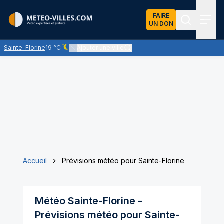
FAIRE
UN DON
Recherch
Menu
Sainte-Florine
19 °C
Ajouter une ville
Ciel dégagé - quasiment pas de nuages
Accueil
Prévisions météo pour Sainte-Florine
Météo
Sainte-Florine
-
Prévisions météo pour
Sainte-