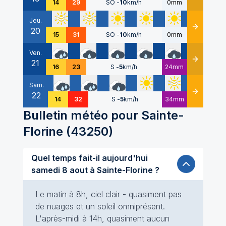
14
29
SO
-
10
km/h
0mm
Jeu.
20
Détails
15
31
SO
-
10
km/h
0mm
Ven.
21
Détails
16
23
S
-
5
km/h
24mm
Sam.
22
Détails
14
32
S
-
5
km/h
34mm
Bulletin météo pour
Sainte-
Florine
(
43250
)
Quel temps fait-il aujourd'hui
samedi 8 aout à Sainte-Florine ?
Le matin à 8h, ciel clair - quasiment pas
de nuages et un soleil omniprésent.
L'après-midi à 14h, quasiment aucun