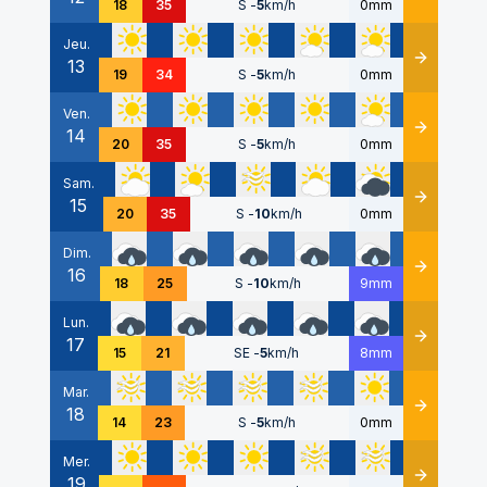
18
35
S
-
5
km/h
0mm
Jeu.
13
Détails
19
34
S
-
5
km/h
0mm
Ven.
14
Détails
20
35
S
-
5
km/h
0mm
Sam.
15
Détails
20
35
S
-
10
km/h
0mm
Dim.
16
Détails
18
25
S
-
10
km/h
9mm
Lun.
17
Détails
15
21
SE
-
5
km/h
8mm
Mar.
18
Détails
14
23
S
-
5
km/h
0mm
Mer.
19
Détails