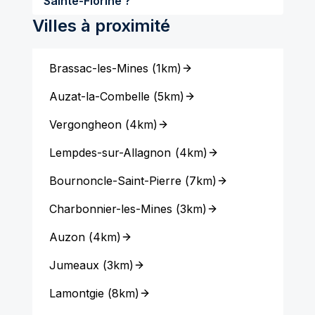
Sainte-Florine ?
Villes à proximité
Brassac-les-Mines
(
1km
)
Auzat-la-Combelle
(
5km
)
Vergongheon
(
4km
)
Lempdes-sur-Allagnon
(
4km
)
Bournoncle-Saint-Pierre
(
7km
)
Charbonnier-les-Mines
(
3km
)
Auzon
(
4km
)
Jumeaux
(
3km
)
Lamontgie
(
8km
)