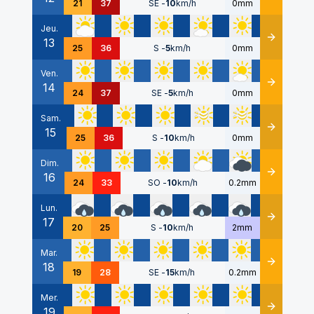
21
37
SE
-
10
km/h
0mm
Jeu.
13
Détails
25
36
S
-
5
km/h
0mm
Ven.
14
Détails
24
37
SE
-
5
km/h
0mm
Sam.
15
Détails
25
36
S
-
10
km/h
0mm
Dim.
16
Détails
24
33
SO
-
10
km/h
0.2mm
Lun.
17
Détails
20
25
S
-
10
km/h
2mm
Mar.
18
Détails
19
28
SE
-
15
km/h
0.2mm
Mer.
19
Détails