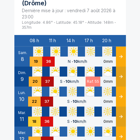
(
Drôme
)
Dernière mise à jour :
vendredi 7 août 2026 à
23:00
Longitude:
4.86
° - Latitude:
45.18
° - Altitude:
148
m -
357
m
08 h
11 h
14 h
17 h
20 h
Date
Sam.
8
Détails
19
36
N
-
10
km/h
0mm
Dim.
9
Détails
20
37
S
-
10
km/h
Raf. 55
0mm
Lun.
10
Détails
22
37
S
-
10
km/h
0mm
Mar.
11
Détails
18
36
S
-
10
km/h
0mm
Mer.
12
Détails