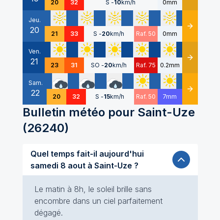
20
32
S
-
10
km/h
0mm
Jeu.
20
Détails
21
33
S
-
20
km/h
Raf. 50
0mm
Ven.
21
Détails
23
31
SO
-
20
km/h
Raf. 75
0.2mm
Sam.
22
Détails
20
32
S
-
15
km/h
Raf. 50
7mm
Bulletin météo pour
Saint-Uze
(
26240
)
Quel temps fait-il aujourd'hui
samedi 8 aout à Saint-Uze ?
Le matin à 8h, le soleil brille sans
encombre dans un ciel parfaitement
dégagé.