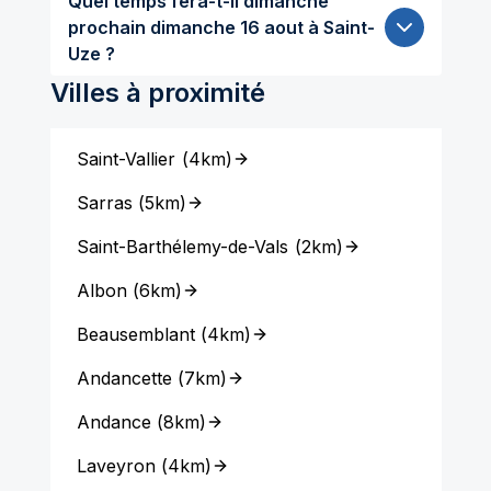
Quel temps fera-t-il dimanche
prochain dimanche 16 aout à Saint-
Uze ?
Villes à proximité
Saint-Vallier
(
4km
)
Sarras
(
5km
)
Saint-Barthélemy-de-Vals
(
2km
)
Albon
(
6km
)
Beausemblant
(
4km
)
Andancette
(
7km
)
Andance
(
8km
)
Laveyron
(
4km
)