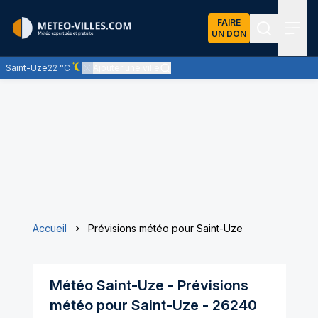
FAIRE
UN DON
Recherch
Menu
Saint-Uze
22 °C
Ajouter une ville
Ciel dégagé - quasiment pas de nuages
Accueil
Prévisions météo pour Saint-Uze
Météo
Saint-Uze
- Prévisions
météo pour
Saint-Uze
-
26240