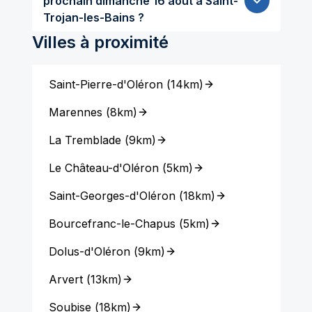
prochain dimanche 16 aout à Saint-
Trojan-les-Bains ?
Villes à proximité
Saint-Pierre-d'Oléron
(
14km
)
Marennes
(
8km
)
La Tremblade
(
9km
)
Le Château-d'Oléron
(
5km
)
Saint-Georges-d'Oléron
(
18km
)
Bourcefranc-le-Chapus
(
5km
)
Dolus-d'Oléron
(
9km
)
Arvert
(
13km
)
Soubise
(
18km
)