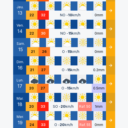
Jeu.
13
Détails
22
32
NO
-
10
km/h
0mm
Ven.
14
Détails
22
30
NO
-
15
km/h
0mm
Sam.
15
Détails
21
26
O
-
15
km/h
0mm
Dim.
16
Détails
21
27
O
-
15
km/h
0.2mm
Lun.
17
Détails
20
27
O
-
15
km/h
0.5mm
Mar.
18
Détails
20
33
SO
-
20
km/h
Raf. 50
1mm
Mer.
19
Détails
24
33
O
-
20
km/h
Raf. 55
0mm