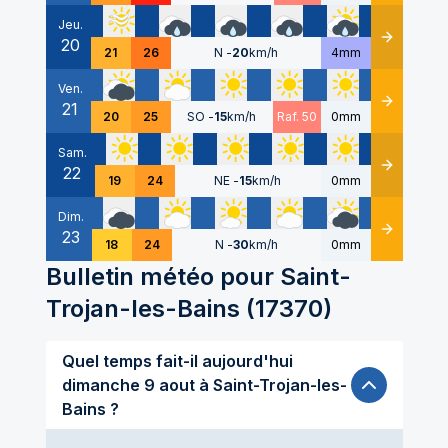
Jeu.
20
Détails
21
26
N
-
20
km/h
4mm
Ven.
21
Détails
20
25
SO
-
15
km/h
Raf. 50
0mm
Sam.
22
Détails
19
24
NE
-
15
km/h
0mm
Dim.
23
Détails
18
24
N
-
30
km/h
0mm
Bulletin météo pour
Saint-
Trojan-les-Bains
(
17370
)
Quel temps fait-il aujourd'hui
dimanche 9 aout à Saint-Trojan-les-
Bains ?