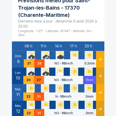
Prévisions météo pour
Saint-
Trojan-les-Bains
-
17370
(
Charente-Maritime
)
Dernière mise à jour :
dimanche 9 août 2026 à
05:00
Longitude:
-1.21
° - Latitude:
45.84
° - Altitude:
0
m -
35
m
08 h
11 h
14 h
17 h
20 h
Date
Dim.
9
Détails
21
28
NO
-
10
km/h
0.2mm
Lun.
10
Détails
20
27
NO
-
10
km/h
7mm
Mar.
11
Détails
22
31
N
-
10
km/h
0mm
Mer.
12
Détails
22
31
NO
-
10
km/h
0mm