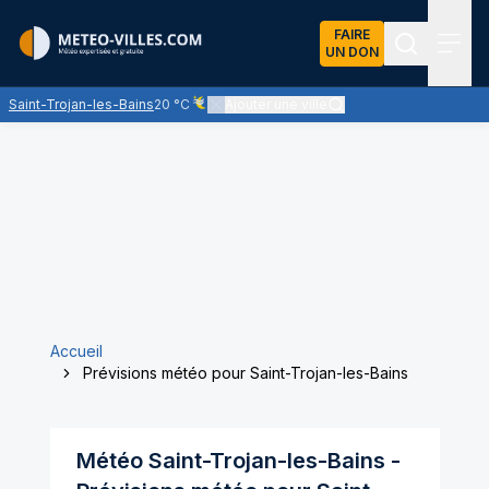
FAIRE
UN DON
Recherch
Menu
Saint-Trojan-les-Bains
20 °C
Ajouter une ville
Ciel voilé par des nuages d'altitude, ternissant 
Accueil
Prévisions météo pour Saint-Trojan-les-Bains
Météo
Saint-Trojan-les-Bains
-