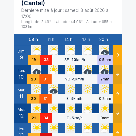
(
Cantal
)
Dernière mise à jour :
samedi 8 août 2026 à
17:00
Longitude:
2.49
° - Latitude:
44.96
° - Altitude:
655
m -
1031
m
08 h
11 h
14 h
17 h
20 h
Date
Dim.
9
Détails
19
33
SE
-
10
km/h
0.5mm
Lun.
10
Détails
20
31
NO
-
5
km/h
2mm
Mar.
11
Détails
20
31
E
-
5
km/h
0.2mm
Mer.
12
Détails
21
34
E
-
5
km/h
0mm
Jeu.
13
Détails