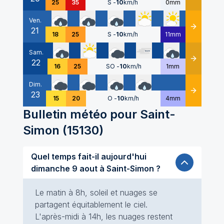
25
35
S
-
10
km/h
0mm
Ven.
21
Détails
18
25
S
-
10
km/h
11mm
Sam.
22
Détails
16
25
SO
-
10
km/h
1mm
Dim.
23
Détails
15
20
O
-
10
km/h
4mm
Bulletin météo pour
Saint-
Simon
(
15130
)
Quel temps fait-il aujourd'hui
dimanche 9 aout à Saint-Simon ?
Le matin à 8h, soleil et nuages se
partagent équitablement le ciel.
L'après-midi à 14h, les nuages restent