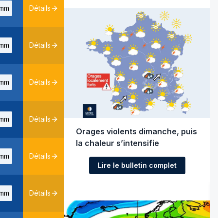
mm
Détails
mm
Détails
mm
Détails
mm
Détails
Orages violents dimanche, puis
la chaleur s’intensifie
mm
Détails
Lire le bulletin complet
mm
Détails