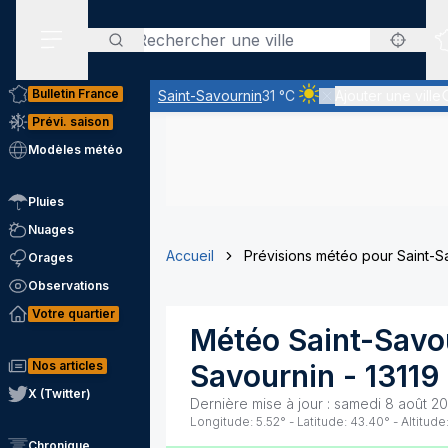
Rechercher
Menu secondaire
Bulletin France
Saint-Savournin
31 °C
Ajouter une ville
Ciel clair - quasiment 
Prévi. saison
Modèles météo
Pluies
Nuages
Accueil
Prévisions météo pour Saint-S
Orages
Observations
Votre quartier
Météo
Saint-Savo
Nos articles
Savournin
-
13119
X (Twitter)
Dernière mise à jour :
samedi 8 août 20
Longitude:
5.52
° - Latitude:
43.40
° - Altitude
Chronique