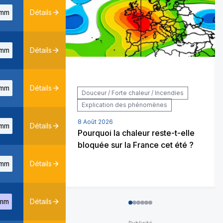
mm
Détails
mm
Détails
mm
Détails
Douceur / Forte chaleur / Incendies
Explication des phénomènes
8 Août 2026
mm
Détails
Pourquoi la chaleur reste-t-elle
bloquée sur la France cet été ?
mm
Détails
mm
Détails
0
1
2
3
4
5