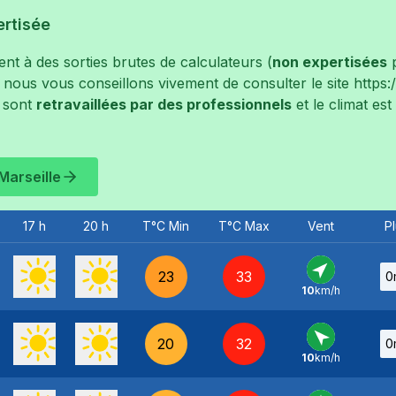
ertisée
t à des sorties brutes de calculateurs (
non expertisées
p
, nous vous conseillons vivement de consulter le site
https
 sont
retravaillées par des professionnels
et le climat es
Marseille
17 h
20 h
T°C Min
T°C Max
Vent
Pl
23
33
0
10
km/h
SO
-
20
32
0
10
km/h
SE
-