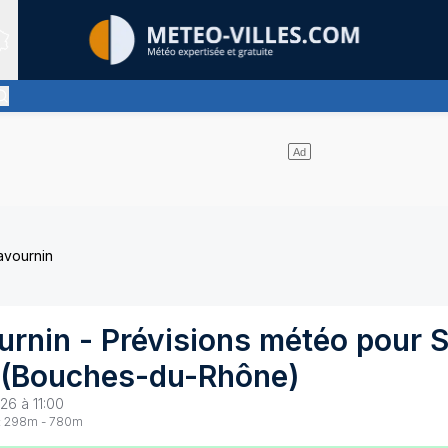
Sites expertis&eacute;s
pas de nuages et un soleil omniprésent
avournin
urnin
- Prévisions météo pour
S
(
Bouches-du-Rhône
)
26 à 11:00
:
298
m -
780
m