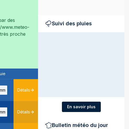
ar des
Suivi des pluies
://www.meteo-
t très proche
uie
mm
Détails
En savoir plus
mm
Détails
Bulletin météo du jour