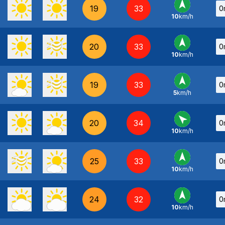
19
33
0
10
km/h
S
-
20
33
0
10
km/h
S
-
19
33
0
5
km/h
S
-
20
34
0
10
km/h
SE
-
25
33
0
10
km/h
S
-
24
32
0
10
km/h
S
-