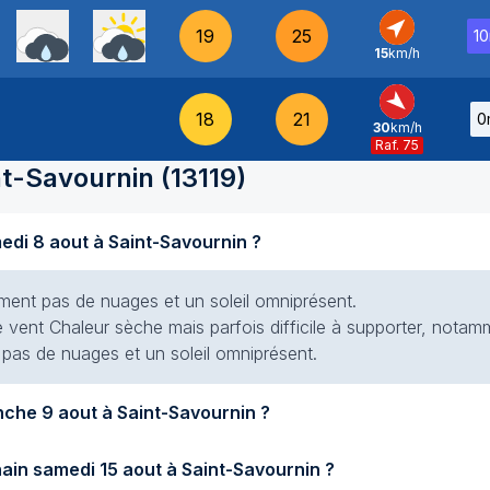
19
25
1
15
km/h
SO
-
18
21
0
30
km/h
NO
-
Raf. 75
nt-Savournin
(
13119
)
Quel temps fait-il aujourd'hui samedi 8 aout à Saint-Savournin ?
siment pas de nuages et un soleil omniprésent.
 vent Chaleur sèche mais parfois difficile à supporter, notamm
t pas de nuages et un soleil omniprésent.
Quel temps fera-t-il demain dimanche 9 aout à Saint-Savournin ?
Quel temps fera-t-il samedi prochain samedi 15 aout à Saint-Savournin ?