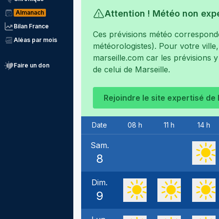
Attention ! Météo non exp
Almanach
Bilan France
Ces prévisions météo corresponden
Aléas par mois
météorologistes). Pour votre ville
marseille.com
car les prévisions y
Faire un don
de celui de
Marseille
.
Rejoindre le site expertisé de
Date
08 h
11 h
14 h
Sam.
8
Dim.
9