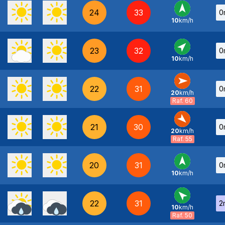
24
33
0
10
km/h
S
-
23
32
0
10
km/h
SO
-
22
31
0
20
km/h
O
-
Raf. 60
21
30
0
20
km/h
NO
-
Raf. 55
20
31
0
10
km/h
S
-
22
31
2
10
km/h
SE
-
Raf. 50