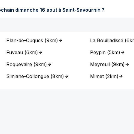
Quel temps fera-t-il dimanche prochain dimanche 16 aout à Saint-Savournin ?
Plan-de-Cuques
(
9km
)
La Bouilladisse
(
6k
Fuveau
(
6km
)
Peypin
(
5km
)
Roquevaire
(
9km
)
Meyreuil
(
9km
)
Simiane-Collongue
(
8km
)
Mimet
(
2km
)