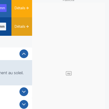
0mm
Détails
mm
Détails
ent au soleil.