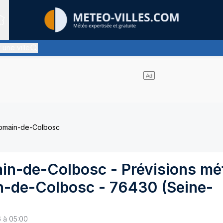
Sites expertis&eacute;s
 une ville
r des nuages d'altitude, ternissant plus ou moins l'éclat du soleil
Romain-de-Colbosc
ain-de-Colbosc
- Prévisions mé
n-de-Colbosc
-
76430
(
Seine-
6 à 05:00