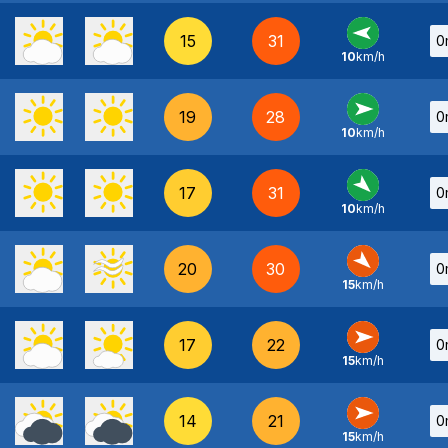
15
31
0
10
km/h
E
-
19
28
0
10
km/h
O
-
17
31
0
10
km/h
NO
-
20
30
0
15
km/h
NO
-
17
22
0
15
km/h
O
-
14
21
0
15
km/h
O
-