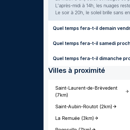
L'après-midi à 14h, les nuages rest
Le soir à 20h, le soleil brille sans
Villes à proximité
Saint-Laurent-de-Brèvedent
(
7km
)
Saint-Aubin-Routot
(
2km
)
La Remuée
(
3km
)
Rogerville
(
7km
)