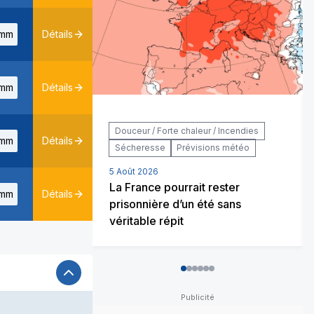
mm
Détails
mm
Détails
Douceur / Forte chaleur / Incendies
mm
Détails
Sécheresse
Prévisions météo
5 Août 2026
La France pourrait rester
mm
Détails
prisonnière d’un été sans
véritable répit
0
1
2
3
4
5