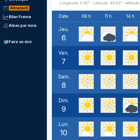
Longitude:
0.35
° - Latitude:
49.53
° - Altitude
Almanach
Date
08 h
11 h
14 h
Bilan France
Aléas par mois
Jeu.
6
Faire un don
Ven.
7
Sam.
8
Dim.
9
Lun.
10