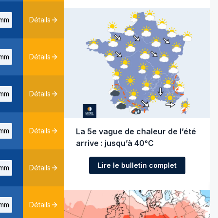
mm
Détails
mm
Détails
mm
Détails
mm
Détails
La 5e vague de chaleur de l’été
arrive : jusqu’à 40°C
Lire le bulletin complet
mm
Détails
mm
Détails