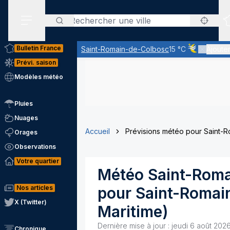
Rechercher
Menu secondaire
Bulletin France
Saint-Romain-de-Colbosc
15 °C
Ajouter
Ciel voilé pa
Prévi. saison
Modèles météo
Pluies
Nuages
Accueil
Prévisions météo pour Saint-
Orages
Observations
Votre quartier
Météo
Saint-Rom
Nos articles
pour
Saint-Romai
X (Twitter)
Maritime
)
Dernière mise à jour :
jeudi 6 août 202
Chronique