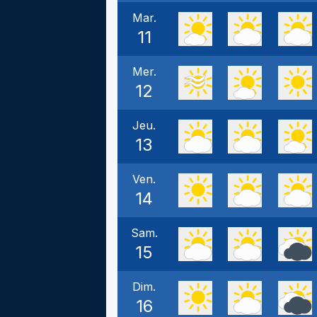
Mar.
11
Mer.
12
Jeu.
13
Ven.
14
Sam.
15
Dim.
16