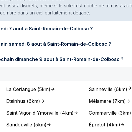
ent assez discrets, même si le soleil est caché de temps à autr
 encombre dans un ciel parfaitement dégagé.
Quel temps fera-t-il demain vendredi 7 aout à Saint-Romain-de-Colbosc ?
Quel temps fera-t-il samedi prochain samedi 8 aout à Saint-Romain-de-Colbosc ?
Quel temps fera-t-il dimanche prochain dimanche 9 aout à Saint-Romain-de-Colbosc ?
La Cerlangue
(
5km
)
Sainneville
(
6km
)
Étainhus
(
6km
)
Mélamare
(
7km
)
Saint-Vigor-d'Ymonville
(
4km
)
Gommerville
(
3km
)
Sandouville
(
5km
)
Épretot
(
4km
)