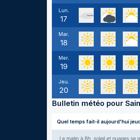
Lun.
17
Mar.
18
Mer.
19
Jeu.
20
Bulletin météo pour
Sai
Le matin à 8h, soleil et nuages se p