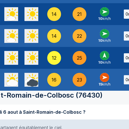
14
21
0
10
km/h
O
-
14
22
0
10
km/h
O
-
12
25
0
10
km/h
S
-
16
23
0
15
km/h
O
-
nt-Romain-de-Colbosc
(
76430
)
Quel temps fait-il aujourd'hui jeudi 6 aout à Saint-Romain-de-Colbosc ?
artagent équitablement le ciel.