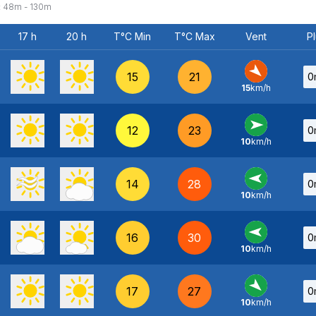
:
48
m -
130
m
17 h
20 h
T°C Min
T°C Max
Vent
Pl
15
21
0
15
km/h
NO
-
12
23
0
10
km/h
O
-
14
28
0
10
km/h
E
-
16
30
0
10
km/h
E
-
17
27
0
10
km/h
NO
-