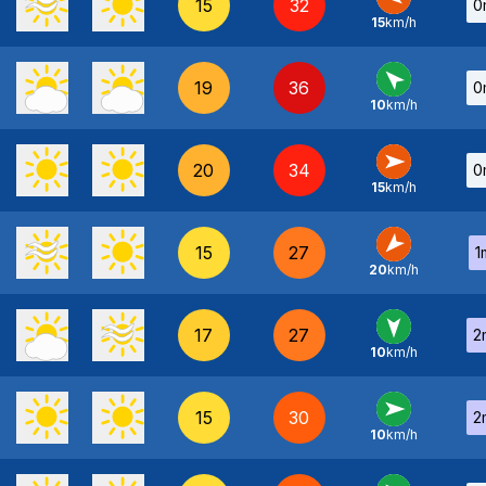
15
32
0
15
km/h
E
-
19
36
0
10
km/h
SE
-
20
34
0
15
km/h
O
-
15
27
1
20
km/h
NE
-
17
27
2
10
km/h
N
-
15
30
2
10
km/h
O
-