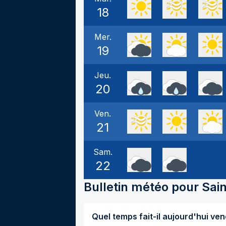
18
Mer.
19
Jeu.
20
Ven.
21
Sam.
22
Bulletin météo pour
Sai