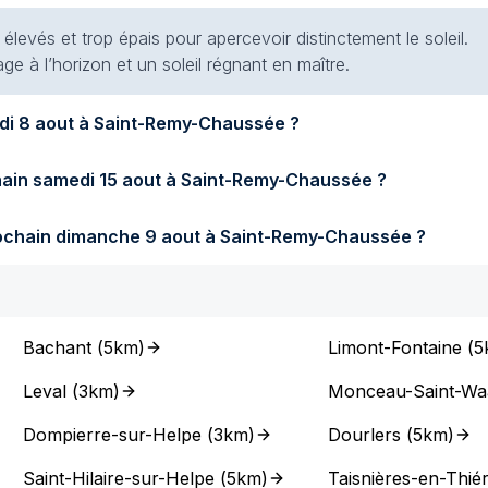
élevés et trop épais pour apercevoir distinctement le soleil.
e à l’horizon et un soleil régnant en maître.
Quel temps fera-t-il demain samedi 8 aout à Saint-Remy-Chaussée ?
Quel temps fera-t-il samedi prochain samedi 15 aout à Saint-Remy-Chaussée ?
Quel temps fera-t-il dimanche prochain dimanche 9 aout à Saint-Remy-Chaussée ?
Bachant
(
5km
)
Limont-Fontaine
(
5
Leval
(
3km
)
Monceau-Saint-Wa
Dompierre-sur-Helpe
(
3km
)
Dourlers
(
5km
)
Saint-Hilaire-sur-Helpe
(
5km
)
Taisnières-en-Thié