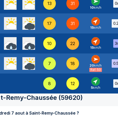
13
31
0
10
km/h
O
-
17
31
0.
15
km/h
SO
-
10
22
3
15
km/h
SO
-
7
18
0.
20
km/h
O
-
Raf. 50
8
12
0
5
km/h
SO
-
nt-Remy-Chaussée
(
59620
)
Quel temps fait-il aujourd'hui vendredi 7 aout à Saint-Remy-Chaussée ?