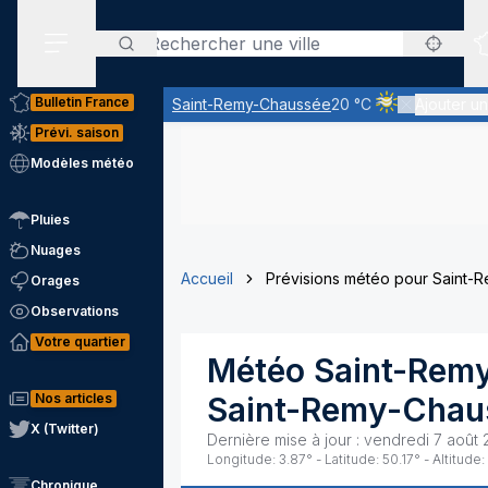
Rechercher
Menu secondaire
Bulletin France
Saint-Remy-Chaussée
20 °C
Ajouter un
Ciel voilé par de
Prévi. saison
Modèles météo
Pluies
Nuages
Accueil
Prévisions météo pour Saint
Orages
Observations
Votre quartier
Météo
Saint-Rem
Nos articles
Saint-Remy-Chau
X (Twitter)
Dernière mise à jour :
vendredi 7 août 
Longitude:
3.87
° - Latitude:
50.17
° - Altitude:
Chronique