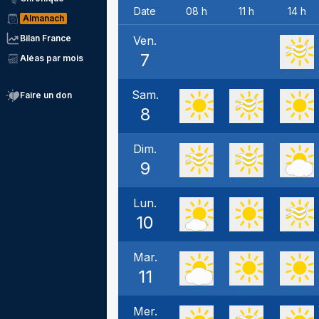
Date
08 h
11 h
14 h
Almanach
Bilan France
Ven.
7
Aléas par mois
Sam.
Faire un don
8
Dim.
9
Lun.
10
Mar.
11
Mer.