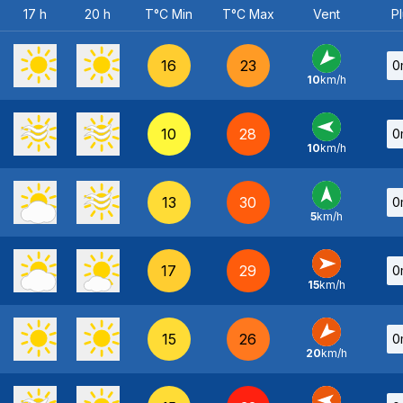
17 h
20 h
T°C Min
T°C Max
Vent
Pl
16
23
0
10
km/h
NE
-
10
28
0
10
km/h
E
-
13
30
0
5
km/h
S
-
17
29
0
15
km/h
O
-
15
26
0
20
km/h
NE
-