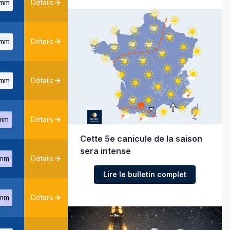
mm
Détails
mm
Détails
mm
Détails
mm
Détails
Cette 5e canicule de la saison
sera intense
mm
Détails
Lire le bulletin complet
mm
Détails