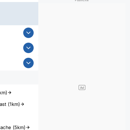
km
)
ast
(
1km
)
rache
(
5km
)