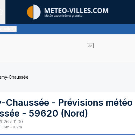
Sites expertis&eacute;s
e ville
s nuages d'altitude, ternissant plus ou moins l'éclat du soleil
-Remy-Chaussée
y-Chaussée
- Prévisions météo
ssée
-
59620
(
Nord
)
2026 à 11:00
136
m -
182
m