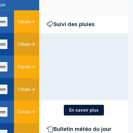
uie
mm
Détails
Suivi des pluies
mm
Détails
mm
Détails
mm
Détails
En savoir plus
mm
Détails
Bulletin météo du jour