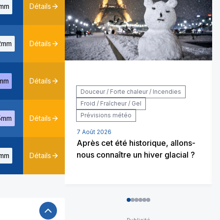
mm
Détails
2mm
Détails
mm
Détails
Douceur / Forte chaleur / Incendies
Froid / Fraîcheur / Gel
Prévisions météo
5mm
Détails
7 Août 2026
Après cet été historique, allons-
nous connaître un hiver glacial ?
mm
Détails
0
1
2
3
4
5