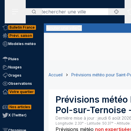
Rechercher
Menu secondaire
Bulletin France
Ajouter une ville
Prévi. saison
Modèles météo
Pluies
Nuages
Accueil
Prévisions météo pour Saint-P
Orages
Observations
Votre quartier
Prévisions météo
Nos articles
Pol-sur-Ternoise
X (Twitter)
Dernière mise à jour :
jeudi 6 août 2026
Longitude:
2.33
° - Latitude:
50.37
° - Altitude:
Prévisions météo
non expertisée
Chronique