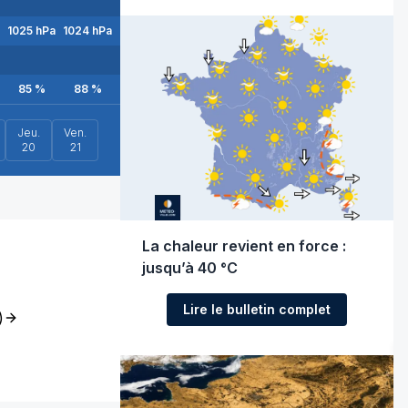
1025
hPa
1024
hPa
1024
hPa
1024
hPa
1024
hPa
1024
hPa
1024
hPa
85
%
88
%
92
%
92
%
97
%
98
%
96
%
Jeu.
Ven.
20
21
La chaleur revient en force :
jusqu’à 40 °C
Lire le bulletin complet
)