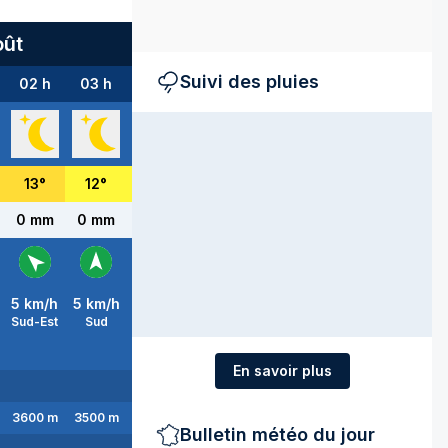
oût
Suivi des pluies
02 h
03 h
04 h
05 h
06 h
07 h
08 h
13
°
12
°
11
°
11
°
10
°
10
°
12
°
0 mm
0 mm
0 mm
0 mm
0 mm
0 mm
0 mm
5
km/h
5
km/h
5
km/h
5
km/h
5
km/h
5
km/h
5
km/h
Sud-Est
Sud
Sud-Est
Sud-Est
Sud-Est
Sud-Est
Sud-Est
En savoir plus
3600
m
3500
m
3600
m
3600
m
3600
m
3600
m
3600
m
Bulletin météo du jour