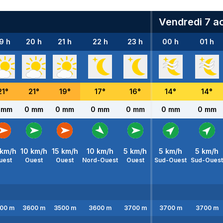
Vendredi 7 a
9 h
20 h
21 h
22 h
23 h
00 h
01 h
21
°
21
°
19
°
17
°
16
°
14
°
14
°
 mm
0 mm
0 mm
0 mm
0 mm
0 mm
0 mm
km/h
10
km/h
15
km/h
10
km/h
5
km/h
5
km/h
5
km/h
uest
Ouest
Ouest
Nord-Ouest
Ouest
Sud-Ouest
Sud-Ouest
00
m
3600
m
3500
m
3600
m
3700
m
3700
m
3700
m