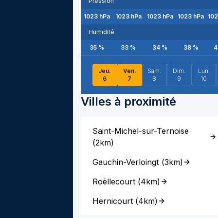
Pression
1023
hPa
1023
hPa
1023
hPa
1023
hPa
10
Humidité
35
%
33
%
34
%
38
%
4
Jeu.
Ven.
Sam.
Dim.
Lun.
6
7
8
9
10
Villes à proximité
Saint-Michel-sur-Ternoise
(
2km
)
Gauchin-Verloingt
(
3km
)
Roëllecourt
(
4km
)
Hernicourt
(
4km
)