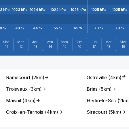
23
hPa
1023
hPa
1024
hPa
1024
hPa
1025
hPa
1025
hPa
1025
hPa
0
%
40
%
44
%
55
%
63
%
70
%
78
%
Mar.
Mer.
Jeu.
Ven.
Sam.
Dim.
Lun.
Mar.
Mer.
11
12
13
14
15
16
17
18
19
Ramecourt
(
2km
)
Ostreville
(
4km
)
Troisvaux
(
3km
)
Brias
(
5km
)
Maisnil
(
4km
)
Herlin-le-Sec
(
2km
Croix-en-Ternois
(
4km
)
Siracourt
(
5km
)