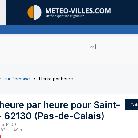
Sites expertis&eacute;s
ol-sur-Ternoise
Heure par heure
 heure par heure pour
Saint-
Tab
-
62130
(
Pas-de-Calais
)
 à 14:00
82
m -
149
m
s