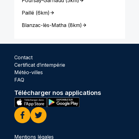
Poursay-Garnaud
(
5km
)
Paillé
(
6km
)
Blanzac-lès-Matha
(
8km
)
Contact
Certificat d’intempérie
Météo-villes
FAQ
Télécharger nos applications
Facebook
Twitter
Mentions légales