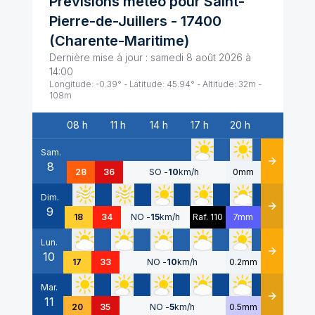
Prévisions météo pour
Saint-
Pierre-de-Juillers
-
17400
(
Charente-Maritime
)
Dernière mise à jour :
samedi 8 août 2026 à
14:00
Longitude:
-0.39
° - Latitude:
45.94
° - Altitude:
32
m -
108
m
08 h
11 h
14 h
17 h
20 h
Date
Sam.
8
Détails
28
36
SO
-
10
km/h
0mm
Dim.
9
Détails
18
34
NO
-
15
km/h
Raf. 110
7mm
Lun.
10
Détails
17
33
NO
-
10
km/h
0.2mm
Mar.
11
Détails
20
35
NO
-
5
km/h
0.5mm