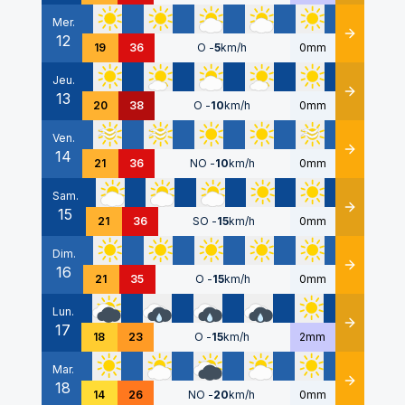
Mer.
12
Détails
19
36
O
-
5
km/h
0mm
Jeu.
13
Détails
20
38
O
-
10
km/h
0mm
Ven.
14
Détails
21
36
NO
-
10
km/h
0mm
Sam.
15
Détails
21
36
SO
-
15
km/h
0mm
Dim.
16
Détails
21
35
O
-
15
km/h
0mm
Lun.
17
Détails
18
23
O
-
15
km/h
2mm
Mar.
18
Détails
14
26
NO
-
20
km/h
0mm