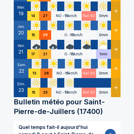
Mer.
19
Détails
14
27
NO
-
15
km/h
Raf. 50
0mm
Jeu.
20
Détails
15
29
O
-
15
km/h
0mm
Ven.
21
Détails
17
21
O
-
15
km/h
1mm
Sam.
22
Détails
13
26
NO
-
15
km/h
Raf. 50
0mm
Dim.
23
Détails
15
25
NO
-
15
km/h
Raf. 50
0mm
Bulletin météo pour
Saint-
Pierre-de-Juillers
(
17400
)
Quel temps fait-il aujourd'hui