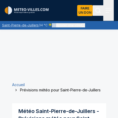
FAIRE
UN DON
Recherch
Menu
Saint-Pierre-de-Juillers
34 °C
Ajouter une ville
Ciel clair - quasiment pas de nuages et un so
Accueil
Prévisions météo pour Saint-Pierre-de-Juillers
Météo
Saint-Pierre-de-Juillers
-