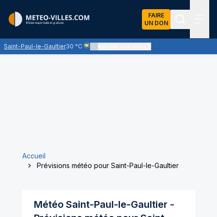
FAIRE
UN DON
Recherch
Menu
Saint-Paul-le-Gaultier
30 °C
Ajouter une ville
Ciel voilé par des nuages d'altitude, ternissant 
Accueil
Prévisions météo pour Saint-Paul-le-Gaultier
Météo
Saint-Paul-le-Gaultier
-