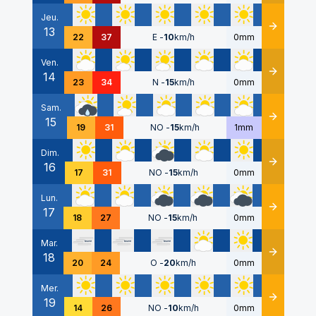
Jeu.
13
Détails
22
37
E
-
10
km/h
0mm
Ven.
14
Détails
23
34
N
-
15
km/h
0mm
Sam.
15
Détails
19
31
NO
-
15
km/h
1mm
Dim.
16
Détails
17
31
NO
-
15
km/h
0mm
Lun.
17
Détails
18
27
NO
-
15
km/h
0mm
Mar.
18
Détails
20
24
O
-
20
km/h
0mm
Mer.
19
Détails
14
26
NO
-
10
km/h
0mm