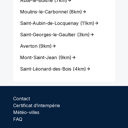
Assé-le-Boisne
(
7km
)
Moulins-le-Carbonnel
(
8km
)
Saint-Aubin-de-Locquenay
(
11km
)
Saint-Georges-le-Gaultier
(
3km
)
Averton
(
9km
)
Mont-Saint-Jean
(
9km
)
Saint-Léonard-des-Bois
(
4km
)
Contact
Certificat d’intempérie
Météo-villes
FAQ