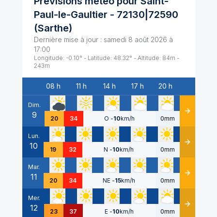
Prévisions météo pour
Saint-
Paul-le-Gaultier
-
72130|72590
(
Sarthe
)
Dernière mise à jour :
samedi 8 août 2026 à
17:00
Longitude:
-0.10
° - Latitude:
48.32
° - Altitude:
84
m -
243
m
08 h
11 h
14 h
17 h
20 h
Date
Dim.
9
Détails
20
34
O
-
10
km/h
0mm
Lun.
10
Détails
19
32
N
-
10
km/h
0mm
Mar.
11
Détails
20
34
NE
-
15
km/h
0mm
Mer.
12
Détails
23
37
E
-
10
km/h
0mm