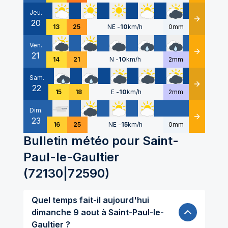
Jeu.
20
Détails
13
25
NE
-
10
km/h
0mm
Ven.
21
Détails
14
21
N
-
10
km/h
2mm
Sam.
22
Détails
15
18
E
-
10
km/h
2mm
Dim.
23
Détails
16
25
NE
-
15
km/h
0mm
Bulletin météo pour
Saint-
Paul-le-Gaultier
(
72130|72590
)
Quel temps fait-il aujourd'hui
dimanche 9 aout à Saint-Paul-le-
Gaultier ?