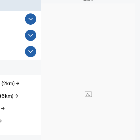
(
2km
)
(
6km
)
)