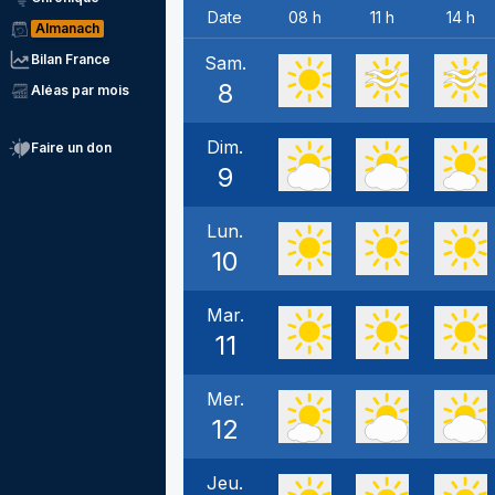
Date
08 h
11 h
14 h
Almanach
Bilan France
Sam.
8
Aléas par mois
Dim.
Faire un don
9
Lun.
10
Mar.
11
Mer.
12
Jeu.