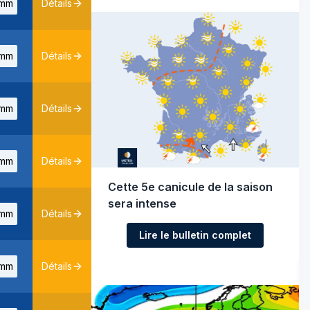
mm
Détails
mm
Détails
mm
Détails
mm
Détails
Cette 5e canicule de la saison
sera intense
mm
Détails
Lire le bulletin complet
mm
Détails