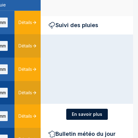
uie
mm
Détails
Suivi des pluies
mm
Détails
mm
Détails
mm
Détails
En savoir plus
mm
Détails
Bulletin météo du jour