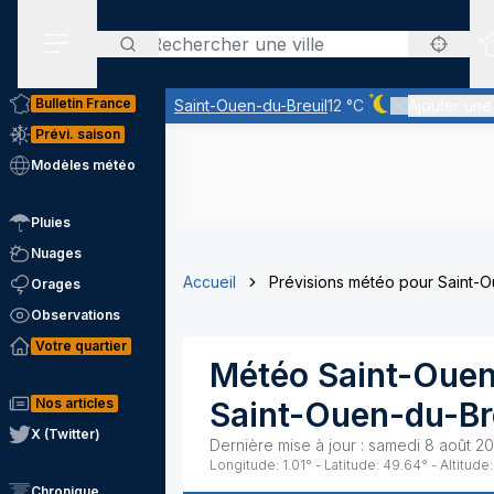
Rechercher
Menu secondaire
Bulletin France
Saint-Ouen-du-Breuil
12 °C
Ajouter une 
Ciel dégagé - qu
Prévi. saison
Modèles météo
Pluies
Nuages
Accueil
Prévisions météo pour Saint-O
Orages
Observations
Votre quartier
Météo
Saint-Ouen
Nos articles
Saint-Ouen-du-Br
X (Twitter)
Dernière mise à jour :
samedi 8 août 20
Longitude:
1.01
° - Latitude:
49.64
° - Altitude:
Chronique