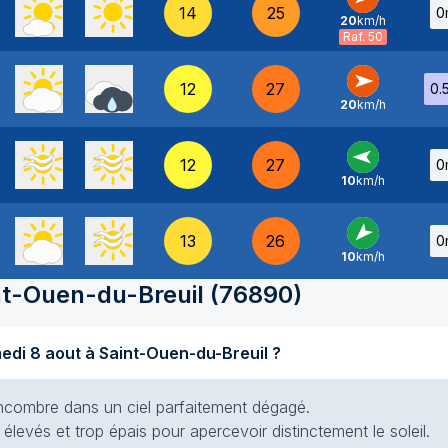
14
25
0
20
km/h
O
-
Raf. 50
12
27
0.
20
km/h
O
-
12
27
0
10
km/h
E
-
13
26
0
10
km/h
NE
-
nt-Ouen-du-Breuil
(
76890
)
Quel temps fait-il aujourd'hui samedi 8 aout à Saint-Ouen-du-Breuil ?
s encombre dans un ciel parfaitement dégagé.
élevés et trop épais pour apercevoir distinctement le soleil.