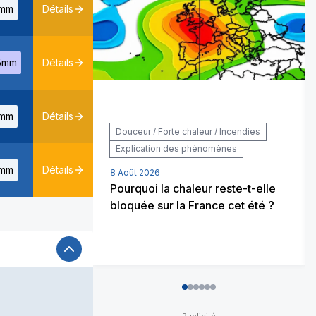
mm
Détails
5mm
Détails
mm
Détails
Douceur / Forte chaleur / Incendies
Explication des phénomènes
mm
Détails
8 Août 2026
Pourquoi la chaleur reste-t-elle
bloquée sur la France cet été ?
0
1
2
3
4
5