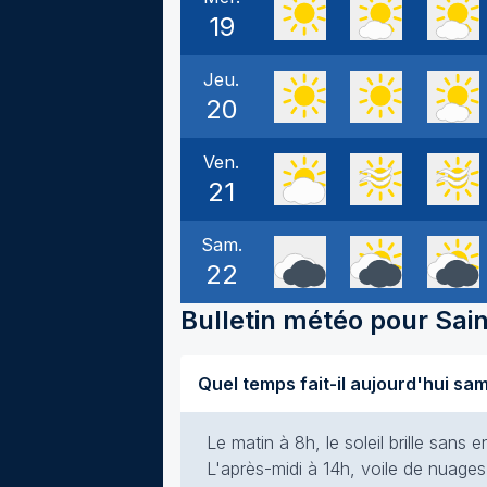
19
Jeu.
20
Ven.
21
Sam.
22
Bulletin météo pour
Sai
Le matin à 8h, le soleil brille san
L'après-midi à 14h, voile de nuages 