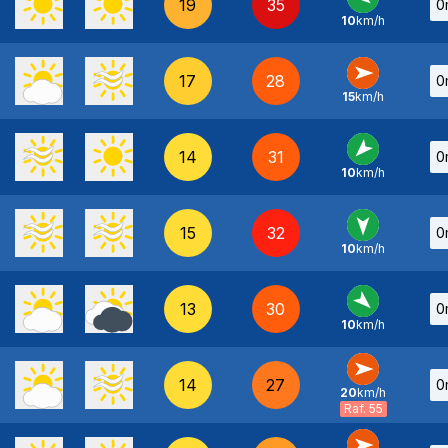
19
35
0
10
km/h
E
-
17
28
0
15
km/h
O
-
14
31
0
10
km/h
NE
-
15
32
0
10
km/h
N
-
13
30
0
10
km/h
NO
-
14
27
0
20
km/h
O
-
Raf. 55