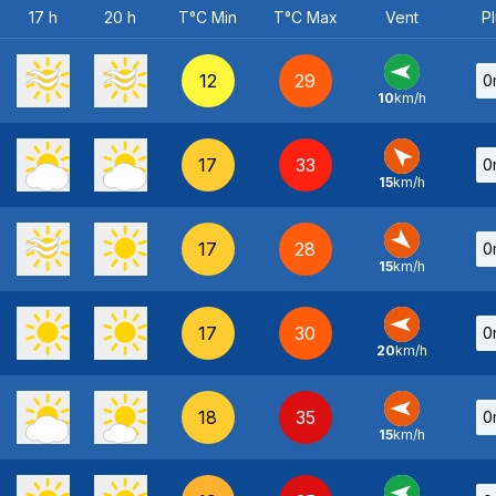
17 h
20 h
T°C Min
T°C Max
Vent
Pl
12
29
0
10
km/h
E
-
17
33
0
15
km/h
SE
-
17
28
0
15
km/h
NO
-
17
30
0
20
km/h
E
-
18
35
0
15
km/h
E
-