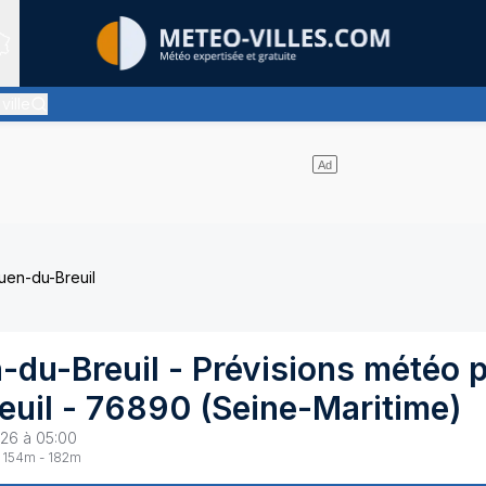
Sites expertis&eacute;s
ville
asiment pas de nuages
uen-du-Breuil
-du-Breuil
- Prévisions météo 
euil
-
76890
(
Seine-Maritime
)
26 à 05:00
154
m -
182
m