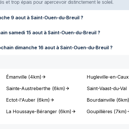
s et trop épais pour apercevoir distinctement le soleil.
Quel temps fera-t-il demain dimanche 9 aout à Saint-Ouen-du-Breuil ?
Quel temps fera-t-il samedi prochain samedi 15 aout à Saint-Ouen-du-Breuil ?
Quel temps fera-t-il dimanche prochain dimanche 16 aout à Saint-Ouen-du-Breuil ?
Émanville
(
4km
)
Hugleville-en-Caux
Sainte-Austreberthe
(
6km
)
Saint-Vaast-du-Val
Ectot-l'Auber
(
6km
)
Bourdainville
(
6km
La Houssaye-Béranger
(
6km
)
Goupillières
(
7km
)