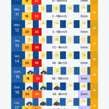
18
32
N
-
10
km/h
0mm
Mar.
11
Détails
18
33
E
-
10
km/h
0mm
Mer.
12
Détails
20
36
E
-
10
km/h
0mm
Jeu.
13
Détails
22
36
SO
-
5
km/h
0mm
Ven.
14
Détails
20
35
NE
-
5
km/h
0mm
Sam.
15
Détails
18
32
NE
-
10
km/h
1mm
Dim.
16
Détails
20
30
NE
-
5
km/h
2mm
Lun.
17
Détails