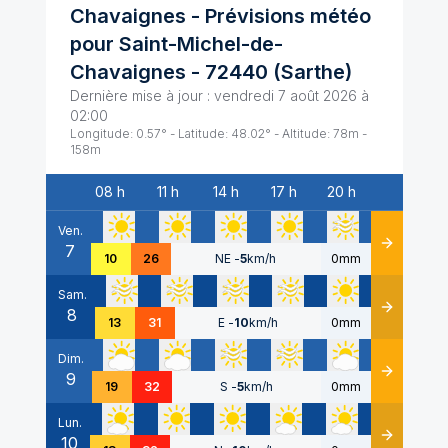
Chavaignes
- Prévisions météo
pour
Saint-Michel-de-
Chavaignes
-
72440
(
Sarthe
)
Dernière mise à jour :
vendredi 7 août 2026 à
02:00
Longitude:
0.57
° - Latitude:
48.02
° - Altitude:
78
m -
158
m
08 h
11 h
14 h
17 h
20 h
Date
Ven.
7
Détails
10
26
NE
-
5
km/h
0mm
Sam.
8
Détails
13
31
E
-
10
km/h
0mm
Dim.
9
Détails
19
32
S
-
5
km/h
0mm
Lun.
10
Détails