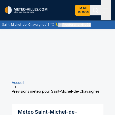
FAIRE
UN DON
Recherch
Menu
Saint-Michel-de-Chavaignes
13 °C
Ajouter une ville
Ciel dégagé - quasiment pas de nuages
Accueil
Prévisions météo pour Saint-Michel-de-Chavaignes
Météo
Saint-Michel-de-