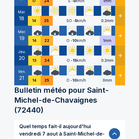
17
24
S
-
5
km/h
1mm
Mar.
18
Détails
14
25
SO
-
5
km/h
0.2mm
Mer.
19
Détails
14
22
O
-
10
km/h
1mm
Jeu.
20
Détails
13
24
O
-
15
km/h
0.2mm
Ven.
21
Détails
14
25
O
-
10
km/h
0mm
Bulletin météo pour
Saint-
Michel-de-Chavaignes
(
72440
)
Quel temps fait-il aujourd'hui
vendredi 7 aout à Saint-Michel-de-