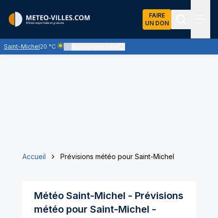
FAIRE
UN DON
Recherch
Menu
Saint-Michel
20 °C
Ajouter une ville
Ciel clair - quasiment pas de nuages et un soleil omnipr
Accueil
Prévisions météo pour Saint-Michel
Météo
Saint-Michel
- Prévisions
météo pour
Saint-Michel
-