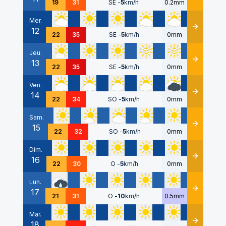
19
31
SE
-
5
km/h
0.2mm
Mer.
12
Détails
22
35
SE
-
5
km/h
0mm
Jeu.
13
Détails
22
35
SE
-
5
km/h
0mm
Ven.
14
Détails
22
34
SO
-
5
km/h
0mm
Sam.
15
Détails
22
32
SO
-
5
km/h
0mm
Dim.
16
Détails
22
30
O
-
5
km/h
0mm
Lun.
17
Détails
21
31
O
-
10
km/h
0.5mm
Mar.
18
Détails