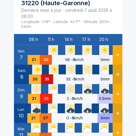
31220
(
Haute-Garonne
)
Dernière mise à jour :
vendredi 7 août 2026 à
08:00
Longitude:
1.08
° - Latitude:
43.17
° - Altitude:
267
m -
543
m
08 h
11 h
14 h
17 h
20 h
Date
Ven.
7
Détails
21
30
NE
-
5
km/h
0mm
Sam.
8
Détails
20
35
SE
-
5
km/h
0mm
Dim.
9
Détails
21
33
S
-
5
km/h
0.5mm
Lun.
10
Détails
21
27
O
-
5
km/h
4mm
Mar.
11
Détails