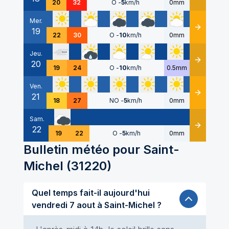
20
32
O
-
5
km/h
0mm
Mer.
19
Détails
22
30
O
-
10
km/h
0mm
Jeu.
20
Détails
19
24
O
-
10
km/h
0.5mm
Ven.
21
Détails
18
27
NO
-
5
km/h
0mm
Sam.
22
Détails
19
22
O
-
5
km/h
0mm
Bulletin météo pour
Saint-
Michel
(
31220
)
Quel temps fait-il aujourd'hui
vendredi 7 aout à Saint-Michel ?