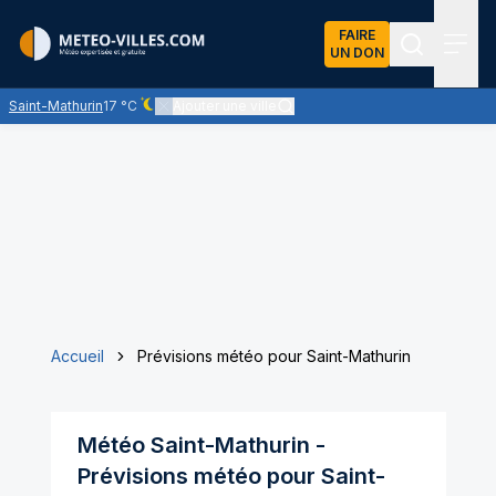
FAIRE
UN DON
Recherch
Menu
Saint-Mathurin
17 °C
Ajouter une ville
Ciel dégagé - quasiment pas de nuages
Accueil
Prévisions météo pour Saint-Mathurin
Météo
Saint-Mathurin
-
Prévisions météo pour
Saint-