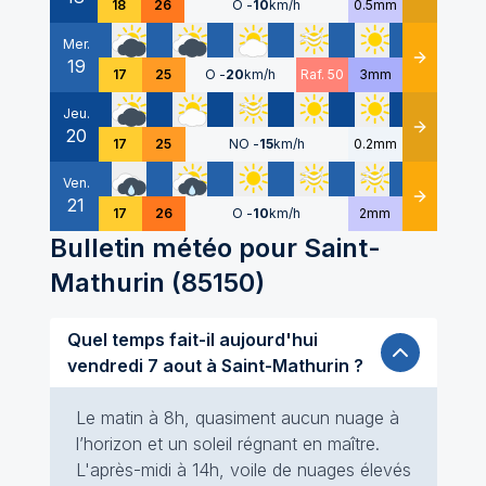
18
26
O
-
10
km/h
0.5mm
Mer.
19
Détails
17
25
O
-
20
km/h
Raf. 50
3mm
Jeu.
20
Détails
17
25
NO
-
15
km/h
0.2mm
Ven.
21
Détails
17
26
O
-
10
km/h
2mm
Bulletin météo pour
Saint-
Mathurin
(
85150
)
Quel temps fait-il aujourd'hui
vendredi 7 aout à Saint-Mathurin ?
Le matin à 8h, quasiment aucun nuage à
l’horizon et un soleil régnant en maître.
L'après-midi à 14h, voile de nuages élevés