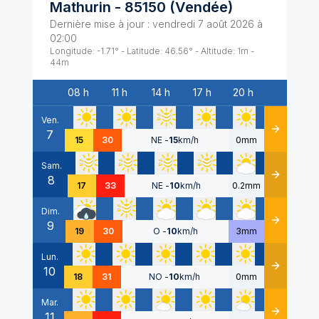
Mathurin
-
85150
(
Vendée
)
Dernière mise à jour :
vendredi 7 août 2026 à
02:00
Longitude:
-1.71
° - Latitude:
46.56
° - Altitude:
1
m -
44
m
08 h
11 h
14 h
17 h
20 h
Date
Ven.
7
Détails
15
30
NE
-
15
km/h
0mm
Sam.
8
Détails
17
33
NE
-
10
km/h
0.2mm
Dim.
9
Détails
19
30
O
-
10
km/h
3mm
Lun.
10
Détails
18
31
NO
-
10
km/h
0mm
Mar.
11
Détails