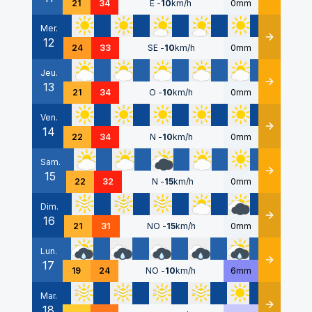
21
34
E
-
10
km/h
0mm
Mer.
12
Détails
24
33
SE
-
10
km/h
0mm
Jeu.
13
Détails
21
34
O
-
10
km/h
0mm
Ven.
14
Détails
22
34
N
-
10
km/h
0mm
Sam.
15
Détails
22
32
N
-
15
km/h
0mm
Dim.
16
Détails
21
31
NO
-
15
km/h
0mm
Lun.
17
Détails
19
24
NO
-
10
km/h
6mm
Mar.
18
Détails