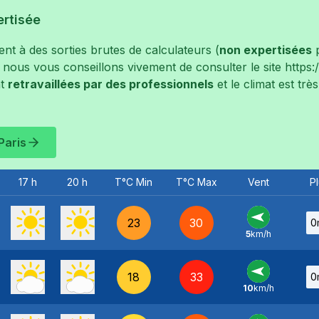
ertisée
t à des sorties brutes de calculateurs (
non expertisées
p
, nous vous conseillons vivement de consulter le site
https
t
retravaillées par des professionnels
et le climat est tr
Paris
17 h
20 h
T°C Min
T°C Max
Vent
Pl
23
30
0
5
km/h
E
-
18
33
0
10
km/h
E
-