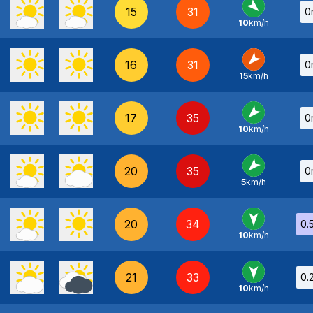
15
31
0
10
km/h
NO
-
16
31
0
15
km/h
NE
-
17
35
0
10
km/h
NE
-
20
35
0
5
km/h
NE
-
20
34
0.
10
km/h
N
-
21
33
0.
10
km/h
N
-