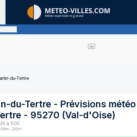
Sites expertis&eacute;s
e ville
s nuages d'altitude, ternissant plus ou moins l'éclat du soleil
rtin-du-Tertre
in-du-Tertre
- Prévisions météo
ertre
-
95270
(
Val-d'Oise
)
26 à 11:00
56
m -
210
m