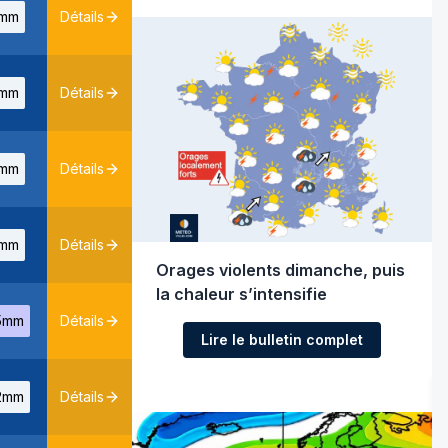
mm
Détails
mm
Détails
mm
Détails
mm
Détails
Orages violents dimanche, puis
la chaleur s’intensifie
5mm
Détails
Lire le bulletin complet
2mm
Détails