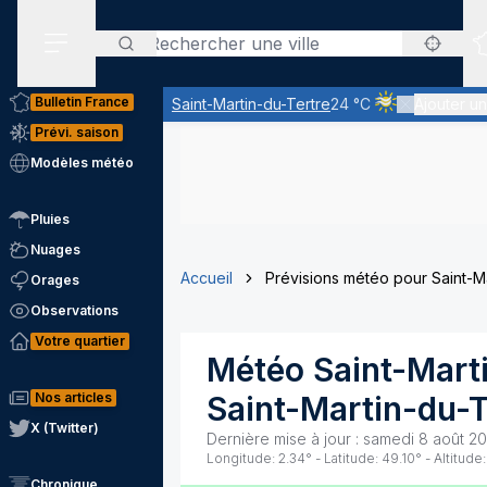
Rechercher
Menu secondaire
Bulletin France
Saint-Martin-du-Tertre
24 °C
Ajouter un
Ciel voilé par de
Prévi. saison
Modèles météo
Pluies
Nuages
Accueil
Prévisions météo pour Saint-Ma
Orages
Observations
Votre quartier
Météo
Saint-Mart
Nos articles
Saint-Martin-du-T
X (Twitter)
Dernière mise à jour :
samedi 8 août 20
Longitude:
2.34
° - Latitude:
49.10
° - Altitude:
Chronique