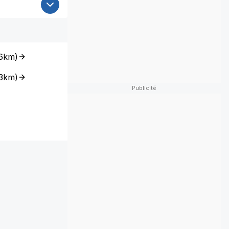
6km
)
3km
)