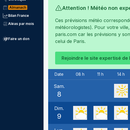
Attention ! Météo non exp
Almanach
Bilan France
Ces prévisions météo corresponden
Aléas par mois
météorologistes). Pour votre ville
paris.com
car les prévisions y son
Faire un don
celui de
Paris
.
Rejoindre le site expertisé de
Date
08 h
11 h
14 h
Sam.
8
Dim.
9