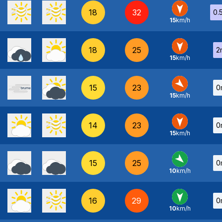
18
32
0.
15
km/h
N
-
18
25
2
15
km/h
N
-
15
23
0
15
km/h
NO
-
14
23
0
15
km/h
N
-
15
25
0
10
km/h
NO
-
16
29
0
10
km/h
N
-