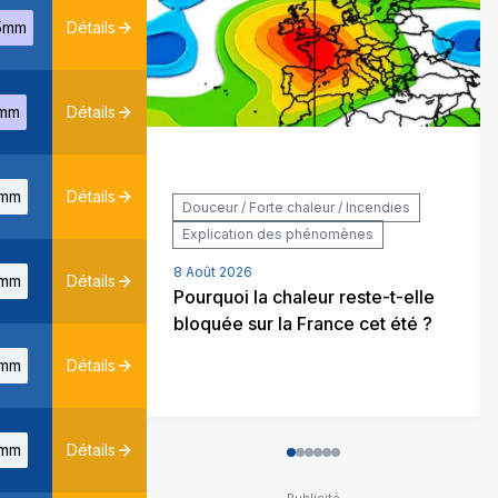
5mm
Détails
mm
Détails
mm
Détails
Douceur / Forte chaleur / Incendies
Explication des phénomènes
8 Août 2026
mm
Détails
Pourquoi la chaleur reste-t-elle
bloquée sur la France cet été ?
mm
Détails
mm
Détails
0
1
2
3
4
5