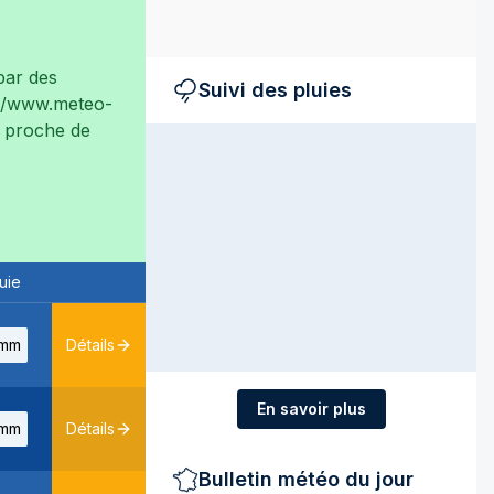
ar des
Suivi des pluies
://www.meteo-
ès proche de
uie
mm
Détails
En savoir plus
mm
Détails
Bulletin météo du jour