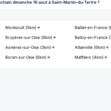
Quel temps fera-t-il dimanche prochain dimanche 16 aout à Saint-Martin-du-Tertre ?
Montsoult
(
5km
)
Baillet-en-France
(
Bruyères-sur-Oise
(
6km
)
Belloy-en-France
(
Asnières-sur-Oise
(
3km
)
Attainville
(
6km
)
Boran-sur-Oise
(
6km
)
Maffliers
(
4km
)