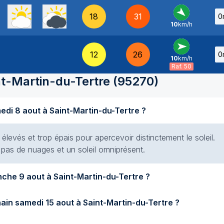
18
31
0
10
km/h
NO
-
12
26
0
10
km/h
O
-
Raf. 50
nt-Martin-du-Tertre
(
95270
)
Quel temps fait-il aujourd'hui samedi 8 aout à Saint-Martin-du-Tertre ?
élevés et trop épais pour apercevoir distinctement le soleil.
t pas de nuages et un soleil omniprésent.
Quel temps fera-t-il demain dimanche 9 aout à Saint-Martin-du-Tertre ?
Quel temps fera-t-il samedi prochain samedi 15 aout à Saint-Martin-du-Tertre ?