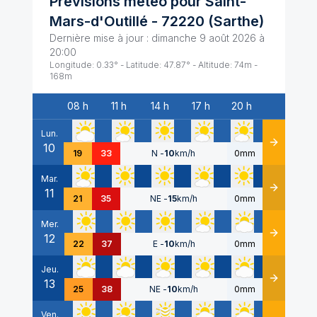
Prévisions météo pour
Saint-
Mars-d'Outillé
-
72220
(
Sarthe
)
Dernière mise à jour :
dimanche 9 août 2026 à
20:00
Longitude:
0.33
° - Latitude:
47.87
° - Altitude:
74
m -
168
m
08 h
11 h
14 h
17 h
20 h
Date
Lun.
10
Détails
19
33
N
-
10
km/h
0mm
Mar.
11
Détails
21
35
NE
-
15
km/h
0mm
Mer.
12
Détails
22
37
E
-
10
km/h
0mm
Jeu.
13
Détails
25
38
NE
-
10
km/h
0mm
Ven.