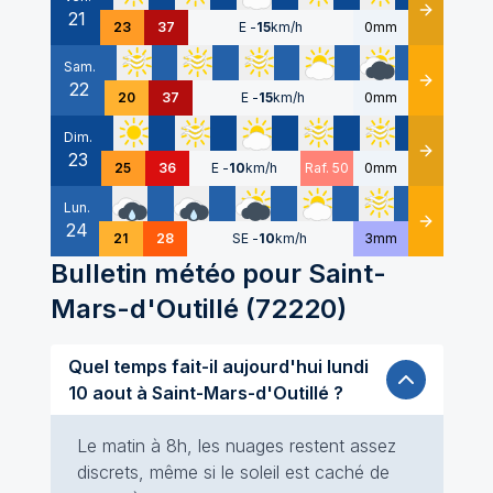
21
Détails
23
37
E
-
15
km/h
0mm
Sam.
22
Détails
20
37
E
-
15
km/h
0mm
Dim.
23
Détails
25
36
E
-
10
km/h
Raf. 50
0mm
Lun.
24
Détails
21
28
SE
-
10
km/h
3mm
Bulletin météo pour
Saint-
Mars-d'Outillé
(
72220
)
Quel temps fait-il aujourd'hui lundi
10 aout à Saint-Mars-d'Outillé ?
Le matin à 8h, les nuages restent assez
discrets, même si le soleil est caché de