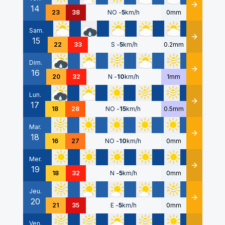
14
Détails
23
38
NO
-
5
km/h
0mm
Sam.
15
Détails
22
33
S
-
5
km/h
0.2mm
Dim.
16
Détails
20
32
N
-
10
km/h
1mm
Lun.
17
Détails
18
28
NO
-
15
km/h
0.5mm
Mar.
18
Détails
16
27
NO
-
10
km/h
0mm
Mer.
19
Détails
18
32
N
-
5
km/h
0mm
Jeu.
20
Détails
21
35
E
-
5
km/h
0mm
Ven.