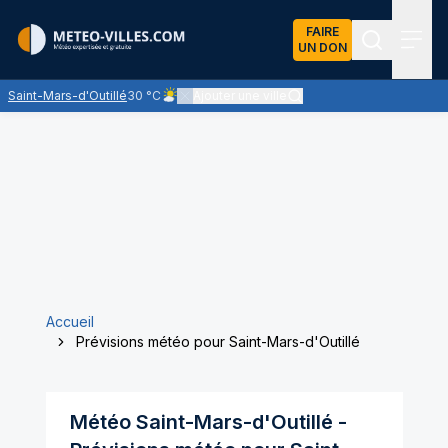
FAIRE
UN DON
Recherch
Menu
Saint-Mars-d'Outillé
30 °C
Ajouter une ville
Ciel peu nuageux - le soleil domine largement
Accueil
Prévisions météo pour Saint-Mars-d'Outillé
Météo
Saint-Mars-d'Outillé
-