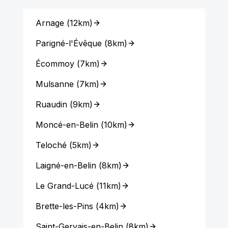
Arnage
(
12km
)
Parigné-l'Évêque
(
8km
)
Écommoy
(
7km
)
Mulsanne
(
7km
)
Ruaudin
(
9km
)
Moncé-en-Belin
(
10km
)
Teloché
(
5km
)
Laigné-en-Belin
(
8km
)
Le Grand-Lucé
(
11km
)
Brette-les-Pins
(
4km
)
Saint-Gervais-en-Belin
(
8km
)