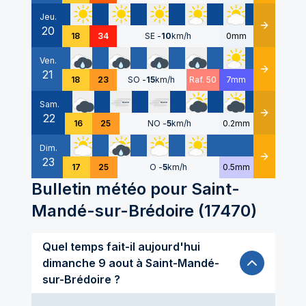
Jeu.
20
Détails
18
34
SE
-
10
km/h
0mm
Ven.
21
Détails
18
23
SO
-
15
km/h
Raf. 50
7mm
Sam.
22
Détails
16
25
NO
-
5
km/h
0.2mm
Dim.
23
Détails
17
25
O
-
5
km/h
0.5mm
Bulletin météo pour
Saint-
Mandé-sur-Brédoire
(
17470
)
Quel temps fait-il aujourd'hui
dimanche 9 aout à Saint-Mandé-
sur-Brédoire ?