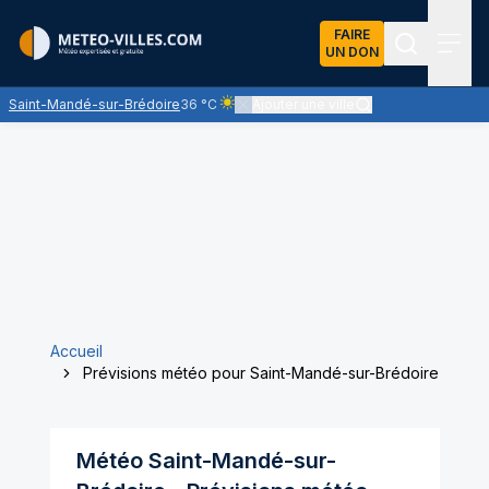
FAIRE
UN DON
Recherch
Menu
Saint-Mandé-sur-Brédoire
36 °C
Ajouter une ville
Ciel clair - quasiment pas de nuages et un
Accueil
Prévisions météo pour Saint-Mandé-sur-Brédoire
Météo
Saint-Mandé-sur-