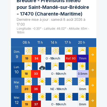
Brédoire
- Prévisions météo
pour
Saint-Mandé-sur-Brédoire
-
17470
(
Charente-Maritime
)
Dernière mise à jour :
samedi 8 août 2026 à
17:00
Longitude:
-0.30
° - Latitude:
46.02
° - Altitude:
65
m -
166
m
08 h
11 h
14 h
17 h
20 h
Date
Dim.
9
Détails
19
34
O
-
15
km/h
Raf. 90
11mm
Lun.
10
Détails
18
33
O
-
10
km/h
0.5mm
Mar.
11
Détails
20
36
NE
-
10
km/h
0mm
Mer.
12
Détails
19
37
O
-
10
km/h
0mm