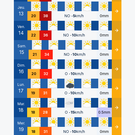
Jeu.
13
Détails
20
38
NO
-
5
km/h
0mm
Ven.
14
Détails
22
36
NO
-
10
km/h
0mm
Sam.
15
Détails
21
34
NO
-
10
km/h
0mm
Dim.
16
Détails
20
32
O
-
10
km/h
0mm
Lun.
17
Détails
19
31
O
-
10
km/h
0mm
Mar.
18
Détails
18
28
O
-
15
km/h
0.5mm
Mer.
19
Détails
18
31
NO
-
10
km/h
0mm