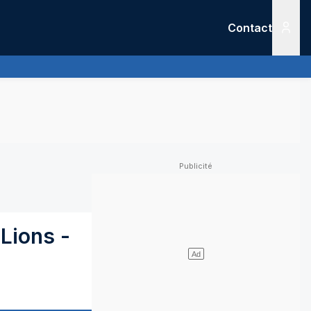
Contact
Menu
-Lions
-