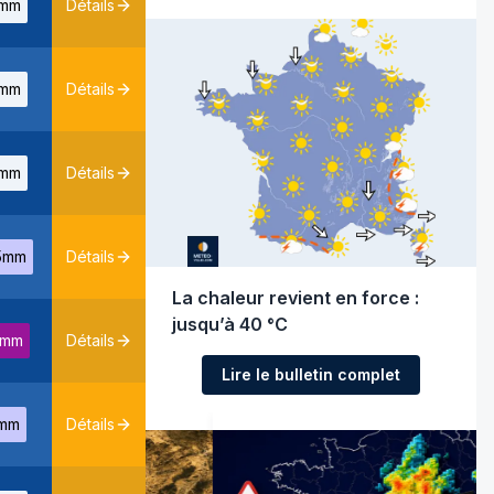
mm
Détails
mm
Détails
mm
Détails
5mm
Détails
La chaleur revient en force :
jusqu’à 40 °C
6mm
Détails
Lire le bulletin complet
mm
Détails