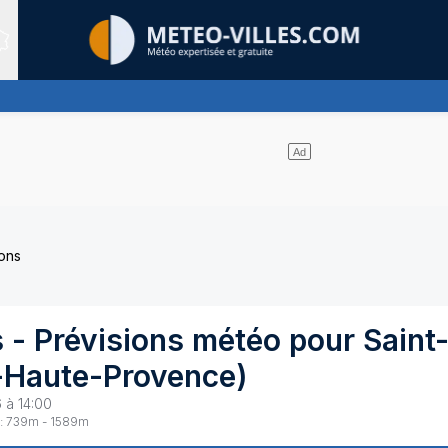
Sites expertis&eacute;s
de nuages et un soleil omniprésent
ions
s
- Prévisions météo pour
Saint
-Haute-Provence
)
 à 14:00
:
739
m -
1589
m