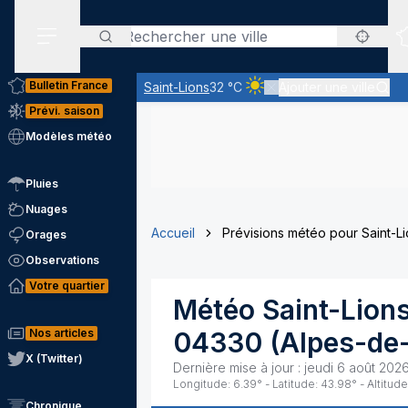
Rechercher
Menu secondaire
Bulletin France
Saint-Lions
32 °C
Ajouter une ville
Ciel clair - quasiment pas 
Prévi. saison
Modèles météo
Pluies
Nuages
Accueil
Prévisions météo pour Saint-L
Orages
Observations
Votre quartier
Météo
Saint-Lion
Nos articles
04330
(
Alpes-de
X (Twitter)
Dernière mise à jour :
jeudi 6 août 2026
Longitude:
6.39
° - Latitude:
43.98
° - Altitude
Chronique