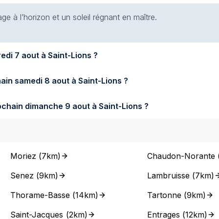
e à l’horizon et un soleil régnant en maître.
Quel temps fera-t-il demain vendredi 7 aout à Saint-Lions ?
Quel temps fera-t-il samedi prochain samedi 8 aout à Saint-Lions ?
Quel temps fera-t-il dimanche prochain dimanche 9 aout à Saint-Lions ?
Moriez
(
7km
)
Chaudon-Norante
Senez
(
9km
)
Lambruisse
(
7km
)
Thorame-Basse
(
14km
)
Tartonne
(
9km
)
Saint-Jacques
(
2km
)
Entrages
(
12km
)