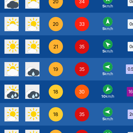
20
34
0
5
km/h
S
-
20
33
0
5
km/h
S
-
21
35
0
5
km/h
SE
-
19
35
0.
5
km/h
E
-
18
30
1
10
km/h
NE
-
18
35
2
5
km/h
E
-