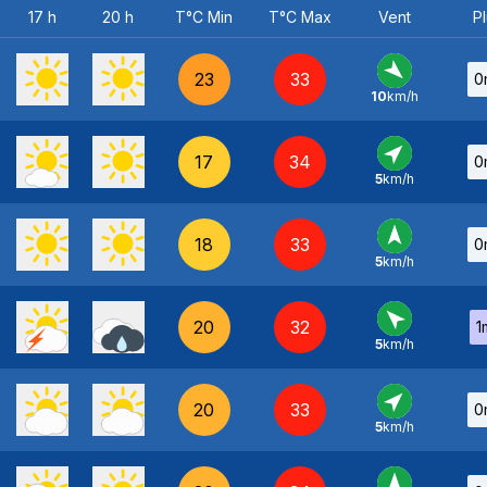
17 h
20 h
T°C Min
T°C Max
Vent
Pl
23
33
0
10
km/h
NO
-
17
34
0
5
km/h
SO
-
18
33
0
5
km/h
S
-
20
32
1
5
km/h
SE
-
20
33
0
5
km/h
SO
-