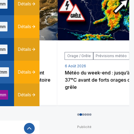
mm
Détails
mm
Détails
mm
Détails
Orage / Grêle
Prévisions météo
6 Août 2026
2mm
Détails
2026 rejoint
Météo du week-end : jusqu’à
es de l’histoire
37°C avant de forts orages de
grêle
8mm
Détails
0
1
2
3
4
5