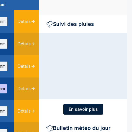
uie
mm
Détails
Suivi des pluies
mm
Détails
mm
Détails
mm
Détails
En savoir plus
mm
Détails
Bulletin météo du jour