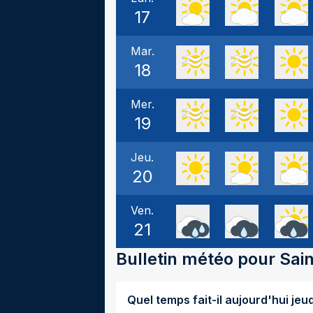
17
Mar.
18
Mer.
19
Jeu.
20
Ven.
21
Bulletin météo pour
Sain