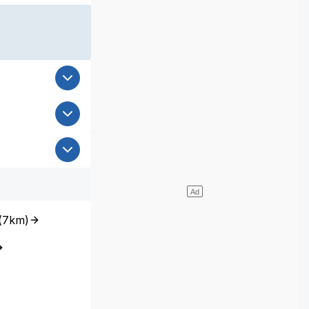
(
7km
)