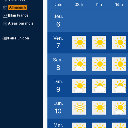
Date
08 h
11 h
14 h
Almanach
Bilan France
Jeu.
6
Aléas par mois
Ven.
Faire un don
7
Sam.
8
Dim.
9
Lun.
10
Mar.