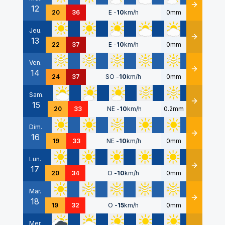
12
Détails
20
36
E
-
10
km/h
0mm
Jeu.
13
Détails
22
37
E
-
10
km/h
0mm
Ven.
14
Détails
24
37
SO
-
10
km/h
0mm
Sam.
15
Détails
20
33
NE
-
10
km/h
0.2mm
Dim.
16
Détails
19
33
NE
-
10
km/h
0mm
Lun.
17
Détails
20
34
O
-
10
km/h
0mm
Mar.
18
Détails
19
32
O
-
15
km/h
0mm
Mer.