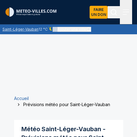
FAIRE
UN DON
Recherch
Menu
Saint-Léger-Vauban
12 °C
Ajouter une ville
Ciel dégagé - quasiment pas de nuages
Accueil
Prévisions météo pour Saint-Léger-Vauban
Météo
Saint-Léger-Vauban
-