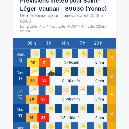
Prévisions météo pour
Saint-
Léger-Vauban
-
89630
(
Yonne
)
Dernière mise à jour :
samedi 8 août 2026 à
05:00
Longitude:
4.04
° - Latitude:
47.39
° - Altitude:
325
m -
566
m
08 h
11 h
14 h
17 h
20 h
Date
Sam.
8
Détails
13
31
N
-
5
km/h
0mm
Dim.
9
Détails
20
33
S
-
10
km/h
0mm
Lun.
10
Détails
20
33
O
-
10
km/h
0mm
Mar.
11
Détails
19
33
NE
-
10
km/h
0mm
Mer.