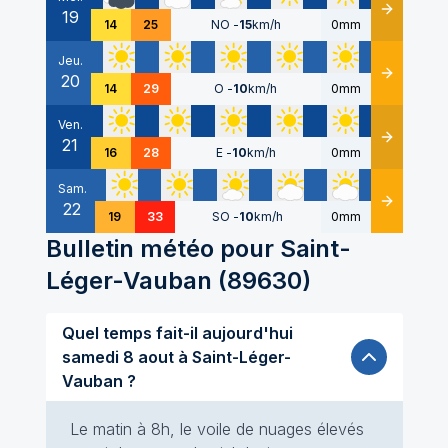
19
Détails
14
25
NO
-
15
km/h
0mm
Jeu.
20
Détails
14
29
O
-
10
km/h
0mm
Ven.
21
Détails
16
28
E
-
10
km/h
0mm
Sam.
22
Détails
19
33
SO
-
10
km/h
0mm
Bulletin météo pour
Saint-
Léger-Vauban
(
89630
)
Quel temps fait-il aujourd'hui
samedi 8 aout à Saint-Léger-
Vauban ?
Le matin à 8h, le voile de nuages élevés