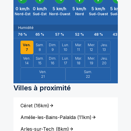
0
km/h
0
km/h
5
km/h
5
km/h
5
km/h
5
km/h
5
Nord-Est
Sud-Est
Nord-Ouest
Nord
Sud-Ouest
Sud-Est
Su
Humidité
76
%
65
%
57
%
52
%
48
%
43
%
Ven.
Sam.
Dim.
Lun.
Mar.
Mer.
Jeu.
7
8
9
10
11
12
13
Ven.
Sam.
Dim.
Lun.
Mar.
Mer.
Jeu.
14
15
16
17
18
19
20
Ven.
Sam.
21
22
Villes à proximité
Céret
(
16km
)
Amélie-les-Bains-Palalda
(
11km
)
Arles-sur-Tech
(
8km
)