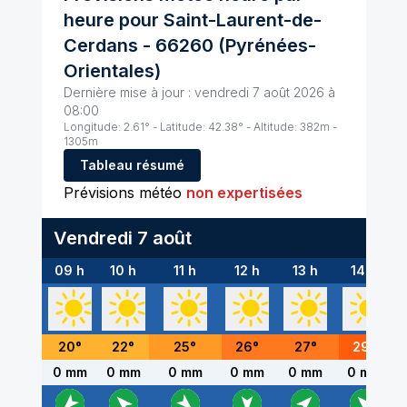
heure pour
Saint-Laurent-de-
Cerdans
-
66260
(
Pyrénées-
Orientales
)
Dernière mise à jour :
vendredi 7 août 2026 à
08:00
Longitude:
2.61
° - Latitude:
42.38
° - Altitude:
382
m -
1305
m
Tableau résumé
Prévisions météo
non expertisées
Vendredi 7 août
09 h
10 h
11 h
12 h
13 h
14 h
20
°
22
°
25
°
26
°
27
°
29
°
0 mm
0 mm
0 mm
0 mm
0 mm
0 mm
0