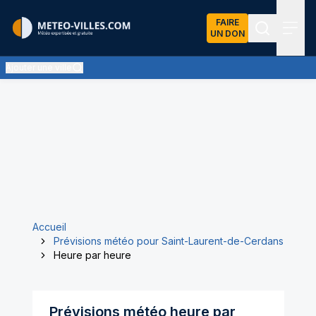
FAIRE
UN DON
Recherch
Menu
Ajouter une ville
Accueil
Prévisions météo pour Saint-Laurent-de-Cerdans
Heure par heure
Prévisions météo heure par