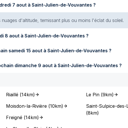
Quel temps fait-il aujourd'hui vendredi 7 aout à Saint-Julien-de-Vouvantes ?
s nuages d'altitude, ternissant plus ou moins l'éclat du soleil.
Quel temps fera-t-il demain samedi 8 aout à Saint-Julien-de-Vouvantes ?
Quel temps fera-t-il samedi prochain samedi 15 aout à Saint-Julien-de-Vouvantes ?
Quel temps fera-t-il dimanche prochain dimanche 9 aout à Saint-Julien-de-Vouvantes ?
Riaillé
(
14km
)
Le Pin
(
9km
)
Moisdon-la-Rivière
(
10km
)
Saint-Sulpice-des-
(
8km
)
Freigné
(
14km
)