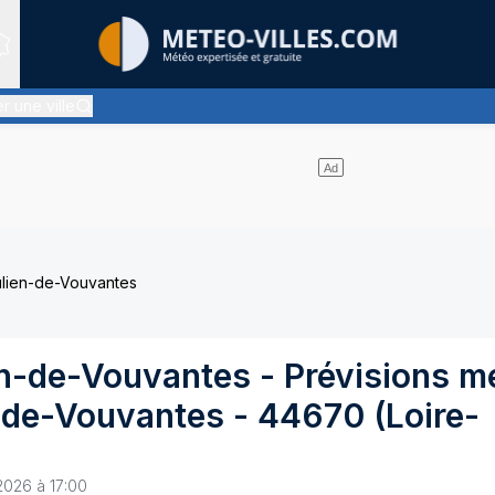
Sites expertis&eacute;s
r une ville
ar des nuages d'altitude, ternissant plus ou moins l'éclat du soleil
ulien-de-Vouvantes
en-de-Vouvantes
- Prévisions m
n-de-Vouvantes
-
44670
(
Loire-
2026 à 17:00