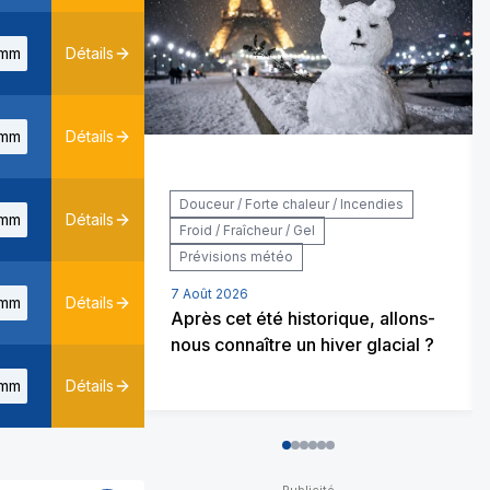
mm
Détails
mm
Détails
Douceur / Forte chaleur / Incendies
mm
Détails
Froid / Fraîcheur / Gel
Prévisions météo
7 Août 2026
mm
Détails
Après cet été historique, allons-
nous connaître un hiver glacial ?
mm
Détails
0
1
2
3
4
5