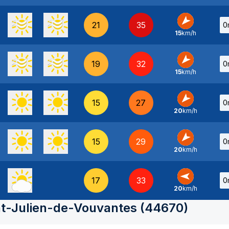
21
35
0
15
km/h
NE
-
19
32
0
15
km/h
NE
-
15
27
0
20
km/h
NE
-
15
29
0
20
km/h
NE
-
17
33
0
20
km/h
E
-
nt-Julien-de-Vouvantes
(
44670
)