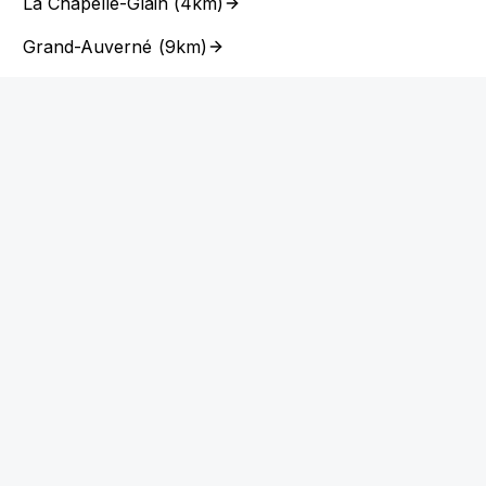
La Chapelle-Glain
(
4km
)
Grand-Auverné
(
9km
)