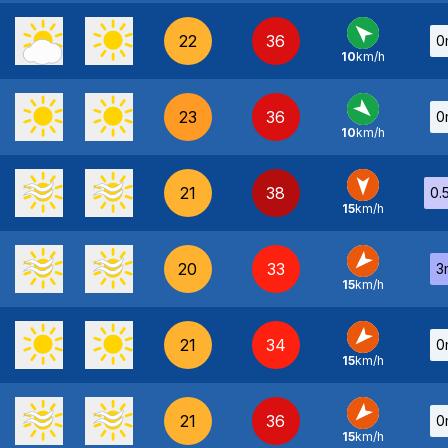
22
36
0
10
km/h
SE
-
23
36
0
10
km/h
NO
-
21
38
0.
15
km/h
N
-
20
33
3
15
km/h
NE
-
21
34
0
15
km/h
NE
-
21
36
0
15
km/h
NE
-