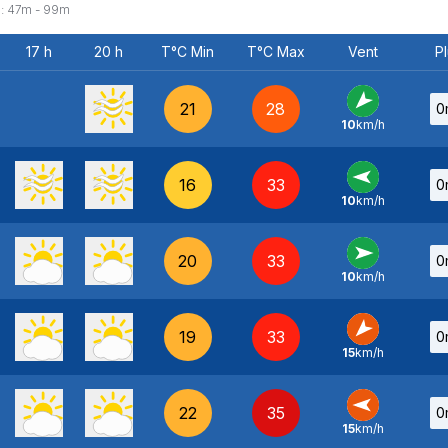
:
47
m -
99
m
17 h
20 h
T°C Min
T°C Max
Vent
Pl
21
28
0
10
km/h
NE
-
16
33
0
10
km/h
E
-
20
33
0
10
km/h
O
-
19
33
0
15
km/h
NE
-
22
35
0
15
km/h
E
-