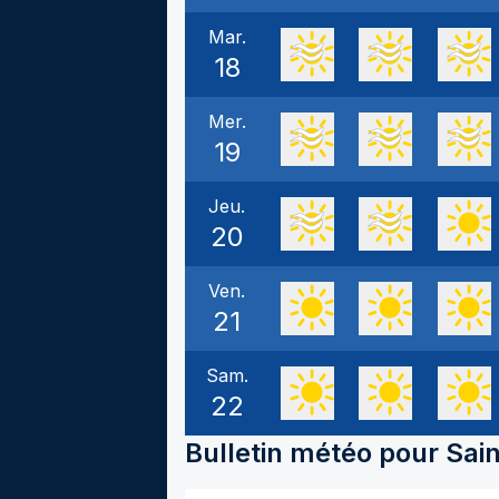
Mar.
18
Mer.
19
Jeu.
20
Ven.
21
Sam.
22
Bulletin météo pour
Sai