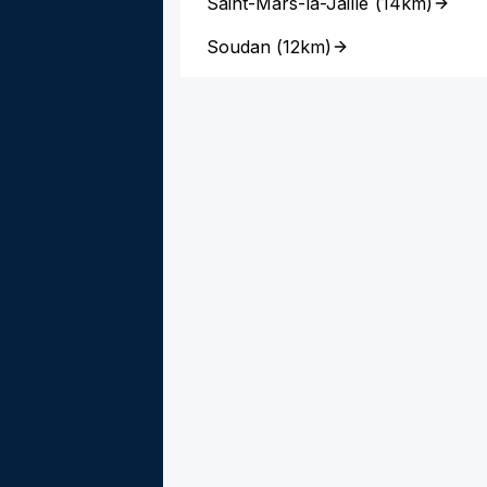
Saint-Mars-la-Jaille
(
14km
)
Soudan
(
12km
)