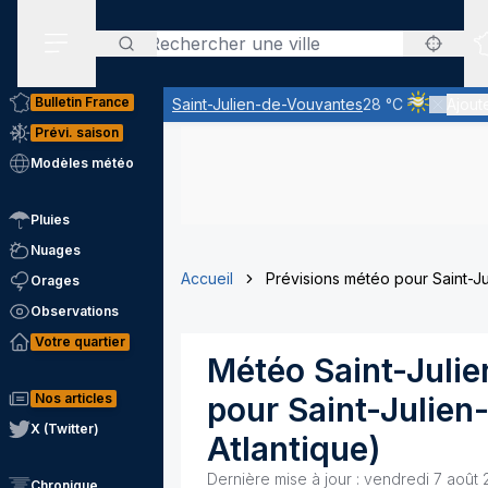
Rechercher
Menu secondaire
Bulletin France
Saint-Julien-de-Vouvantes
28 °C
Ajoute
Ciel voilé p
Prévi. saison
Modèles météo
Pluies
Nuages
Accueil
Prévisions météo pour Saint-J
Orages
Observations
Votre quartier
Météo
Saint-Juli
Nos articles
pour
Saint-Julie
X (Twitter)
Atlantique
)
Dernière mise à jour :
vendredi 7 août 
Chronique