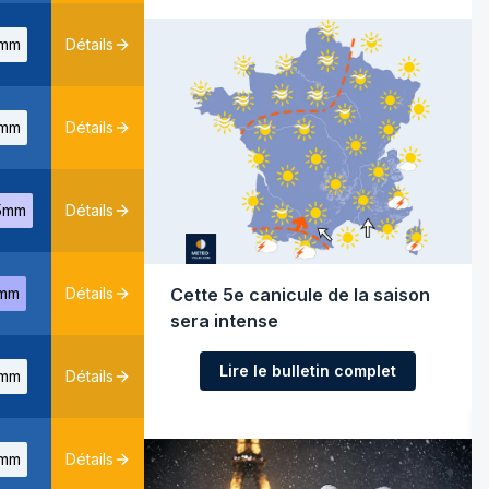
mm
Détails
mm
Détails
5mm
Détails
mm
Détails
Cette 5e canicule de la saison
sera intense
Lire le bulletin complet
mm
Détails
mm
Détails