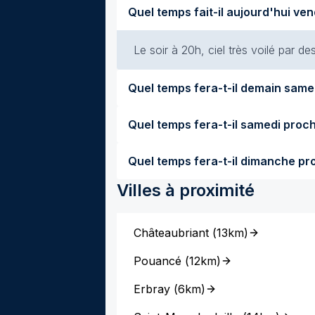
Le soir à 20h, ciel très voilé par de
Villes à proximité
Châteaubriant
(
13km
)
Pouancé
(
12km
)
Erbray
(
6km
)