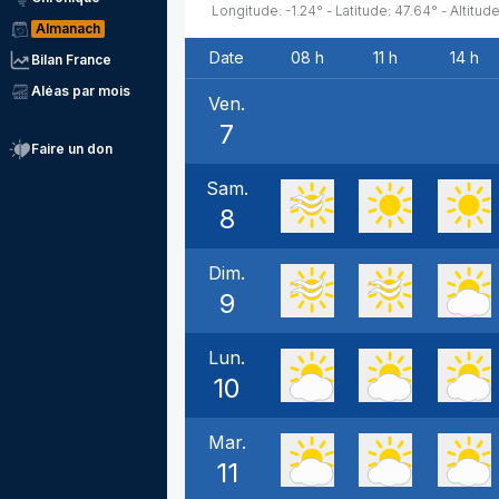
Longitude:
-1.24
° - Latitude:
47.64
° - Altitude
Almanach
Date
08 h
11 h
14 h
Bilan France
Aléas par mois
Ven.
7
Faire un don
Sam.
8
Dim.
9
Lun.
10
Mar.
11