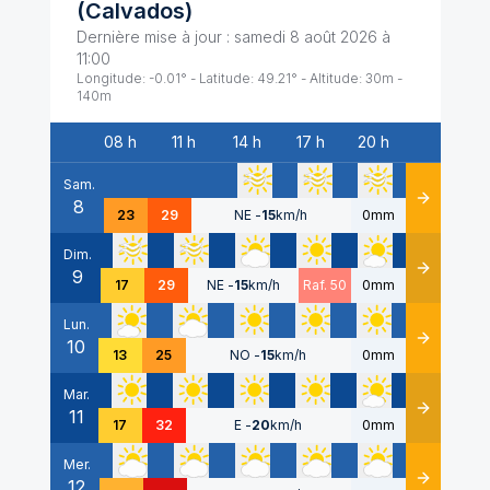
(
Calvados
)
Dernière mise à jour :
samedi 8 août 2026 à
11:00
Longitude:
-0.01
° - Latitude:
49.21
° - Altitude:
30
m -
140
m
08 h
11 h
14 h
17 h
20 h
Date
Sam.
8
Détails
23
29
NE
-
15
km/h
0mm
Dim.
9
Détails
17
29
NE
-
15
km/h
Raf. 50
0mm
Lun.
10
Détails
13
25
NO
-
15
km/h
0mm
Mar.
11
Détails
17
32
E
-
20
km/h
0mm
Mer.
12
Détails