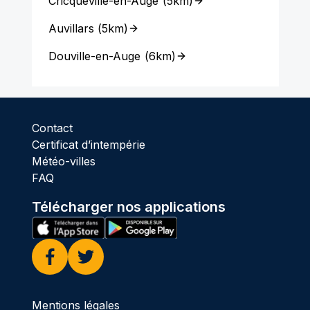
Cricqueville-en-Auge
(
5km
)
Auvillars
(
5km
)
Douville-en-Auge
(
6km
)
Contact
Certificat d’intempérie
Météo-villes
FAQ
Télécharger nos applications
Facebook
Twitter
Mentions légales