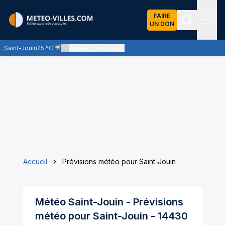
FAIRE
UN DON
Recherch
Menu
Saint-Jouin
25 °C
Ajouter une ville
Ciel voilé par des nuages d'altitude, ternissant plus ou moin
Accueil
Prévisions météo pour Saint-Jouin
Météo
Saint-Jouin
- Prévisions
météo pour
Saint-Jouin
-
14430