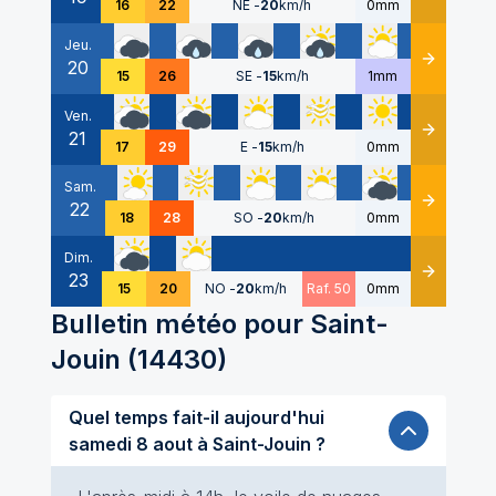
16
22
NE
-
20
km/h
0mm
Jeu.
20
Détails
15
26
SE
-
15
km/h
1mm
Ven.
21
Détails
17
29
E
-
15
km/h
0mm
Sam.
22
Détails
18
28
SO
-
20
km/h
0mm
Dim.
23
Détails
15
20
NO
-
20
km/h
Raf. 50
0mm
Bulletin météo pour
Saint-
Jouin
(
14430
)
Quel temps fait-il aujourd'hui
samedi 8 aout à Saint-Jouin ?