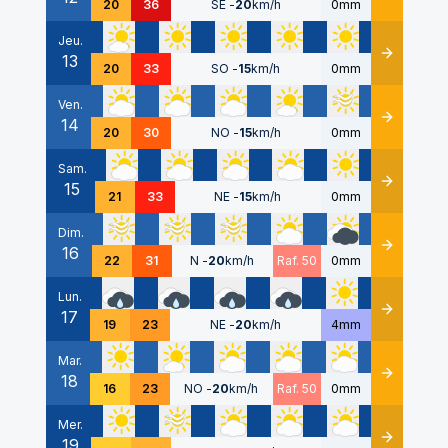
20
36
SE
-
20
km/h
0mm
Jeu.
13
Détails
20
33
SO
-
15
km/h
0mm
Ven.
14
Détails
20
30
NO
-
15
km/h
0mm
Sam.
15
Détails
21
33
NE
-
15
km/h
0mm
Dim.
16
Détails
22
31
N
-
20
km/h
Raf. 50
0mm
Lun.
17
Détails
19
23
NE
-
20
km/h
4mm
Mar.
18
Détails
16
23
NO
-
20
km/h
Raf. 50
0mm
Mer.
19
Détails