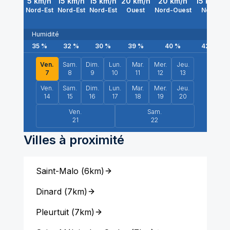
5
km/h
15
km/h
15
km/h
20
km/h
20
km/h
15
km/h
Nord-Est
Nord-Est
Nord-Est
Ouest
Nord-Ouest
Nord
Humidité
35
%
32
%
30
%
39
%
40
%
42
%
Ven.
Sam.
Dim.
Lun.
Mar.
Mer.
Jeu.
7
8
9
10
11
12
13
Ven.
Sam.
Dim.
Lun.
Mar.
Mer.
Jeu.
14
15
16
17
18
19
20
Ven.
Sam.
21
22
Villes à proximité
Saint-Malo
(
6km
)
Dinard
(
7km
)
Pleurtuit
(
7km
)