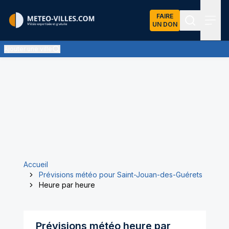
FAIRE
UN DON
Recherch
Menu
Ajouter une ville
Accueil
Prévisions météo pour Saint-Jouan-des-Guérets
Heure par heure
Prévisions météo heure par