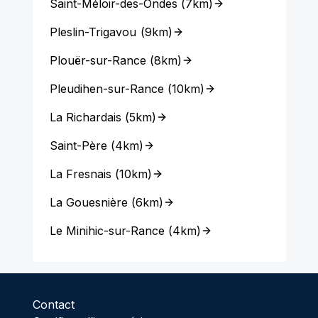
Saint-Méloir-des-Ondes
(
7km
)
Pleslin-Trigavou
(
9km
)
Plouër-sur-Rance
(
8km
)
Pleudihen-sur-Rance
(
10km
)
La Richardais
(
5km
)
Saint-Père
(
4km
)
La Fresnais
(
10km
)
La Gouesnière
(
6km
)
Le Minihic-sur-Rance
(
4km
)
Contact