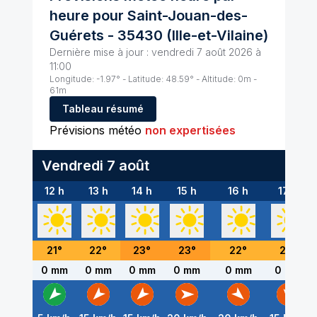
heure pour
Saint-Jouan-des-
Guérets
-
35430
(
Ille-et-Vilaine
)
Dernière mise à jour :
vendredi 7 août 2026 à
11:00
Longitude:
-1.97
° - Latitude:
48.59
° - Altitude:
0
m -
61
m
Tableau résumé
Prévisions météo
non expertisées
Vendredi 7 août
12 h
13 h
14 h
15 h
16 h
17 h
21
°
22
°
23
°
23
°
22
°
22
°
0 mm
0 mm
0 mm
0 mm
0 mm
0 mm