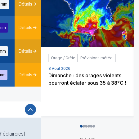
2mm
Détails
1mm
Détails
mm
Détails
Orage / Grêle
Prévisions météo
8 Août 2026
mm
Détails
Dimanche : des orages violents
pourront éclater sous 35 à 38°C !
0
1
2
3
4
5
éclaircies) -