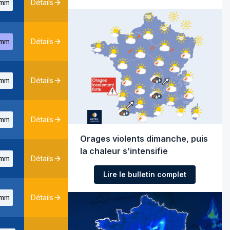
mm
Détails
mm
Détails
mm
Détails
mm
Détails
Orages violents dimanche, puis
la chaleur s’intensifie
mm
Détails
Lire le bulletin complet
mm
Détails