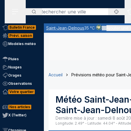
Rechercher
Menu secondaire
Bulletin France
Saint-Jean-Delnous
35 °C
Ajouter une v
Ciel voilé par des 
Prévi. saison
Modèles météo
Pluies
Nuages
Accueil
Prévisions météo pour Saint-
Orages
Observations
Votre quartier
Météo
Saint-Jean
Nos articles
Saint-Jean-Delno
X (Twitter)
Dernière mise à jour :
samedi 8 août 20
Longitude:
2.49
° - Latitude:
44.04
° - Altitude
Chronique