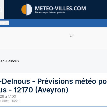
Sites expertis&eacute;s
ille
nuages d'altitude, ternissant plus ou moins l'éclat du soleil
Jean-Delnous
-Delnous
- Prévisions météo po
us
-
12170
(
Aveyron
)
26 à 17:00
:
350
m -
599
m