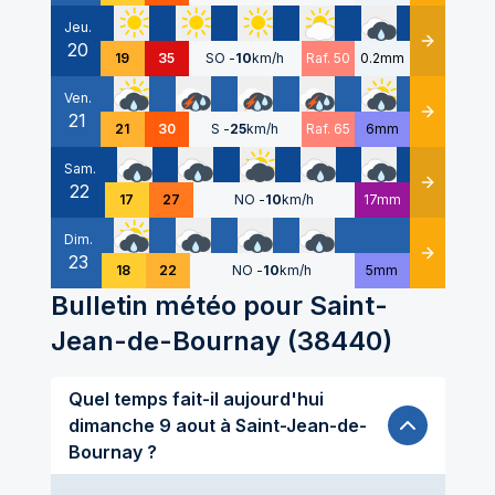
Jeu.
20
Détails
19
35
SO
-
10
km/h
Raf. 50
0.2mm
Ven.
21
Détails
21
30
S
-
25
km/h
Raf. 65
6mm
Sam.
22
Détails
17
27
NO
-
10
km/h
17mm
Dim.
23
Détails
18
22
NO
-
10
km/h
5mm
Bulletin météo pour
Saint-
Jean-de-Bournay
(
38440
)
Quel temps fait-il aujourd'hui
dimanche 9 aout à Saint-Jean-de-
Bournay ?