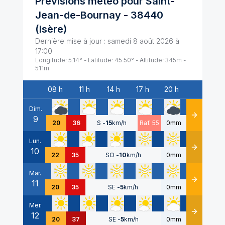
Prévisions météo pour
Saint-
Jean-de-Bournay
-
38440
(
Isère
)
Dernière mise à jour :
samedi 8 août 2026 à
17:00
Longitude:
5.14
° - Latitude:
45.50
° - Altitude:
345
m -
511
m
08 h
11 h
14 h
17 h
20 h
Date
Dim.
9
Détails
20
36
S
-
15
km/h
Raf. 55
0mm
Lun.
10
Détails
22
35
SO
-
10
km/h
0mm
Mar.
11
Détails
20
35
SE
-
5
km/h
0mm
Mer.
12
Détails
20
37
SE
-
5
km/h
0mm