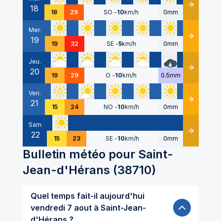
18
Détails
18
29
SO
-
10
km/h
0mm
Mer.
19
Détails
19
32
SE
-
5
km/h
0mm
Jeu.
20
Détails
19
29
O
-
10
km/h
0.5mm
Ven.
21
Détails
15
24
NO
-
10
km/h
0mm
Sam.
22
Détails
15
23
SE
-
10
km/h
0mm
Bulletin météo pour
Saint-
Jean-d'Hérans
(
38710
)
Quel temps fait-il aujourd'hui
vendredi 7 aout à Saint-Jean-
d'Hérans ?