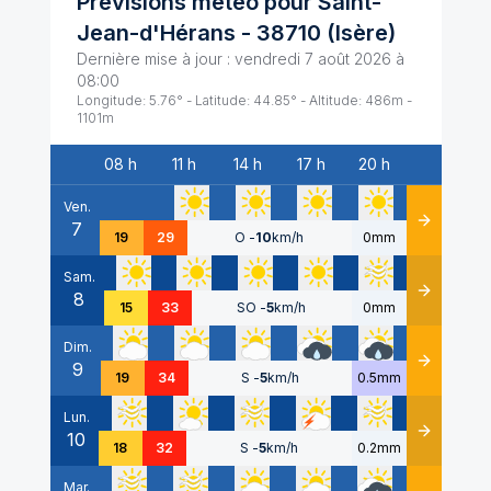
Prévisions météo pour
Saint-
Jean-d'Hérans
-
38710
(
Isère
)
Dernière mise à jour :
vendredi 7 août 2026 à
08:00
Longitude:
5.76
° - Latitude:
44.85
° - Altitude:
486
m -
1101
m
08 h
11 h
14 h
17 h
20 h
Date
Ven.
7
Détails
19
29
O
-
10
km/h
0mm
Sam.
8
Détails
15
33
SO
-
5
km/h
0mm
Dim.
9
Détails
19
34
S
-
5
km/h
0.5mm
Lun.
10
Détails
18
32
S
-
5
km/h
0.2mm
Mar.