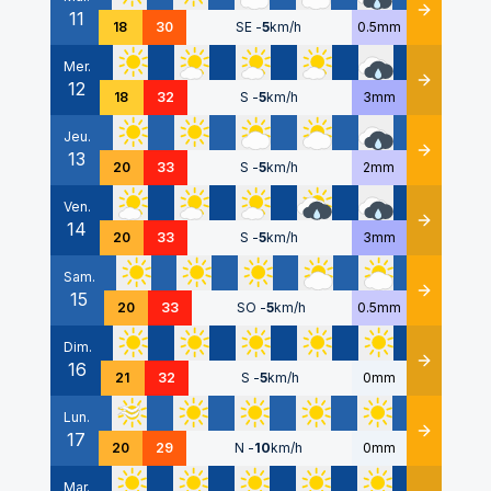
11
Détails
18
30
SE
-
5
km/h
0.5mm
Mer.
12
Détails
18
32
S
-
5
km/h
3mm
Jeu.
13
Détails
20
33
S
-
5
km/h
2mm
Ven.
14
Détails
20
33
S
-
5
km/h
3mm
Sam.
15
Détails
20
33
SO
-
5
km/h
0.5mm
Dim.
16
Détails
21
32
S
-
5
km/h
0mm
Lun.
17
Détails
20
29
N
-
10
km/h
0mm
Mar.