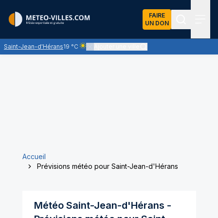
FAIRE
UN DON
Recherch
Menu
Saint-Jean-d'Hérans
19 °C
Ajouter une ville
Ciel clair - quasiment pas de nuages et un solei
Accueil
Prévisions météo pour Saint-Jean-d'Hérans
Météo
Saint-Jean-d'Hérans
-