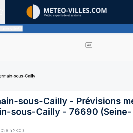
Sites expertis&eacute;s
 une ville
- quasiment pas de nuages
ermain-sous-Cailly
ain-sous-Cailly
- Prévisions m
in-sous-Cailly
-
76690
(
Seine-
2026 à 23:00