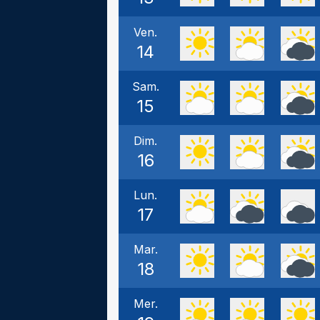
Ven.
14
Sam.
15
Dim.
16
Lun.
17
Mar.
18
Mer.