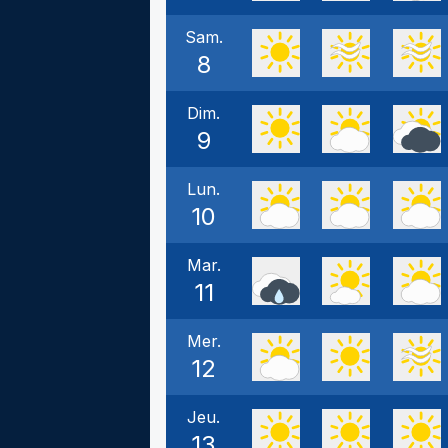
Sam.
8
Dim.
9
Lun.
10
Mar.
11
Mer.
12
Jeu.
13