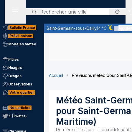
Rechercher
Menu secondaire
Bulletin France
Saint-Germain-sous-Cailly
14 °C
Ajouter
Ciel dégagé 
Prévi. saison
Modèles météo
Pluies
Nuages
Accueil
Prévisions météo pour Saint-G
Orages
Observations
Votre quartier
Météo
Saint-Germ
Nos articles
pour
Saint-Germa
X (Twitter)
Maritime
)
Dernière mise à jour :
mercredi 5 août 
Chronique