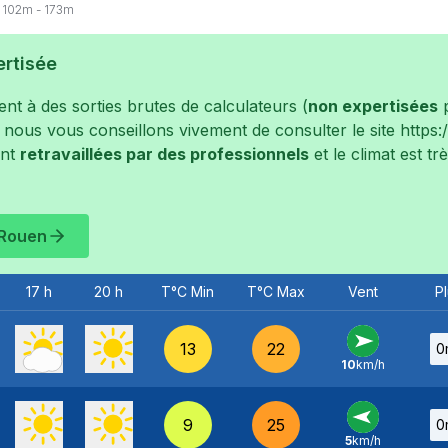
102
m -
173
m
ertisée
t à des sorties brutes de calculateurs (
non expertisées
p
, nous vous conseillons vivement de consulter le site
https
ont
retravaillées par des professionnels
et le climat est t
Rouen
17 h
20 h
T°C Min
T°C Max
Vent
Pl
13
22
0
10
km/h
O
-
9
25
0
5
km/h
E
-