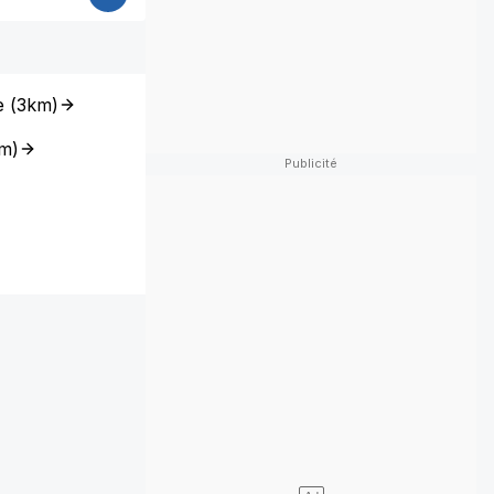
e
(
3km
)
m
)