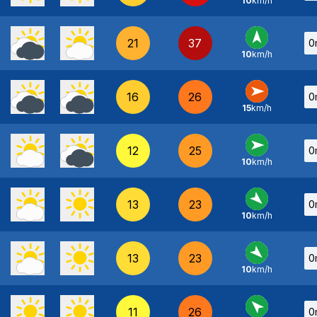
10
km/h
O
-
21
37
0
10
km/h
S
-
16
26
0
15
km/h
O
-
12
25
0
10
km/h
O
-
13
23
0
10
km/h
NO
-
13
23
0
10
km/h
NO
-
11
26
0