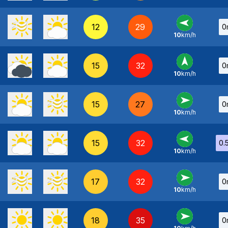
12
29
0
10
km/h
E
-
15
32
0
10
km/h
S
-
15
27
0
10
km/h
O
-
15
32
0.
10
km/h
E
-
17
32
0
10
km/h
O
-
18
35
0