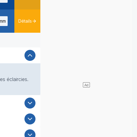
mm
Détails
s éclaircies.