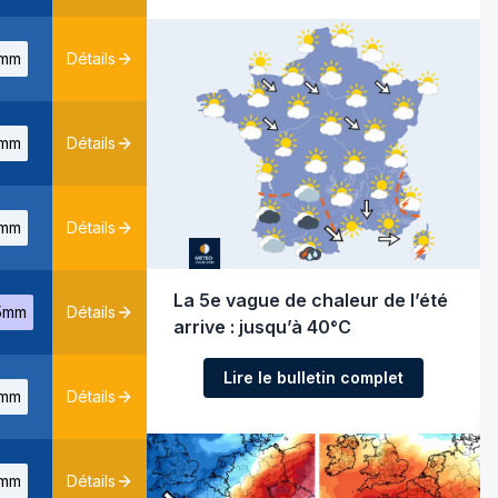
mm
Détails
mm
Détails
mm
Détails
La 5e vague de chaleur de l’été
5mm
Détails
arrive : jusqu’à 40°C
Lire le bulletin complet
mm
Détails
mm
Détails