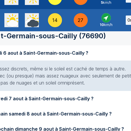
5
km/h
SE
-
14
27
0
10
km/h
SO
-
nt-Germain-sous-Cailly
(
76690
)
Quel temps fait-il aujourd'hui jeudi 6 aout à Saint-Germain-sous-Cailly ?
ssez discrets, même si le soleil est caché de temps à autre.
 sec (ou presque) mais assez nuageux avec seulement de petite
t pas de nuages et un soleil omniprésent.
Quel temps fera-t-il demain vendredi 7 aout à Saint-Germain-sous-Cailly ?
Quel temps fera-t-il samedi prochain samedi 8 aout à Saint-Germain-sous-Cailly ?
Quel temps fera-t-il dimanche prochain dimanche 9 aout à Saint-Germain-sous-Cailly ?