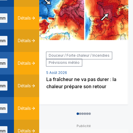
mm
Détails
mm
Détails
Douceur / Forte chaleur / Incendies
Prévisions météo
mm
Détails
5 Août 2026
La fraîcheur ne va pas durer : la
mm
Détails
chaleur prépare son retour
mm
Détails
0
1
2
3
4
5
mm
Détails