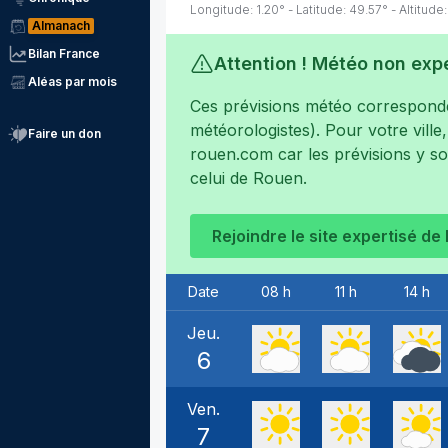
Longitude:
1.20
° - Latitude:
49.57
° - Altitude:
Almanach
Bilan France
Attention ! Météo non exp
Aléas par mois
Ces prévisions météo corresponden
météorologistes). Pour votre ville
Faire un don
rouen.com
car les prévisions y s
celui de
Rouen
.
Rejoindre le site expertisé de
Date
08 h
11 h
14 h
Jeu.
6
Ven.
7