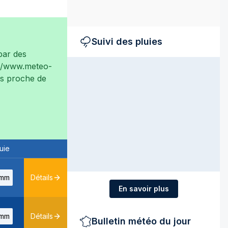
Suivi des pluies
ar des
://www.meteo-
rès proche de
uie
mm
Détails
En savoir plus
mm
Détails
Bulletin météo du jour