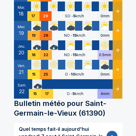
Mar.
18
Détails
17
29
SO
-
5
km/h
0mm
Mer.
19
Détails
19
26
NO
-
15
km/h
0mm
Jeu.
20
Détails
16
22
NO
-
15
km/h
0.5mm
Ven.
21
Détails
15
25
O
-
10
km/h
0mm
Sam.
22
Détails
15
17
O
-
5
km/h
4mm
Bulletin météo pour
Saint-
Germain-le-Vieux
(
61390
)
Quel temps fait-il aujourd'hui