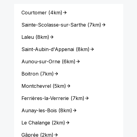
Courtomer
(
4km
)
Sainte-Scolasse-sur-Sarthe
(
7km
)
Laleu
(
8km
)
Saint-Aubin-d'Appenai
(
8km
)
Aunou-sur-Orne
(
6km
)
Boitron
(
7km
)
Montchevrel
(
5km
)
Ferrières-la-Verrerie
(
7km
)
Aunay-les-Bois
(
8km
)
Le Chalange
(
2km
)
Gâprée
(
2km
)