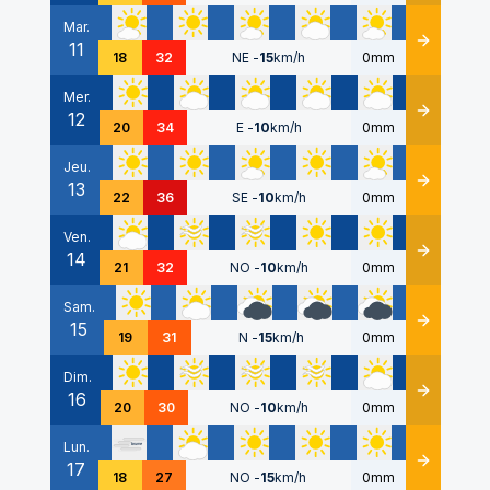
Mar.
11
Détails
18
32
NE
-
15
km/h
0mm
Mer.
12
Détails
20
34
E
-
10
km/h
0mm
Jeu.
13
Détails
22
36
SE
-
10
km/h
0mm
Ven.
14
Détails
21
32
NO
-
10
km/h
0mm
Sam.
15
Détails
19
31
N
-
15
km/h
0mm
Dim.
16
Détails
20
30
NO
-
10
km/h
0mm
Lun.
17
Détails
18
27
NO
-
15
km/h
0mm