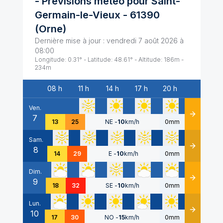
- Prévisions météo pour
Saint-
Germain-le-Vieux
-
61390
(
Orne
)
Dernière mise à jour :
vendredi 7 août 2026 à
08:00
Longitude:
0.31
° - Latitude:
48.61
° - Altitude:
186
m -
234
m
08 h
11 h
14 h
17 h
20 h
Date
Ven.
7
Détails
13
25
NE
-
10
km/h
0mm
Sam.
8
Détails
14
29
E
-
10
km/h
0mm
Dim.
9
Détails
18
32
SE
-
10
km/h
0mm
Lun.
10
Détails
17
30
NO
-
15
km/h
0mm