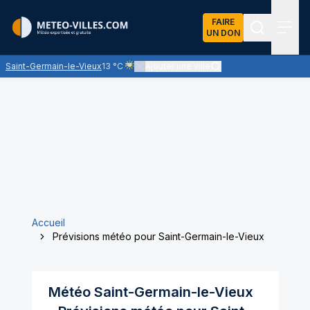
FAIRE
UN DON
Recherch
Menu
Saint-Germain-le-Vieux
13 °C
Ajouter une ville
Ciel voilé par des nuages d'altitude, ternissant
Accueil
Prévisions météo pour Saint-Germain-le-Vieux
Météo
Saint-Germain-le-Vieux