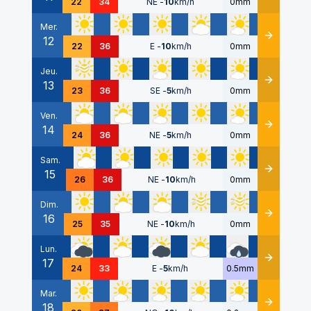
22
34
NE
-
10
km/h
0mm
Mer.
12
Détails
22
36
E
-
10
km/h
0mm
Jeu.
13
Détails
23
36
SE
-
5
km/h
0mm
Ven.
14
Détails
24
36
NE
-
5
km/h
0mm
Sam.
15
Détails
26
36
NE
-
10
km/h
0mm
Dim.
16
Détails
25
35
NE
-
10
km/h
0mm
Lun.
17
Détails
24
33
E
-
5
km/h
0.5mm
Mar.
18
Détails