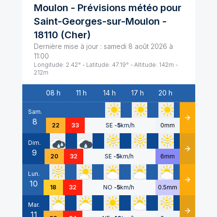
Moulon
- Prévisions météo pour
Saint-Georges-sur-Moulon
-
18110
(
Cher
)
Dernière mise à jour :
samedi 8 août 2026 à
11:00
Longitude:
2.42
° - Latitude:
47.19
° - Altitude:
142
m -
212
m
08 h
11 h
14 h
17 h
20 h
Date
Sam.
8
Détails
22
33
SE
-
5
km/h
0mm
Dim.
9
Détails
20
32
SE
-
5
km/h
6mm
Lun.
10
Détails
18
32
NO
-
5
km/h
0.5mm
Mar.
11
Détails