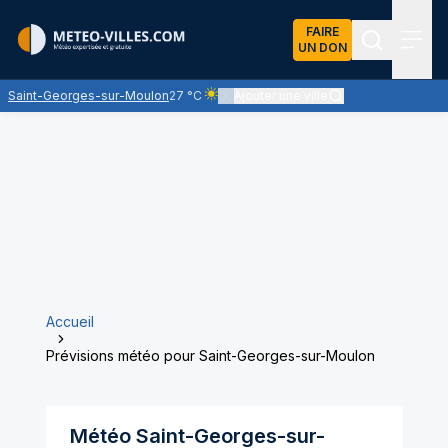
FAIRE
UN DON
Recherch
Menu
Saint-Georges-sur-Moulon
27 °C
Ajouter une ville
Ciel clair - quasiment pas de nuages et u
Accueil
Prévisions météo pour Saint-Georges-sur-Moulon
Météo
Saint-Georges-sur-