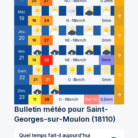
20
27
NO
-
10
km/h
0.2mm
Mer.
19
Détails
16
24
N
-
10
km/h
0mm
Jeu.
20
Détails
16
27
NE
-
10
km/h
0mm
Ven.
21
Détails
14
32
NE
-
10
km/h
5mm
Sam.
22
Détails
21
31
O
-
5
km/h
0mm
Dim.
23
Détails
11
26
O
-
10
km/h
Raf. 50
0.5mm
Bulletin météo pour
Saint-
Georges-sur-Moulon
(
18110
)
Quel temps fait-il aujourd'hui