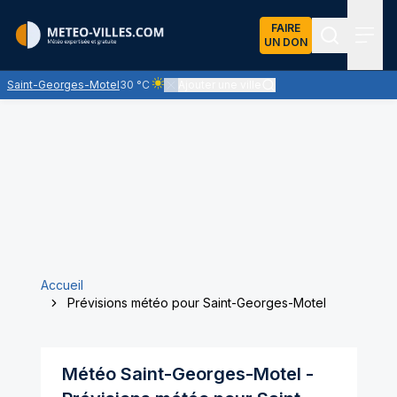
FAIRE
UN DON
Recherch
Menu
Saint-Georges-Motel
30 °C
Ajouter une ville
Ciel clair - quasiment pas de nuages et un sole
Accueil
Prévisions météo pour Saint-Georges-Motel
Météo
Saint-Georges-Motel
-