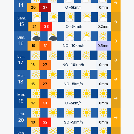
14
Détails
20
37
O
-
5
km/h
0mm
Sam.
15
Détails
21
33
O
-
5
km/h
0.2mm
Dim.
16
Détails
19
31
NO
-
10
km/h
0.5mm
Lun.
17
Détails
16
27
NO
-
10
km/h
0mm
Mar.
18
Détails
15
27
NO
-
5
km/h
0mm
Mer.
19
Détails
17
31
O
-
5
km/h
0mm
Jeu.
20
Détails
19
32
SO
-
5
km/h
0mm
Ven.