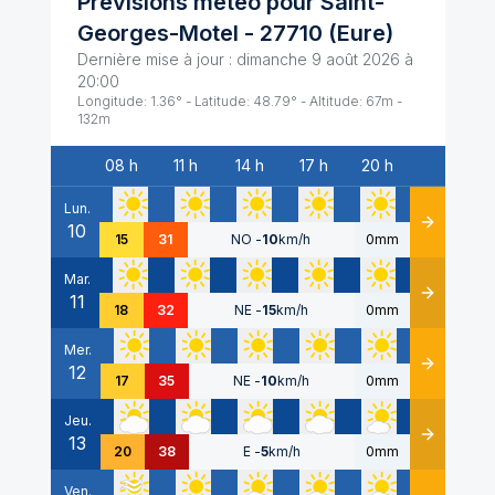
Prévisions météo pour
Saint-
Georges-Motel
-
27710
(
Eure
)
Dernière mise à jour :
dimanche 9 août 2026 à
20:00
Longitude:
1.36
° - Latitude:
48.79
° - Altitude:
67
m -
132
m
08 h
11 h
14 h
17 h
20 h
Date
Lun.
10
Détails
15
31
NO
-
10
km/h
0mm
Mar.
11
Détails
18
32
NE
-
15
km/h
0mm
Mer.
12
Détails
17
35
NE
-
10
km/h
0mm
Jeu.
13
Détails
20
38
E
-
5
km/h
0mm
Ven.