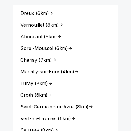
Dreux
(
6km
)
Vernouillet
(
8km
)
Abondant
(
6km
)
Sorel-Moussel
(
6km
)
Cherisy
(
7km
)
Marcilly-sur-Eure
(
4km
)
Luray
(
8km
)
Croth
(
6km
)
Saint-Germain-sur-Avre
(
8km
)
Vert-en-Drouais
(
6km
)
Saussay
(
8km
)