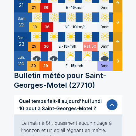
21
Détails
21
36
E
-
15
km/h
0mm
Sam.
22
Détails
18
36
NE
-
10
km/h
0mm
Dim.
23
Détails
25
36
E
-
15
km/h
Raf. 50
0mm
Lun.
24
Détails
20
29
E
-
15
km/h
3mm
Bulletin météo pour
Saint-
Georges-Motel
(
27710
)
Quel temps fait-il aujourd'hui lundi
10 aout à Saint-Georges-Motel ?
Le matin à 8h, quasiment aucun nuage à
l’horizon et un soleil régnant en maître.