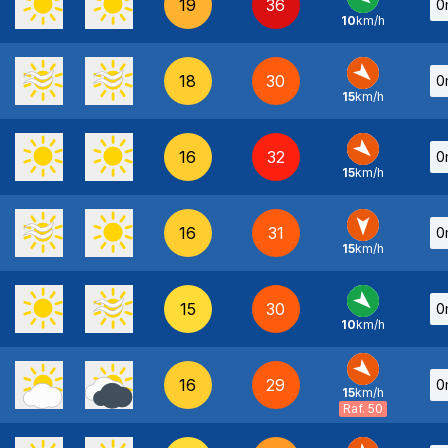
19
36
0
10
km/h
E
-
18
30
0
15
km/h
NO
-
16
32
0
15
km/h
NO
-
16
31
0
15
km/h
N
-
15
30
0
10
km/h
NO
-
16
29
0
15
km/h
NO
-
Raf. 50