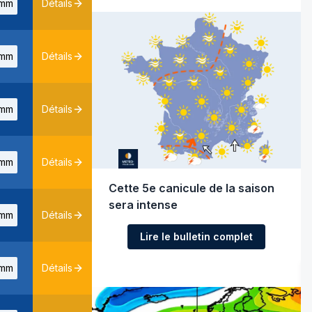
mm
Détails
mm
Détails
mm
Détails
mm
Détails
Cette 5e canicule de la saison
sera intense
mm
Détails
Lire le bulletin complet
mm
Détails