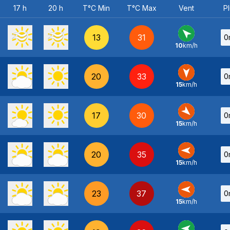
17 h
20 h
T°C Min
T°C Max
Vent
Pl
13
31
0
10
km/h
SE
-
20
33
0
15
km/h
N
-
17
30
0
15
km/h
NO
-
20
35
0
15
km/h
E
-
23
37
0
15
km/h
E
-