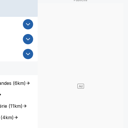
Landes
(
6km
)
ërie
(
11km
)
(
4km
)