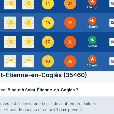
14
24
0
20
km/h
NO
-
15
28
0
15
km/h
NO
-
17
30
0
5
km/h
NO
-
16
29
0
15
km/h
NE
-
nt-Étienne-en-Coglès
(
35460
)
Quel temps fait-il aujourd'hui samedi 8 aout à Saint-Étienne-en-Coglès ?
evés est si dense que le ciel devient terne et laiteux.
siment pas de nuages et un soleil omniprésent.