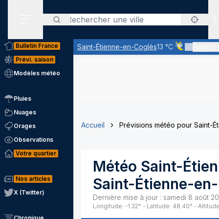
Rechercher
Menu secondaire
Bulletin France
Saint-Étienne-en-Coglès
13 °C
Ajouter 
Ciel voilé par 
Prévi. saison
Modèles météo
Pluies
Nuages
Accueil
Prévisions météo pour Saint-É
Orages
Observations
Votre quartier
Météo
Saint-Étie
Nos articles
Saint-Étienne-en
X (Twitter)
Dernière mise à jour :
samedi 8 août 20
Longitude:
-1.32
° - Latitude:
48.40
° - Altitude
Chronique