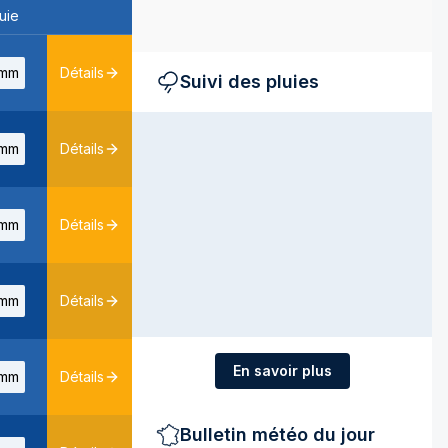
uie
mm
Détails
Suivi des pluies
mm
Détails
mm
Détails
mm
Détails
En savoir plus
mm
Détails
Bulletin météo du jour