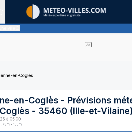
Sites expertis&eacute;s
une ville
des nuages d'altitude, ternissant plus ou moins l'éclat du soleil
tienne-en-Coglès
nne-en-Coglès
- Prévisions mét
-Coglès
-
35460
(
Ille-et-Vilaine
26 à 05:00
:
73
m -
155
m