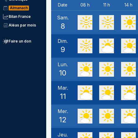
Date
08 h
11 h
14 h
Almanach
Bilan France
Sam.
8
Aléas par mois
Dim.
Faire un don
9
Lun.
10
Mar.
11
Mer.
12
Jeu.