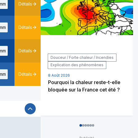
mm
Détails
mm
Détails
mm
Détails
Douceur / Forte chaleur / Incendies
Explication des phénomènes
mm
Détails
8 Août 2026
Pourquoi la chaleur reste-t-elle
bloquée sur la France cet été ?
0
1
2
3
4
5