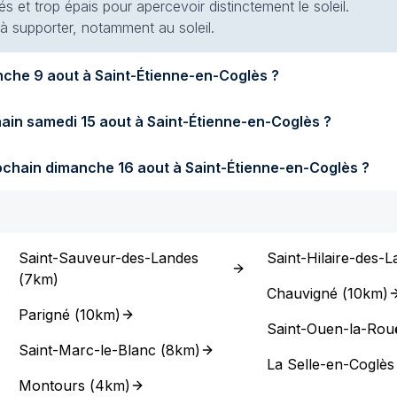
s et trop épais pour apercevoir distinctement le soleil.
 à supporter, notamment au soleil.
Quel temps fera-t-il demain dimanche 9 aout à Saint-Étienne-en-Coglès ?
Quel temps fera-t-il samedi prochain samedi 15 aout à Saint-Étienne-en-Coglès ?
Quel temps fera-t-il dimanche prochain dimanche 16 aout à Saint-Étienne-en-Coglès ?
Saint-Sauveur-des-Landes
Saint-Hilaire-des-
(
7km
)
Chauvigné
(
10km
)
Parigné
(
10km
)
Saint-Ouen-la-Rou
Saint-Marc-le-Blanc
(
8km
)
La Selle-en-Coglès
Montours
(
4km
)