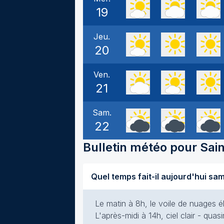
19
Jeu.
20
Ven.
21
Sam.
22
Bulletin météo pour
Sai
Le matin à 8h, le voile de nuages él
L'après-midi à 14h, ciel clair - qua