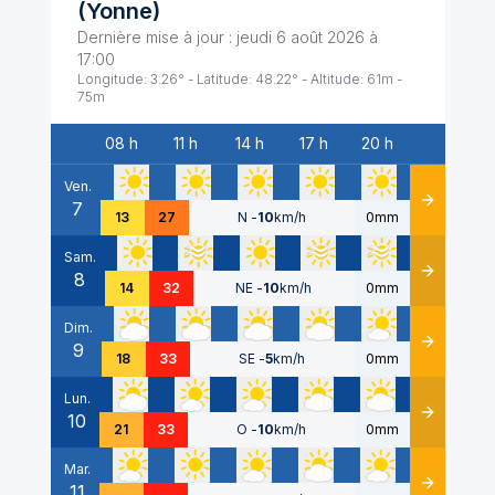
(
Yonne
)
Dernière mise à jour :
jeudi 6 août 2026 à
17:00
Longitude:
3.26
° - Latitude:
48.22
° - Altitude:
61
m -
75
m
08 h
11 h
14 h
17 h
20 h
Date
Ven.
7
Détails
13
27
N
-
10
km/h
0mm
Sam.
8
Détails
14
32
NE
-
10
km/h
0mm
Dim.
9
Détails
18
33
SE
-
5
km/h
0mm
Lun.
10
Détails
21
33
O
-
10
km/h
0mm
Mar.
11
Détails