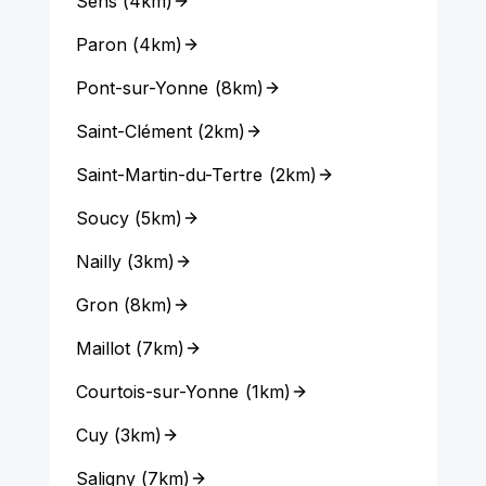
Sens
(
4km
)
Paron
(
4km
)
Pont-sur-Yonne
(
8km
)
Saint-Clément
(
2km
)
Saint-Martin-du-Tertre
(
2km
)
Soucy
(
5km
)
Nailly
(
3km
)
Gron
(
8km
)
Maillot
(
7km
)
Courtois-sur-Yonne
(
1km
)
Cuy
(
3km
)
Saligny
(
7km
)