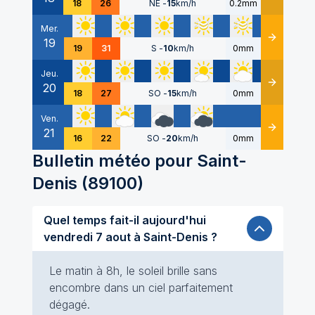
18
26
NE
-
15
km/h
0.2mm
Mer.
19
Détails
19
31
S
-
10
km/h
0mm
Jeu.
20
Détails
18
27
SO
-
15
km/h
0mm
Ven.
21
Détails
16
22
SO
-
20
km/h
0mm
Bulletin météo pour
Saint-
Denis
(
89100
)
Quel temps fait-il aujourd'hui
vendredi 7 aout à Saint-Denis ?
Le matin à 8h, le soleil brille sans
encombre dans un ciel parfaitement
dégagé.