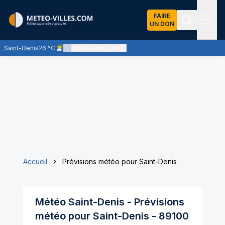
FAIRE
UN DON
Recherch
Menu
Saint-Denis
26 °C
Ajouter une ville
Ciel peu nuageux - le soleil domine largement
Accueil
Prévisions météo pour Saint-Denis
Météo
Saint-Denis
- Prévisions
météo pour
Saint-Denis
-
89100