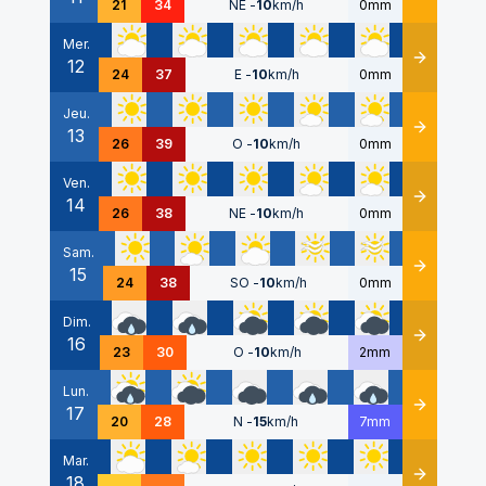
21
34
NE
-
10
km/h
0mm
Mer.
12
Détails
24
37
E
-
10
km/h
0mm
Jeu.
13
Détails
26
39
O
-
10
km/h
0mm
Ven.
14
Détails
26
38
NE
-
10
km/h
0mm
Sam.
15
Détails
24
38
SO
-
10
km/h
0mm
Dim.
16
Détails
23
30
O
-
10
km/h
2mm
Lun.
17
Détails
20
28
N
-
15
km/h
7mm
Mar.
18
Détails