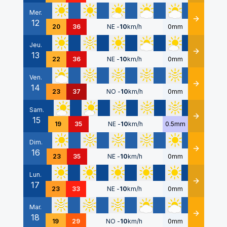
Mer.
12
Détails
20
36
NE
-
10
km/h
0mm
Jeu.
13
Détails
22
36
NE
-
10
km/h
0mm
Ven.
14
Détails
23
37
NO
-
10
km/h
0mm
Sam.
15
Détails
19
35
NE
-
10
km/h
0.5mm
Dim.
16
Détails
23
35
NE
-
10
km/h
0mm
Lun.
17
Détails
23
33
NE
-
10
km/h
0mm
Mar.
18
Détails
19
29
NO
-
10
km/h
0mm