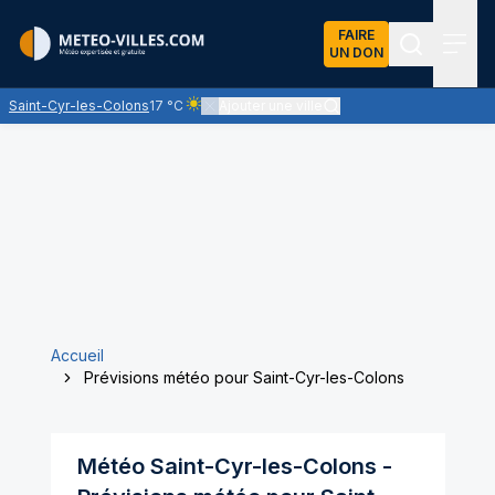
FAIRE
UN DON
Recherch
Menu
Saint-Cyr-les-Colons
17 °C
Ajouter une ville
Ciel clair - quasiment pas de nuages et un sole
Accueil
Prévisions météo pour Saint-Cyr-les-Colons
Météo
Saint-Cyr-les-Colons
-