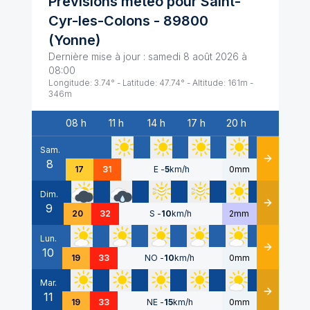
Prévisions météo pour
Saint-
Cyr-les-Colons
-
89800
(
Yonne
)
Dernière mise à jour :
samedi 8 août 2026 à
08:00
Longitude:
3.74
° - Latitude:
47.74
° - Altitude:
161
m -
346
m
08 h
11 h
14 h
17 h
20 h
Date
Sam.
8
Détails
17
31
E
-
5
km/h
0mm
Dim.
9
Détails
20
32
S
-
10
km/h
2mm
Lun.
10
Détails
19
33
NO
-
10
km/h
0mm
Mar.
11
Détails
19
33
NE
-
15
km/h
0mm