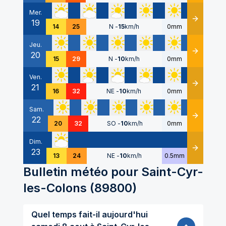
Mer.
19
Détails
14
25
N
-
15
km/h
0mm
Jeu.
20
Détails
15
29
N
-
10
km/h
0mm
Ven.
21
Détails
16
32
NE
-
10
km/h
0mm
Sam.
22
Détails
20
32
SO
-
10
km/h
0mm
Dim.
23
Détails
13
24
NE
-
10
km/h
0.5mm
Bulletin météo pour
Saint-Cyr-
les-Colons
(
89800
)
Quel temps fait-il aujourd'hui