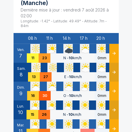
(
Manche
)
Dernière mise à jour :
vendredi 7 août 2026 à
02:00
Longitude:
-1.42
° - Latitude:
49.49
° - Altitude:
7
m -
84
m
08 h
11 h
14 h
17 h
20 h
Date
Ven.
7
Détails
11
23
N
-
10
km/h
0mm
Sam.
8
Détails
13
27
E
-
10
km/h
0mm
Dim.
9
Détails
16
30
O
-
10
km/h
0mm
Lun.
10
Détails
15
26
N
-
10
km/h
0mm
Mar.
11
Détails