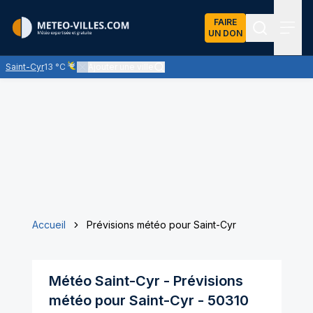
FAIRE
UN DON
Recherch
Menu
Saint-Cyr
13 °C
Ajouter une ville
Ciel voilé par des nuages d'altitude, ternissant plus ou moins 
Accueil
Prévisions météo pour Saint-Cyr
Météo
Saint-Cyr
- Prévisions
météo pour
Saint-Cyr
-
50310