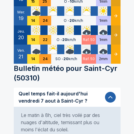
15
25
O
-
10
km/h
1mm
Mer.
19
Détails
14
24
O
-
20
km/h
1mm
Jeu.
20
Détails
14
22
O
-
20
km/h
Raf. 50
1mm
Ven.
21
Détails
14
24
SO
-
20
km/h
Raf. 50
2mm
Bulletin météo pour
Saint-Cyr
(
50310
)
Quel temps fait-il aujourd'hui
vendredi 7 aout à Saint-Cyr ?
Le matin à 8h, ciel très voilé par des
nuages d'altitude, ternissant plus ou
moins l'éclat du soleil.