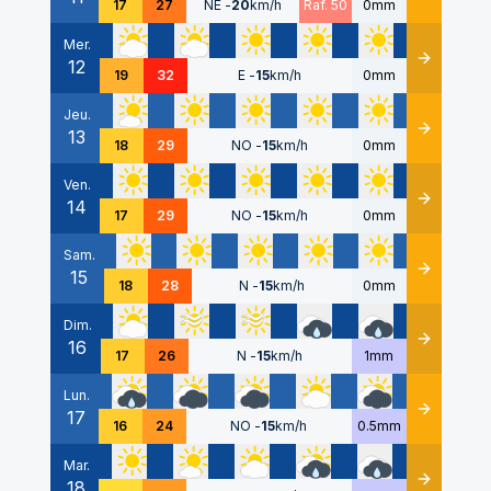
17
27
NE
-
20
km/h
Raf. 50
0mm
Mer.
12
Détails
19
32
E
-
15
km/h
0mm
Jeu.
13
Détails
18
29
NO
-
15
km/h
0mm
Ven.
14
Détails
17
29
NO
-
15
km/h
0mm
Sam.
15
Détails
18
28
N
-
15
km/h
0mm
Dim.
16
Détails
17
26
N
-
15
km/h
1mm
Lun.
17
Détails
16
24
NO
-
15
km/h
0.5mm
Mar.
18
Détails