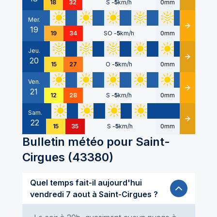
18
32
S
-
5
km/h
0mm
Mer.
19
Détails
19
34
SO
-
5
km/h
0mm
Jeu.
20
Détails
15
27
O
-
5
km/h
0mm
Ven.
21
Détails
12
28
S
-
5
km/h
0mm
Sam.
22
Détails
15
35
S
-
5
km/h
0mm
Bulletin météo pour
Saint-
Cirgues
(
43380
)
Quel temps fait-il aujourd'hui
vendredi 7 aout à Saint-Cirgues ?