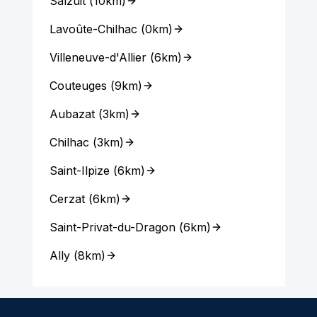
Salzuit
(
10km
)
Lavoûte-Chilhac
(
0km
)
Villeneuve-d'Allier
(
6km
)
Couteuges
(
9km
)
Aubazat
(
3km
)
Chilhac
(
3km
)
Saint-Ilpize
(
6km
)
Cerzat
(
6km
)
Saint-Privat-du-Dragon
(
6km
)
Ally
(
8km
)