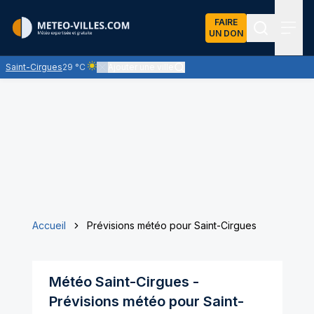
FAIRE
UN DON
Recherch
Menu
Saint-Cirgues
29 °C
Ajouter une ville
Ciel clair - quasiment pas de nuages et un soleil omnip
Accueil
Prévisions météo pour Saint-Cirgues
Météo
Saint-Cirgues
-
Prévisions météo pour
Saint-