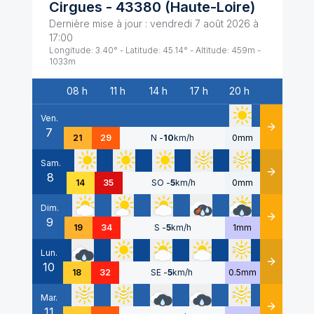
Cirgues
-
43380
(
Haute-Loire
)
Dernière mise à jour :
vendredi 7 août 2026 à
17:00
Longitude:
3.40
° - Latitude:
45.14
° - Altitude:
459
m -
1033
m
08 h
11 h
14 h
17 h
20 h
Date
Ven.
7
Détails
21
29
N
-
10
km/h
0mm
Sam.
8
Détails
14
35
SO
-
5
km/h
0mm
Dim.
9
Détails
19
34
S
-
5
km/h
1mm
Lun.
10
Détails
18
32
SE
-
5
km/h
0.5mm
Mar.
11
Détails