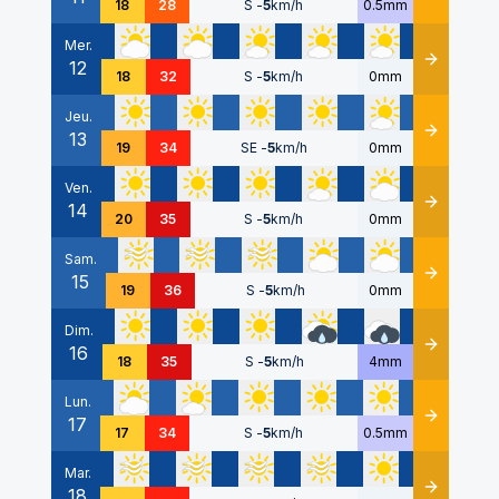
18
28
S
-
5
km/h
0.5mm
Mer.
12
Détails
18
32
S
-
5
km/h
0mm
Jeu.
13
Détails
19
34
SE
-
5
km/h
0mm
Ven.
14
Détails
20
35
S
-
5
km/h
0mm
Sam.
15
Détails
19
36
S
-
5
km/h
0mm
Dim.
16
Détails
18
35
S
-
5
km/h
4mm
Lun.
17
Détails
17
34
S
-
5
km/h
0.5mm
Mar.
18
Détails