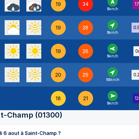
19
34
1
5
km/h
S
-
19
28
0.
5
km/h
SO
-
19
28
0
5
km/h
E
-
20
29
0.
10
km/h
SO
-
18
21
1
5
km/h
O
-
nt-Champ
(
01300
)
Quel temps fait-il aujourd'hui jeudi 6 aout à Saint-Champ ?