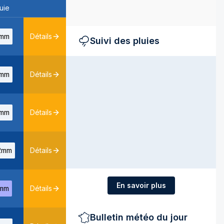
uie
mm
Détails
Suivi des pluies
mm
Détails
mm
Détails
2mm
Détails
En savoir plus
mm
Détails
Bulletin météo du jour