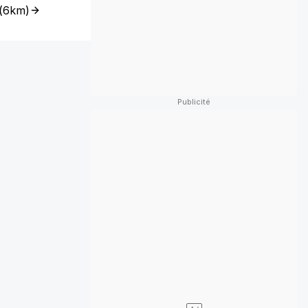
(
6km
)