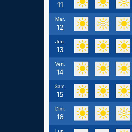
11
Mer.
12
Jeu.
13
Ven.
14
Sam.
15
Dim.
16
Lun.