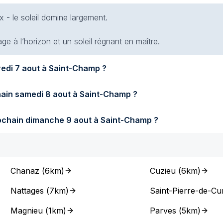
x - le soleil domine largement.
e à l’horizon et un soleil régnant en maître.
Quel temps fera-t-il demain vendredi 7 aout à Saint-Champ ?
Quel temps fera-t-il samedi prochain samedi 8 aout à Saint-Champ ?
Quel temps fera-t-il dimanche prochain dimanche 9 aout à Saint-Champ ?
Chanaz
(
6km
)
Cuzieu
(
6km
)
Nattages
(
7km
)
Saint-Pierre-de-Curt
Magnieu
(
1km
)
Parves
(
5km
)