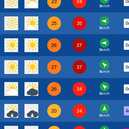
23
34
0
5
km/h
E
-
25
35
0
5
km/h
E
-
26
37
0
5
km/h
E
-
27
37
0
5
km/h
SE
-
26
34
0
5
km/h
SE
-
20
34
4
5
km/h
S
-