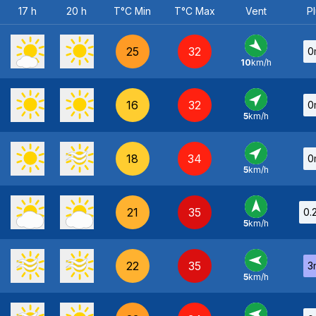
17 h
20 h
T°C Min
T°C Max
Vent
Pl
25
32
0
10
km/h
NO
-
16
32
0
5
km/h
SO
-
18
34
0
5
km/h
SO
-
21
35
0.
5
km/h
S
-
22
35
3
5
km/h
E
-