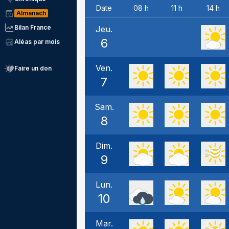
Date
08 h
11 h
14 h
Almanach
Bilan France
Jeu.
6
Aléas par mois
Ven.
Faire un don
7
Sam.
8
Dim.
9
Lun.
10
Mar.