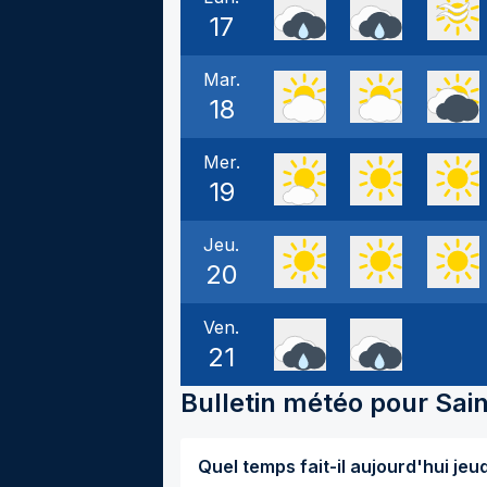
17
Mar.
18
Mer.
19
Jeu.
20
Ven.
21
Bulletin météo pour
Sai