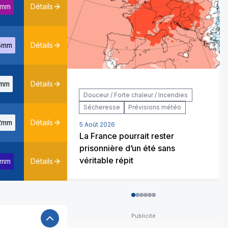
7mm
Détails
5mm
Détails
mm
Détails
Douceur / Forte chaleur / Incendies
Sécheresse
Prévisions météo
2mm
Détails
5 Août 2026
La France pourrait rester
prisonnière d’un été sans
véritable répit
2mm
Détails
0
1
2
3
4
5