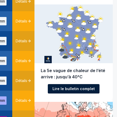
mm
Détails
mm
Détails
mm
Détails
mm
Détails
La 5e vague de chaleur de l’été
arrive : jusqu’à 40°C
mm
Détails
Lire le bulletin complet
mm
Détails