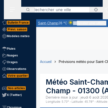
Rechercher
Menu secondaire
Bulletin France
Saint-Champ
28 °C
Ajouter une ville
Ciel clair - quasiment pa
Prévi. saison
Modèles météo
Pluies
Nuages
Accueil
Prévisions météo pour Saint-
Orages
Observations
Votre quartier
Météo
Saint-Cha
Nos articles
Champ
-
01300
(
A
X (Twitter)
Dernière mise à jour :
jeudi 6 août 2026
Longitude:
5.73
° - Latitude:
45.78
° - Altitude:
Chronique