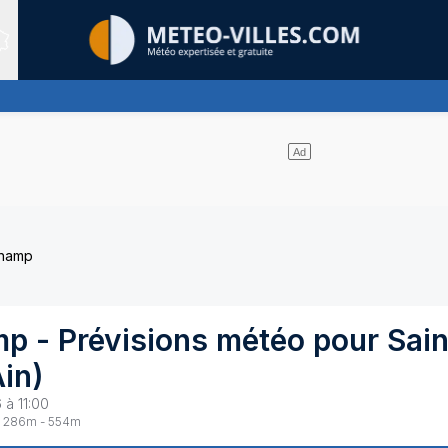
Sites expertis&eacute;s
s de nuages et un soleil omniprésent
Champ
mp
- Prévisions météo pour
Sain
in
)
 à 11:00
286
m -
554
m