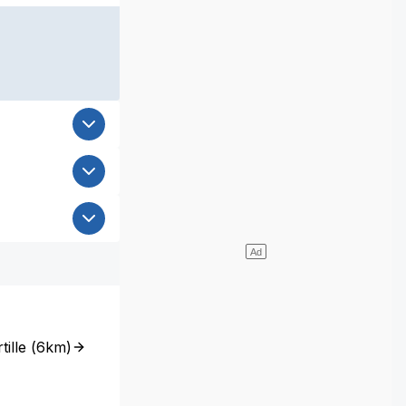
ille
(
6km
)