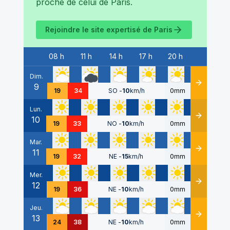
proche de celui de
Paris
.
Rejoindre le site expertisé de
Paris
08 h
11 h
14 h
17 h
20 h
Date
Dim.
9
Détails
19
34
SO
-
10
km/h
0mm
Lun.
10
Détails
19
33
NO
-
10
km/h
0mm
Mar.
11
Détails
19
32
NE
-
15
km/h
0mm
Mer.
12
Détails
19
36
NE
-
10
km/h
0mm
Jeu.
13
Détails
24
38
NE
-
10
km/h
0mm