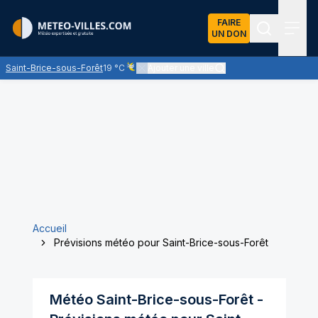
FAIRE
UN DON
Recherch
Menu
Saint-Brice-sous-Forêt
19 °C
Ajouter une ville
Ciel voilé par des nuages d'altitude, ternissant
Accueil
Prévisions météo pour Saint-Brice-sous-Forêt
Météo
Saint-Brice-sous-Forêt
-