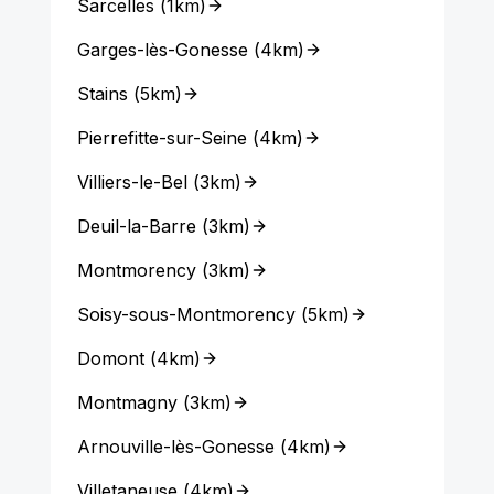
Sarcelles
(
1km
)
Garges-lès-Gonesse
(
4km
)
Stains
(
5km
)
Pierrefitte-sur-Seine
(
4km
)
Villiers-le-Bel
(
3km
)
Deuil-la-Barre
(
3km
)
Montmorency
(
3km
)
Soisy-sous-Montmorency
(
5km
)
Domont
(
4km
)
Montmagny
(
3km
)
Arnouville-lès-Gonesse
(
4km
)
Villetaneuse
(
4km
)