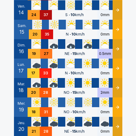
Ven.
14
Détails
24
37
S
-
10
km/h
0mm
Sam.
15
Détails
20
35
N
-
10
km/h
0mm
Dim.
16
Détails
19
27
NE
-
15
km/h
0.5mm
Lun.
17
Détails
17
33
N
-
10
km/h
0mm
Mar.
18
Détails
20
28
NO
-
15
km/h
2mm
Mer.
19
Détails
18
31
NO
-
10
km/h
0mm
Jeu.
20
Détails
21
28
NE
-
15
km/h
0mm