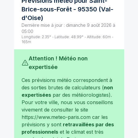
Prévisions météo pour
Saint-
Brice-sous-Forêt
-
95350
(
Val-
d'Oise
)
Dernière mise à jour :
dimanche 9 août 2026 à
05:00
Longitude:
2.35
° - Latitude:
48.99
° - Altitude:
60
m -
165
m
Attention ! Météo non
expertisée
Ces prévisions météo correspondent à
des sorties brutes de calculateurs (
non
expertisées
par des météorologistes).
Pour votre ville, nous vous conseillons
vivement de consulter le site
https://www.meteo-paris.com
car les
prévisions y sont
retravaillées par des
professionnels
et le climat est très