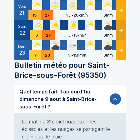
Ven.
21
Détails
19
27
NE
-
20
km/h
0mm
Sam.
22
Détails
16
27
E
-
15
km/h
0mm
Dim.
23
Détails
17
23
N
-
15
km/h
0mm
Bulletin météo pour
Saint-
Brice-sous-Forêt
(
95350
)
Quel temps fait-il aujourd'hui
dimanche 9 aout à Saint-Brice-
sous-Forêt ?
Le matin à 8h, ciel nuageux - les
éclaircies et les nuages se partagent le
ciel - pas de pluie.