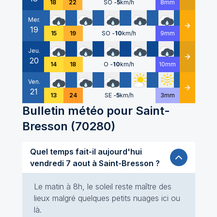
18
22
SO
-
5
km/h
8mm
Mer.
19
Détails
15
19
SO
-
10
km/h
9mm
Jeu.
20
Détails
14
18
O
-
10
km/h
10mm
Ven.
21
Détails
13
24
SE
-
5
km/h
3mm
Bulletin météo pour
Saint-
Bresson
(
70280
)
Quel temps fait-il aujourd'hui
vendredi 7 aout à Saint-Bresson ?
Le matin à 8h, le soleil reste maître des
lieux malgré quelques petits nuages ici ou
là.