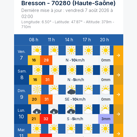
Bresson
-
70280
(
Haute-Saône
)
Dernière mise à jour :
vendredi 7 août 2026 à
02:00
Longitude:
6.50
° - Latitude:
47.87
° - Altitude:
379
m -
710
m
08 h
11 h
14 h
17 h
20 h
Date
Ven.
7
Détails
16
28
N
-
10
km/h
0mm
Sam.
8
Détails
16
31
N
-
5
km/h
0mm
Dim.
9
Détails
20
31
SE
-
10
km/h
0mm
Lun.
10
Détails
21
32
S
-
5
km/h
3mm
Mar.
11
Détails