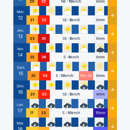
20
32
NE
-
10
km/h
0mm
Mer.
12
Détails
21
33
SE
-
5
km/h
0mm
Jeu.
13
Détails
23
35
SE
-
5
km/h
0mm
Ven.
14
Détails
25
36
S
-
5
km/h
0mm
Sam.
15
Détails
25
34
E
-
10
km/h
Raf. 60
0mm
Dim.
16
Détails
20
33
SE
-
5
km/h
4mm
Lun.
17
Détails
17
23
S
-
10
km/h
15mm
Mar.
18
Détails