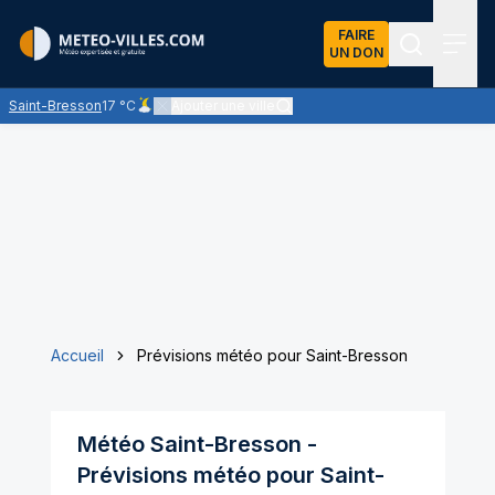
FAIRE
UN DON
Recherch
Menu
Saint-Bresson
17 °C
Ajouter une ville
Ciel peu nuageux - les éclaircies dominent largement
Accueil
Prévisions météo pour Saint-Bresson
Météo
Saint-Bresson
-
Prévisions météo pour
Saint-