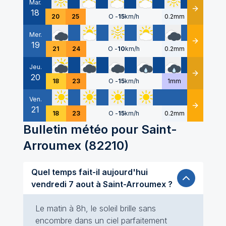
Mar.
18
Détails
20
25
O
-
15
km/h
0.2mm
Mer.
19
Détails
21
24
O
-
10
km/h
0.2mm
Jeu.
20
Détails
18
23
O
-
15
km/h
1mm
Ven.
21
Détails
18
23
O
-
15
km/h
0.2mm
Bulletin météo pour
Saint-
Arroumex
(
82210
)
Quel temps fait-il aujourd'hui
vendredi 7 aout à Saint-Arroumex ?
Le matin à 8h, le soleil brille sans
encombre dans un ciel parfaitement