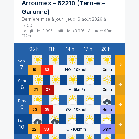
Arroumex
-
82210
(
Tarn-et-
Garonne
)
Dernière mise à jour :
jeudi 6 août 2026 à
17:00
Longitude:
0.99
° - Latitude:
43.99
° - Altitude:
90
m -
172
m
08 h
11 h
14 h
17 h
20 h
Date
Ven.
7
Détails
19
33
NO
-
10
km/h
0mm
Sam.
8
Détails
21
37
E
-
5
km/h
0mm
Dim.
9
Détails
23
35
SO
-
10
km/h
4mm
Lun.
10
Détails
22
33
O
-
10
km/h
5mm