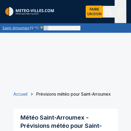
FAIRE
UN DON
Recherch
Menu
Saint-Arroumex
29 °C
Ajouter une ville
Ciel clair - quasiment pas de nuages et un soleil omn
Accueil
Prévisions météo pour Saint-Arroumex
Météo
Saint-Arroumex
-
Prévisions météo pour
Saint-