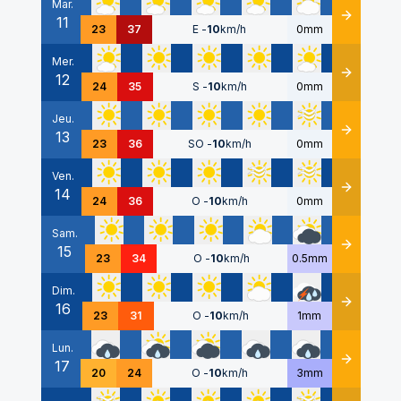
Mar.
11
Détails
23
37
E
-
10
km/h
0mm
Mer.
12
Détails
24
35
S
-
10
km/h
0mm
Jeu.
13
Détails
23
36
SO
-
10
km/h
0mm
Ven.
14
Détails
24
36
O
-
10
km/h
0mm
Sam.
15
Détails
23
34
O
-
10
km/h
0.5mm
Dim.
16
Détails
23
31
O
-
10
km/h
1mm
Lun.
17
Détails
20
24
O
-
10
km/h
3mm