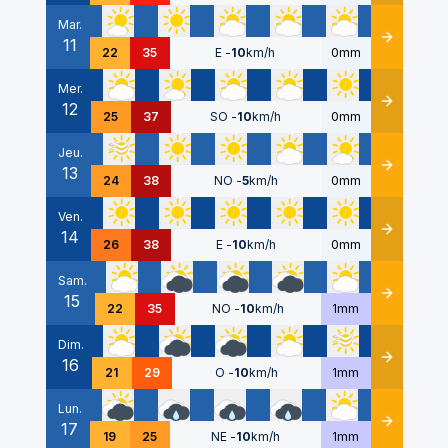
Mar.
11
Détails
22
35
E
-
10
km/h
0mm
Mer.
12
Détails
25
37
SO
-
10
km/h
0mm
Jeu.
13
Détails
24
38
NO
-
5
km/h
0mm
Ven.
14
Détails
26
38
E
-
10
km/h
0mm
Sam.
15
Détails
22
35
NO
-
10
km/h
1mm
Dim.
16
Détails
21
29
O
-
10
km/h
1mm
Lun.
17
Détails
19
25
NE
-
10
km/h
1mm