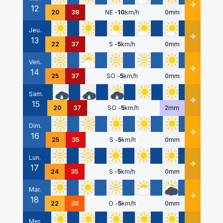
12
Détails
20
38
NE
-
10
km/h
0mm
Jeu.
13
Détails
22
37
S
-
5
km/h
0mm
Ven.
14
Détails
25
37
SO
-
5
km/h
0mm
Sam.
15
Détails
20
37
SO
-
5
km/h
2mm
Dim.
16
Détails
25
35
S
-
5
km/h
0mm
Lun.
17
Détails
24
35
S
-
5
km/h
0mm
Mar.
18
Détails
22
30
O
-
5
km/h
0mm
Mer.