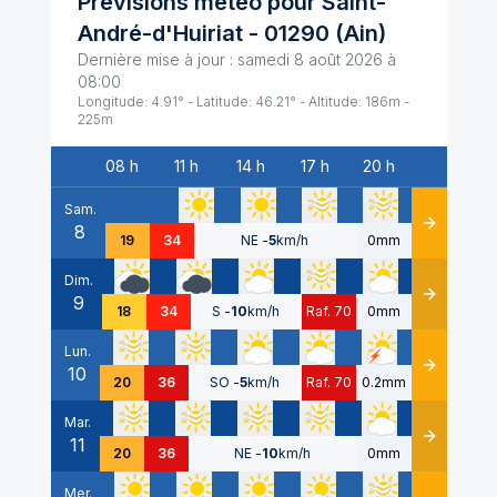
Prévisions météo pour
Saint-
André-d'Huiriat
-
01290
(
Ain
)
Dernière mise à jour :
samedi 8 août 2026 à
08:00
Longitude:
4.91
° - Latitude:
46.21
° - Altitude:
186
m -
225
m
08 h
11 h
14 h
17 h
20 h
Date
Sam.
8
Détails
19
34
NE
-
5
km/h
0mm
Dim.
9
Détails
18
34
S
-
10
km/h
Raf. 70
0mm
Lun.
10
Détails
20
36
SO
-
5
km/h
Raf. 70
0.2mm
Mar.
11
Détails
20
36
NE
-
10
km/h
0mm
Mer.