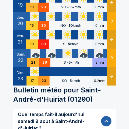
19
Détails
19
28
NO
-
15
km/h
0mm
Jeu.
20
Détails
16
30
NO
-
10
km/h
0mm
Ven.
21
Détails
18
33
S
-
5
km/h
0mm
Sam.
22
Détails
21
29
S
-
5
km/h
3mm
Dim.
23
Détails
17
23
SO
-
5
km/h
0.2mm
Bulletin météo pour
Saint-
André-d'Huiriat
(
01290
)
Quel temps fait-il aujourd'hui
samedi 8 aout à Saint-André-
d'Huiriat ?