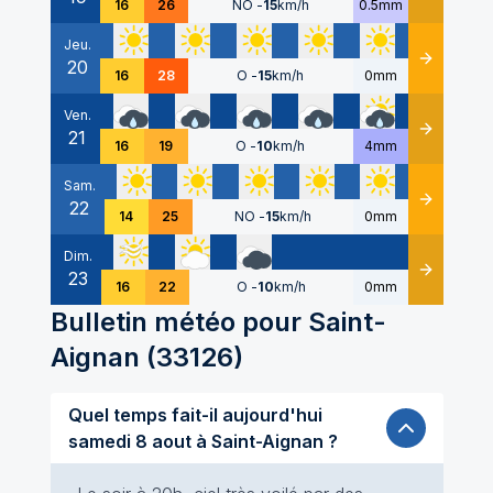
16
26
NO
-
15
km/h
0.5mm
Jeu.
20
Détails
16
28
O
-
15
km/h
0mm
Ven.
21
Détails
16
19
O
-
10
km/h
4mm
Sam.
22
Détails
14
25
NO
-
15
km/h
0mm
Dim.
23
Détails
16
22
O
-
10
km/h
0mm
Bulletin météo pour
Saint-
Aignan
(
33126
)
Quel temps fait-il aujourd'hui
samedi 8 aout à Saint-Aignan ?