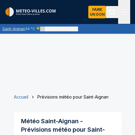
FAIRE
UN DON
Recherch
Menu
Saint-Aignan
34 °C
Ajouter une ville
Ciel clair - quasiment pas de nuages et un soleil omnipr
Accueil
Prévisions météo pour Saint-Aignan
Météo
Saint-Aignan
-
Prévisions météo pour
Saint-