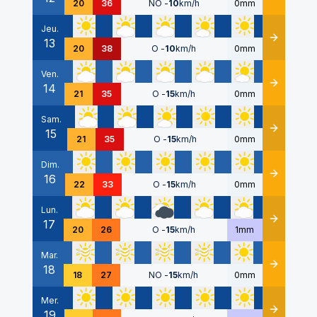
20
36
NO
-
10
km/h
0mm
Jeu.
13
Détails
20
38
O
-
10
km/h
0mm
Ven.
14
Détails
21
35
O
-
15
km/h
0mm
Sam.
15
Détails
21
35
O
-
15
km/h
0mm
Dim.
16
Détails
22
33
O
-
15
km/h
0mm
Lun.
17
Détails
20
26
O
-
15
km/h
1mm
Mar.
18
Détails
18
27
NO
-
15
km/h
0mm
Mer.
19
Détails