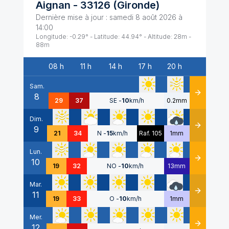
Aignan
-
33126
(
Gironde
)
Dernière mise à jour :
samedi 8 août 2026 à
14:00
Longitude:
-0.29
° - Latitude:
44.94
° - Altitude:
28
m -
88
m
08 h
11 h
14 h
17 h
20 h
Date
Sam.
8
Détails
29
37
SE
-
10
km/h
0.2mm
Dim.
9
Détails
21
34
N
-
15
km/h
Raf. 105
1mm
Lun.
10
Détails
19
32
NO
-
10
km/h
13mm
Mar.
11
Détails
19
33
O
-
10
km/h
1mm
Mer.
12
Détails