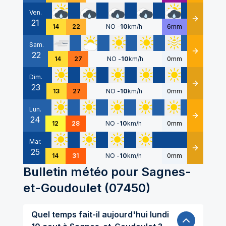
Ven.
21
Détails
14
22
NO
-
10
km/h
6mm
Sam.
22
Détails
14
27
NO
-
10
km/h
0mm
Dim.
23
Détails
13
27
NO
-
10
km/h
0mm
Lun.
24
Détails
12
28
NO
-
10
km/h
0mm
Mar.
25
Détails
14
31
NO
-
10
km/h
0mm
Bulletin météo pour
Sagnes-
et-Goudoulet
(
07450
)
Quel temps fait-il aujourd'hui lundi