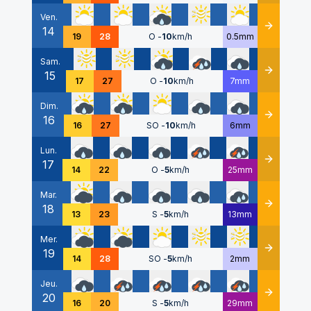
Ven.
14
Détails
19
28
O
-
10
km/h
0.5mm
Sam.
15
Détails
17
27
O
-
10
km/h
7mm
Dim.
16
Détails
16
27
SO
-
10
km/h
6mm
Lun.
17
Détails
14
22
O
-
5
km/h
25mm
Mar.
18
Détails
13
23
S
-
5
km/h
13mm
Mer.
19
Détails
14
28
SO
-
5
km/h
2mm
Jeu.
20
Détails
16
20
S
-
5
km/h
29mm