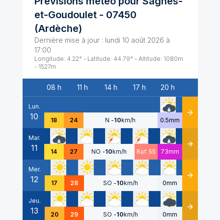
Prévisions météo pour
Sagnes-
et-Goudoulet
-
07450
(
Ardèche
)
Dernière mise à jour :
lundi 10 août 2026 à
17:00
Longitude:
4.22
° - Latitude:
44.79
° - Altitude:
1080
m
-
1527
m
08 h
11 h
14 h
17 h
20 h
Date
Lun.
10
Détails
18
24
N
-
10
km/h
0.5mm
Mar.
11
Détails
14
27
NO
-
10
km/h
Raf. 55
73mm
Mer.
12
Détails
17
28
SO
-
10
km/h
0mm
Jeu.
13
Détails
20
29
SO
-
10
km/h
0mm