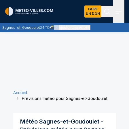
FAIRE
UN DON
Recherch
Menu
Sagnes-et-Goudoulet
24 °C
Ajouter une ville
Ciel très nuageux - les nuages l'emportent sur 
Accueil
Prévisions météo pour Sagnes-et-Goudoulet
Météo
Sagnes-et-Goudoulet
-