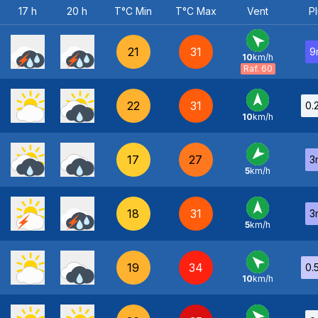
17 h
20 h
T°C Min
T°C Max
Vent
Pl
21
31
9
10
km/h
SE
-
Raf. 60
22
31
0.
10
km/h
S
-
17
27
3
5
km/h
NE
-
18
31
3
5
km/h
S
-
19
34
0.
10
km/h
SE
-