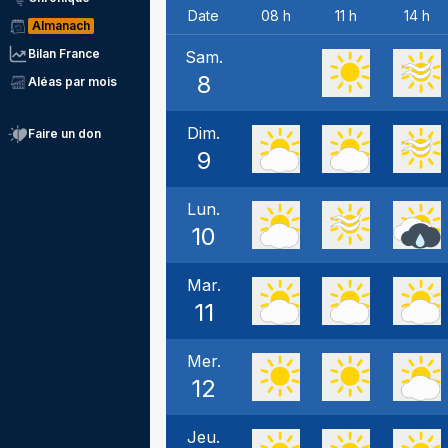
Date
08 h
11 h
14 h
Almanach
Bilan France
Sam.
8
Aléas par mois
Dim.
Faire un don
9
Lun.
10
Mar.
11
Mer.
12
Jeu.