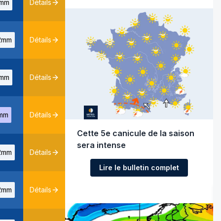
mm
Détails
2mm
Détails
mm
Détails
mm
Détails
Cette 5e canicule de la saison
sera intense
2mm
Détails
Lire le bulletin complet
2mm
Détails