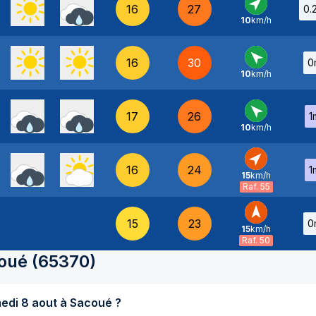
16
27
0.
10
km/h
SO
-
16
30
0
10
km/h
SE
-
17
26
1
10
km/h
SE
-
16
24
1
15
km/h
SO
-
Raf. 55
15
23
0
15
km/h
S
-
Raf. 50
oué
(
65370
)
Quel temps fait-il aujourd'hui samedi 8 aout à Sacoué ?