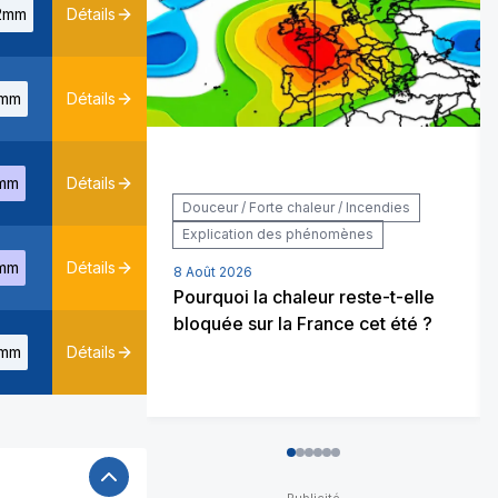
2mm
Détails
mm
Détails
mm
Détails
Douceur / Forte chaleur / Incendies
Explication des phénomènes
mm
Détails
8 Août 2026
Pourquoi la chaleur reste-t-elle
bloquée sur la France cet été ?
mm
Détails
0
1
2
3
4
5