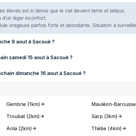
es élevés est si dense que le ciel devient terne et laiteux.
 d’un léger inconfort.
luie orageuse parfois forte et abondante. Situation à surveiller
Quel temps fera-t-il demain dimanche 9 aout à Sacoué ?
Quel temps fera-t-il samedi prochain samedi 15 aout à Sacoué ?
Quel temps fera-t-il dimanche prochain dimanche 16 aout à Sacoué ?
Gembrie
(
1km
)
Mauléon-Barousse
Troubat
(
2km
)
Sarp
(
3km
)
Anla
(
2km
)
Thèbe
(
4km
)