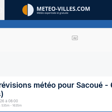
Sites expertis&eacute;s
uages et un soleil omniprésent
révisions météo pour
Sacoué
-
s
)
026 à 08:00
:
535
m -
1635
m