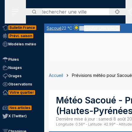
Rechercher
Menu secondaire
Bulletin France
Sacoué
22 °C
Ajouter une ville
Ciel clair - quasiment pas de n
Prévi. saison
Modèles météo
Pluies
Nuages
Accueil
Prévisions météo pour Sacoué
Orages
Observations
Votre quartier
Météo
Sacoué
- P
Nos articles
(
Hautes-Pyrénée
X (Twitter)
Dernière mise à jour :
samedi 8 août 2
Longitude:
0.56
° - Latitude:
42.99
° - Altitude
Chronique