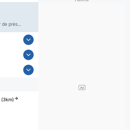
 de près...
(
3km
)