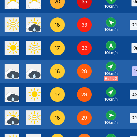
20
35
0
10
km/h
SE
-
18
33
0.
10
km/h
SE
-
17
32
0
10
km/h
S
-
18
28
1
10
km/h
SO
-
Raf. 50
17
29
0.
10
km/h
SO
-
18
29
0.
10
km/h
O
-