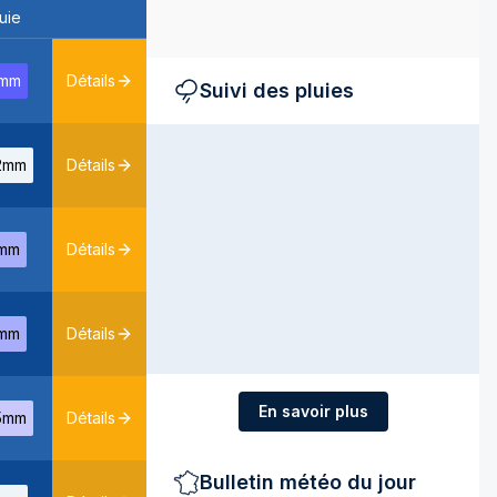
uie
mm
Détails
Suivi des pluies
2mm
Détails
mm
Détails
mm
Détails
En savoir plus
5mm
Détails
Bulletin météo du jour