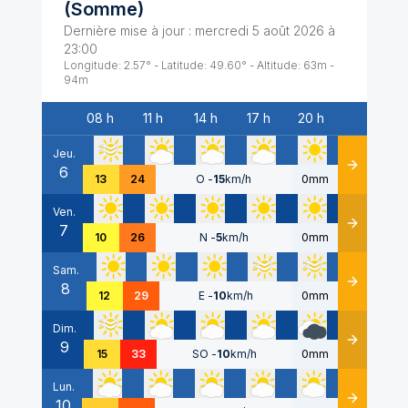
(
Somme
)
Dernière mise à jour :
mercredi 5 août 2026 à
23:00
Longitude:
2.57
° - Latitude:
49.60
° - Altitude:
63
m -
94
m
08 h
11 h
14 h
17 h
20 h
Date
Jeu.
6
Détails
13
24
O
-
15
km/h
0mm
Ven.
7
Détails
10
26
N
-
5
km/h
0mm
Sam.
8
Détails
12
29
E
-
10
km/h
0mm
Dim.
9
Détails
15
33
SO
-
10
km/h
0mm
Lun.
10
Détails