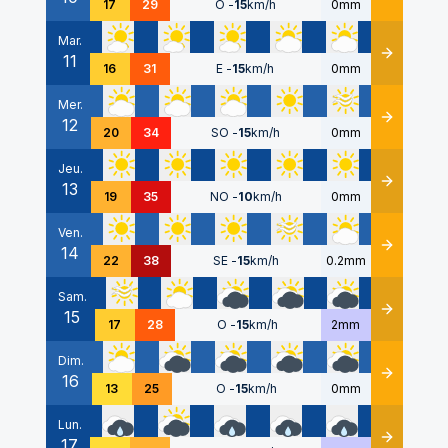
17
29
O
-
15
km/h
0mm
Mar.
11
Détails
16
31
E
-
15
km/h
0mm
Mer.
12
Détails
20
34
SO
-
15
km/h
0mm
Jeu.
13
Détails
19
35
NO
-
10
km/h
0mm
Ven.
14
Détails
22
38
SE
-
15
km/h
0.2mm
Sam.
15
Détails
17
28
O
-
15
km/h
2mm
Dim.
16
Détails
13
25
O
-
15
km/h
0mm
Lun.
17
Détails