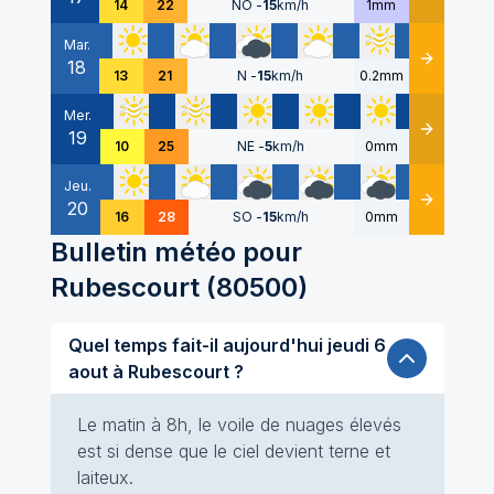
14
22
NO
-
15
km/h
1mm
Mar.
18
Détails
13
21
N
-
15
km/h
0.2mm
Mer.
19
Détails
10
25
NE
-
5
km/h
0mm
Jeu.
20
Détails
16
28
SO
-
15
km/h
0mm
Bulletin météo pour
Rubescourt
(
80500
)
Quel temps fait-il aujourd'hui jeudi 6
aout à Rubescourt ?
Le matin à 8h, le voile de nuages élevés
est si dense que le ciel devient terne et
laiteux.