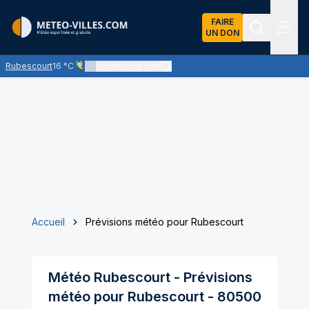
FAIRE
UN DON
Recherch
Menu
Rubescourt
16 °C
Ajouter une ville
Ciel voilé par des nuages d'altitude, ternissant plus ou moin
Accueil
Prévisions météo pour Rubescourt
Météo
Rubescourt
- Prévisions
météo pour
Rubescourt
-
80500