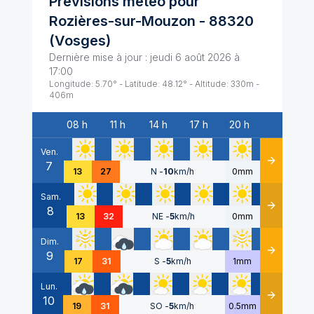
Prévisions météo pour
Rozières-sur-Mouzon
-
88320
(
Vosges
)
Dernière mise à jour :
jeudi 6 août 2026 à
17:00
Longitude:
5.70
° - Latitude:
48.12
° - Altitude:
330
m -
406
m
08 h
11 h
14 h
17 h
20 h
Date
Ven.
7
Détails
13
27
N
-
10
km/h
0mm
Sam.
8
Détails
13
32
NE
-
5
km/h
0mm
Dim.
9
Détails
17
31
S
-
5
km/h
1mm
Lun.
10
Détails
19
31
SO
-
5
km/h
0.5mm