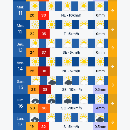
Mar.
11
Détails
20
33
NE
-
10
km/h
0mm
Mer.
12
Détails
22
35
E
-
5
km/h
0mm
Jeu.
13
Détails
24
37
SE
-
5
km/h
0mm
Ven.
14
Détails
25
38
NE
-
5
km/h
0mm
Sam.
15
Détails
23
38
SE
-
10
km/h
0.5mm
Dim.
16
Détails
20
30
SO
-
10
km/h
4mm
Lun.
17
Détails
19
32
S
-
5
km/h
0.5mm