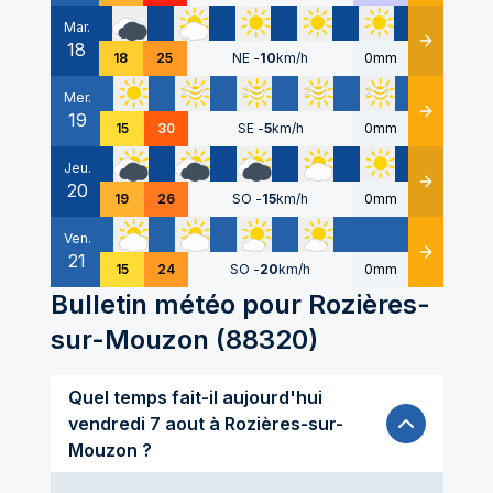
Mar.
18
Détails
18
25
NE
-
10
km/h
0mm
Mer.
19
Détails
15
30
SE
-
5
km/h
0mm
Jeu.
20
Détails
19
26
SO
-
15
km/h
0mm
Ven.
21
Détails
15
24
SO
-
20
km/h
0mm
Bulletin météo pour
Rozières-
sur-Mouzon
(
88320
)
Quel temps fait-il aujourd'hui
vendredi 7 aout à Rozières-sur-
Mouzon ?