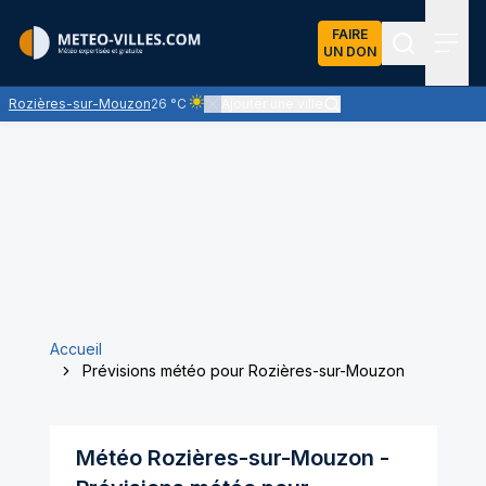
FAIRE
UN DON
Recherch
Menu
Rozières-sur-Mouzon
26 °C
Ajouter une ville
Ciel clair - quasiment pas de nuages et un sol
Accueil
Prévisions météo pour Rozières-sur-Mouzon
Météo
Rozières-sur-Mouzon
-